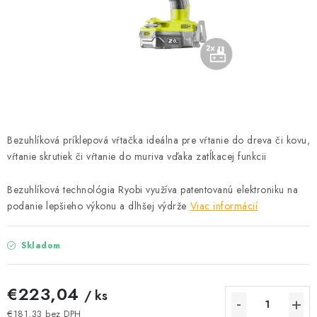
Podmínky ochrany osobních údajů
Obchodní podmínky
Mapa webu Milpe.sk
Bezuhlíková príklepová vŕtačka ideálna pre vŕtanie do dreva či kovu,
vŕtanie skrutiek či vŕtanie do muriva vďaka zatĺkacej funkcii
Bezuhlíková technológia Ryobi využíva patentovanú elektroniku na
podanie lepšieho výkonu a dlhšej výdrže
Viac informácií
Skladom
€223,04
/ ks
€181,33 bez DPH