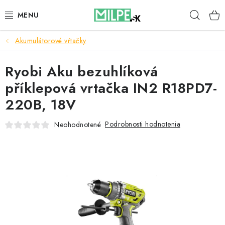
Prejsť
Hľad
na
obsah
Akumulátorové vŕtačky
STREŠNÉ OKNÁ
Ryobi Aku bezuhlíková
PODKROVNÉ SCHODY
příklepová vrtačka IN2 R18PD7-
DOM A ZÁHRADA
220B, 18V
STAVBA
Podrobnosti hodnotenia
Neohodnotené
BLOG
KONTAKTY
Reklamace a vrácení zboží
Zásady používania súborov cookie