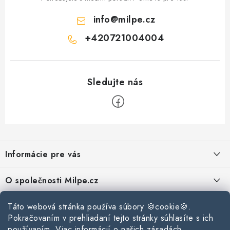
info
@
milpe.cz
+420721004004
Z
á
Informácie pre vás
p
ä
Reklamace a vrácení zboží
O společnosti Milpe.cz
t
Zásady používania súborov cookie
i
Často sa nás pýtate
Kontakty
Táto webová stránka používa súbory 🍪cookie🍪.
e
Podmínky ochrany osobních údajů
Pokračovaním v prehliadaní tejto stránky súhlasíte s ich
O spoločnosti Milpe
Kontaktné informácie
používaním. Viac informácií o našich zásadách