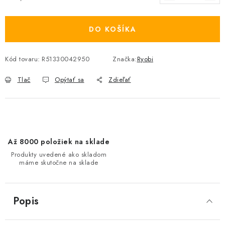
Jednotková cena:
DO KOŠÍKA
Kód tovaru:
R51330042950
Značka:
Ryobi
Tlač
Opýtať sa
Zdieľať
Až 8000 položiek na sklade
Produkty uvedené ako skladom
máme skutočne na sklade
Popis