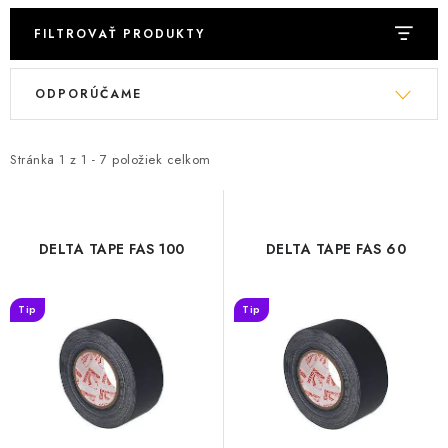
FILTROVAŤ PRODUKTY
V
R
ODPORÚČAME
ý
a
p
d
i
e
Stránka
1
z
1
-
7
položiek celkom
s
n
p
i
r
e
DELTA TAPE FAS 100
DELTA TAPE FAS 60
o
p
d
r
Tip
Tip
u
o
k
d
t
u
o
k
v
t