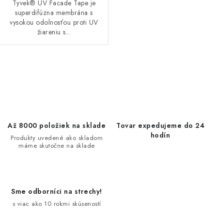
Tyvek® UV Facade Tape je
superdifúzna membrána s
vysokou odolnosťou proti UV
žiareniu s...
O
v
l
á
d
Až 8000 položiek na sklade
Tovar expedujeme do 24
a
hodín
Produkty uvedené ako skladom
máme skutočne na sklade
c
i
e
p
Sme odborníci na strechy!
r
s viac ako 10 rokmi skúseností
v