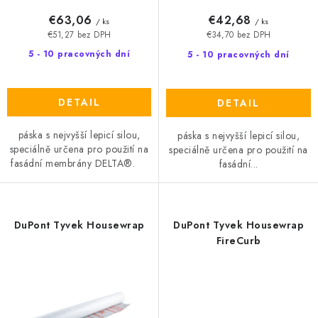
o
€63,06
€42,68
/ ks
/ ks
v
€51,27 bez DPH
€34,70 bez DPH
5 - 10 pracovných dní
5 - 10 pracovných dní
DETAIL
DETAIL
páska s nejvyšší lepicí silou,
páska s nejvyšší lepicí silou,
speciálně určena pro použití na
speciálně určena pro použití na
fasádní membrány DELTA®.
fasádní...
DuPont Tyvek Housewrap
DuPont Tyvek Housewrap
FireCurb