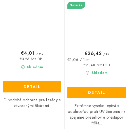
Novinka
€4,01
€26,42
/ m2
/ ks
Jednotková
€1,06 / 1 m
€3,26 bez DPH
cena:
€21,48 bez DPH
Skladom
Skladom
DETAIL
DETAIL
Dlhodobá ochrana pre fasády s
Extrémne vysoko lepivá s
otvorenými škárami.
odolnosťou proti UV žiareniu na
spájanie presahov a prestupov
fólie...