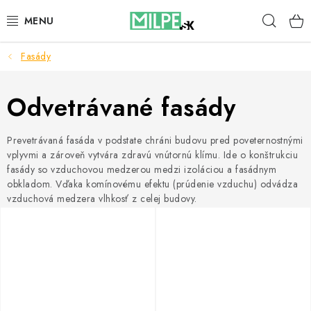
Prejsť
Hľad
na
obsah
Fasády
STREŠNÉ OKNÁ
PODKROVNÉ SCHODY
Odvetrávané fasády
DOM A ZÁHRADA
Prevetrávaná fasáda v podstate chráni budovu pred poveternostnými
vplyvmi a zároveň vytvára zdravú vnútornú klímu. Ide o konštrukciu
STAVBA
fasády so vzduchovou medzerou medzi izoláciou a fasádnym
obkladom. Vďaka komínovému efektu (prúdenie vzduchu) odvádza
vzduchová medzera vlhkosť z celej budovy.
BLOG
KONTAKTY
Reklamace a vrácení zboží
Zásady používania súborov cookie