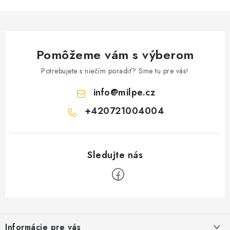
k
y
v
ý
Pomôžeme vám s výberom
p
Potrebujete s niečím poradiť? Sme tu pre vás!
i
s
info
@
milpe.cz
u
+420721004004
Z
á
Informácie pre vás