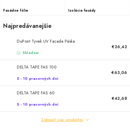
Podmínky ochrany osobních údajů
Obchodní podmínky
Fasádne fólie
Izolácia fasády
Mapa webu Milpe.sk
Najpredávanejšie
DuPont Tyvek UV Facade Páska
€26,42
Skladom
DELTA TAPE FAS 100
€63,06
5 - 10 pracovných dní
DELTA TAPE FAS 60
€42,68
5 - 10 pracovných dní
Zobraziť viac produktov