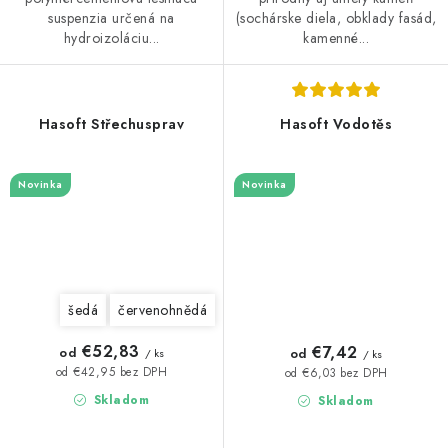
suspenzia určená na
(sochárske diela, obklady fasád,
hydroizoláciu...
kamenné...
Hasoft Střechusprav
Hasoft Vodotěs
Novinka
Novinka
šedá
červenohnědá
€52,83
€7,42
od
od
/ ks
/ ks
od €42,95 bez DPH
od €6,03 bez DPH
Skladom
Skladom