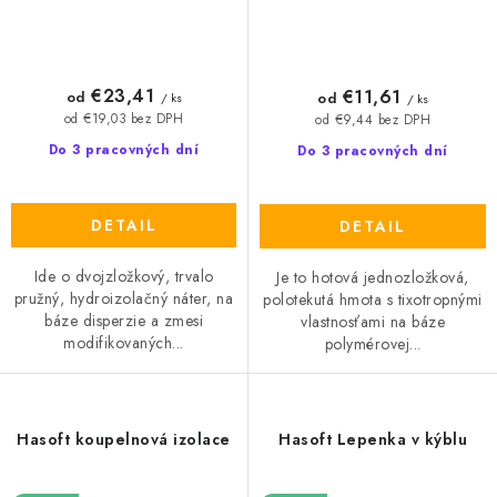
€23,41
€11,61
od
od
/ ks
/ ks
od €19,03 bez DPH
od €9,44 bez DPH
Do 3 pracovných dní
Do 3 pracovných dní
DETAIL
DETAIL
Ide o dvojzložkový, trvalo
Je to hotová jednozložková,
pružný, hydroizolačný náter, na
polotekutá hmota s tixotropnými
báze disperzie a zmesi
vlastnosťami na báze
modifikovaných...
polymérovej...
Hasoft koupelnová izolace
Hasoft Lepenka v kýblu