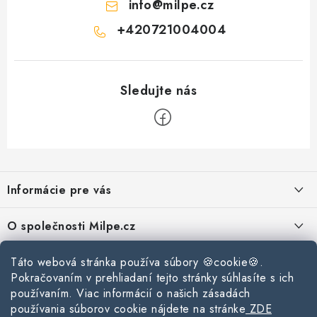
info
@
milpe.cz
u
+420721004004
Z
á
Informácie pre vás
p
ä
Reklamace a vrácení zboží
O společnosti Milpe.cz
t
Zásady používania súborov cookie
i
Často sa nás pýtate
Táto webová stránka používa súbory 🍪cookie🍪.
Kontakty
e
Podmínky ochrany osobních údajů
Pokračovaním v prehliadaní tejto stránky súhlasíte s ich
O spoločnosti Milpe
Kontaktné informácie
používaním. Viac informácií o našich zásadách
Stavebný blog
Obchodní podmínky
používania súborov cookie nájdete na stránke
ZDE