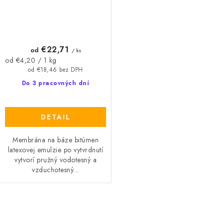
€22,71
od
/ ks
Jednotková
od €4,20 / 1 kg
cena:
od €18,46 bez DPH
Do 3 pracovných dní
DETAIL
Membrána na báze bitúmen
latexovej emulzie po vytvrdnutí
vytvorí pružný vodotesný a
vzduchotesný...
O