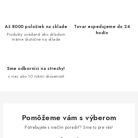
v
l
á
d
Až 8000 položiek na sklade
Tovar expedujeme do 24
a
hodín
Produkty uvedené ako skladom
máme skutočne na sklade
c
i
e
p
Sme odborníci na strechy!
r
s viac ako 10 rokmi skúseností
v
k
y
v
ý
Pomôžeme vám s výberom
p
Potrebujete s niečím poradiť? Sme tu pre vás!
i
s