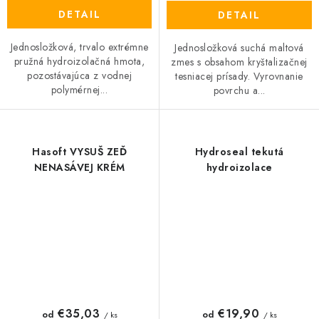
DETAIL
DETAIL
Jednosložková, trvalo extrémne
Jednosložková suchá maltová
pružná hydroizolačná hmota,
zmes s obsahom kryštalizačnej
pozostávajúca z vodnej
tesniacej prísady. Vyrovnanie
polymérnej...
povrchu a...
Hasoft VYSUŠ ZEĎ
Hydroseal tekutá
NENASÁVEJ KRÉM
hydroizolace
€35,03
€19,90
od
od
/ ks
/ ks