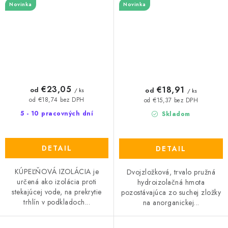
Novinka
Novinka
€23,05
€18,91
od
od
/ ks
/ ks
od €18,74 bez DPH
od €15,37 bez DPH
5 - 10 pracovných dní
Skladom
DETAIL
DETAIL
KÚPEĽŇOVÁ IZOLÁCIA je
Dvojzložková, trvalo pružná
určená ako izolácia proti
hydroizolačná hmota
stekajúcej vode, na prekrytie
pozostávajúca zo suchej zložky
trhlín v podkladoch...
na anorganickej...