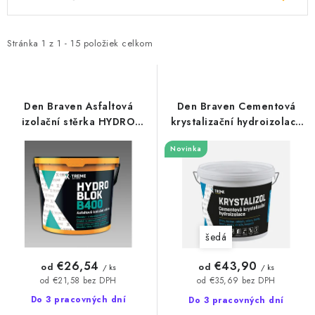
ý
a
p
d
i
e
Stránka
1
z
1
-
15
položiek celkom
s
n
p
i
r
e
Den Braven Asfaltová
Den Braven Cementová
o
p
izolační stěrka HYDRO
krystalizační hydroizolace
BLOK B400
Krystalizol
d
r
Novinka
u
o
k
d
t
u
o
k
šedá
v
t
o
€26,54
€43,90
od
od
/ ks
/ ks
v
od €21,58 bez DPH
od €35,69 bez DPH
Do 3 pracovných dní
Do 3 pracovných dní