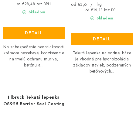
Jednotková
od €3,61 / 1 kg
od €28,48 bez DPH
cena:
od €16,18 bez DPH
Skladom
Skladom
DETAIL
DETAIL
Na zabezpečenie nenasiakavosti
Tekutá lepenka na vodnej báze
krémom nestekavej konzistencie
je vhodná pre hydroizolácia
na trvalú ochranu muriva,
základov stavieb, podzemných
betónu a...
betónových...
Illbruck Tekutá lepenka
OS925 Barrier Seal Coating