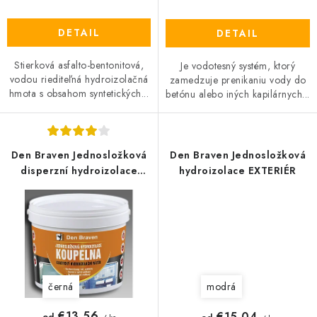
DETAIL
DETAIL
Stierková asfalto-bentonitová,
Je vodotesný systém, ktorý
vodou riediteľná hydroizolačná
zamedzuje prenikaniu vody do
hmota s obsahom syntetických...
betónu alebo iných kapilárnych...
Den Braven Jednosložková
Den Braven Jednosložková
disperzní hydroizolace
hydroizolace EXTERIÉR
Koupelna
černá
modrá
€13,56
€15,04
od