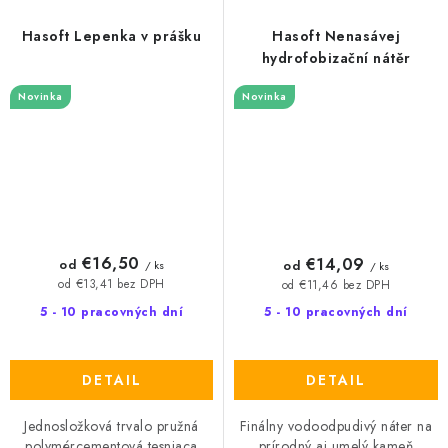
Hasoft Lepenka v prášku
Hasoft Nenasávej
hydrofobizační nátěr
Novinka
Novinka
€16,50
€14,09
od
od
/ ks
/ ks
od €13,41 bez DPH
od €11,46 bez DPH
5 - 10 pracovných dní
5 - 10 pracovných dní
DETAIL
DETAIL
Jednosložková trvalo pružná
Finálny vodoodpudivý náter na
polymércementová tesniaca
prírodný aj umelý kameň