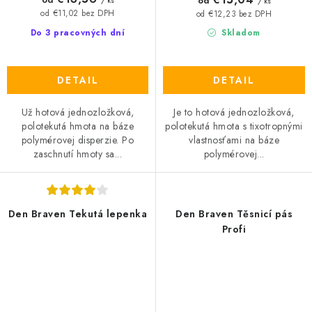
od
/ ks
/ ks
od €11,02 bez DPH
od €12,23 bez DPH
Do 3 pracovných dní
Skladom
DETAIL
DETAIL
Už hotová jednozložková,
Je to hotová jednozložková,
polotekutá hmota na báze
polotekutá hmota s tixotropnými
polymérovej disperzie. Po
vlastnosťami na báze
zaschnutí hmoty sa...
polymérovej...
Den Braven Tekutá lepenka
Den Braven Těsnicí pás
Profi