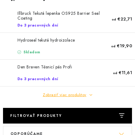
Podmínky ochrany osobních údajů
Obchodní podmínky
Illbruck Tekutá lepenka OS925 Barrier Seal
Mapa webu Milpe.sk
Coating
€22,71
od
Do 3 pracovných dní
Hydroseal tekutá hydroizolace
€19,90
od
Skladom
Den Braven Těsnicí pás Profi
€11,61
od
Do 3 pracovných dní
Zobraziť viac produktov
FILTROVAŤ PRODUKTY
V
R
ODPORÚČAME