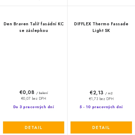
Den Braven Talíř fasádní KC
DIFFLEX Thermo Fassade
se záslepkou
Light SK
€0,08
€2,13
/ balení
/ m2
€0,07 bez DPH
€1,73 bez DPH
Do 3 pracovných dní
5 - 10 pracovných dní
DETAIL
DETAIL