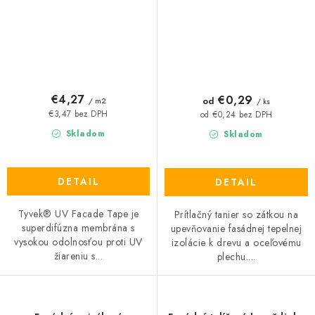
€4,27
€0,29
od
/ m2
/ ks
€3,47 bez DPH
od €0,24 bez DPH
Skladom
Skladom
DETAIL
DETAIL
Tyvek® UV Facade Tape je
Prítlačný tanier so zátkou na
superdifúzna membrána s
upevňovanie fasádnej tepelnej
vysokou odolnosťou proti UV
izolácie k drevu a oceľovému
žiareniu s...
plechu....