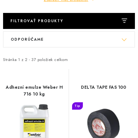
FILTROVAŤ PRODUKTY
V
R
ODPORÚČAME
ý
a
p
d
i
e
Stránka
1
z
2
-
37
položiek celkom
s
n
p
i
r
e
Adhezní emulze Weber H
DELTA TAPE FAS 100
o
p
716 10 kg
d
r
Tip
u
o
k
d
t
u