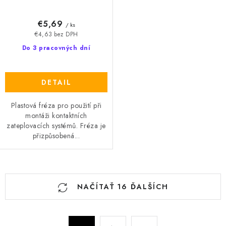
€5,69
/ ks
€4,63 bez DPH
Do 3 pracovných dní
DETAIL
Plastová fréza pro použití při
montáži kontaktních
zateplovacích systémů. Fréza je
přizpůsobená...
O
NAČÍTAŤ 16 ĎALŠÍCH
v
l
á
S