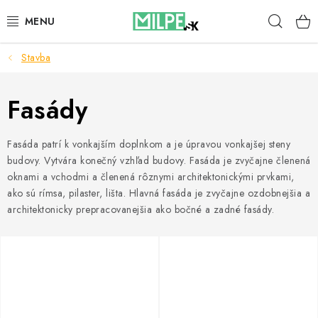
Prejsť
Hľad
na
obsah
Stavba
STREŠNÉ OKNÁ
PODKROVNÉ SCHODY
Fasády
DOM A ZÁHRADA
Fasáda patrí k vonkajším doplnkom a je úpravou vonkajšej steny
budovy. Vytvára konečný vzhľad budovy. Fasáda je zvyčajne členená
STAVBA
oknami a vchodmi a členená rôznymi architektonickými prvkami,
ako sú rímsa, pilaster, lišta. Hlavná fasáda je zvyčajne ozdobnejšia a
BLOG
architektonicky prepracovanejšia ako bočné a zadné fasády.
KONTAKTY
Reklamace a vrácení zboží
Zásady používania súborov cookie