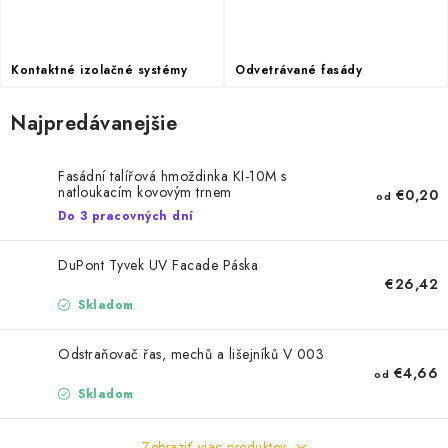
Podmínky ochrany osobních údajů
Obchodní podmínky
Mapa webu Milpe.sk
Kontaktné izolačné systémy
Odvetrávané fasády
Najpredávanejšie
Fasádní talířová hmoždinka KI-10M s
natloukacím kovovým trnem
€0,20
od
Do 3 pracovných dní
DuPont Tyvek UV Facade Páska
€26,42
Skladom
Odstraňovač řas, mechů a lišejníků V 003
€4,66
od
Skladom
Zobraziť viac produktov