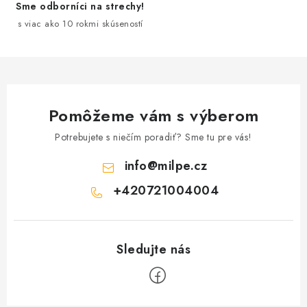
Sme odborníci na strechy!
s viac ako 10 rokmi skúseností
Pomôžeme vám s výberom
Potrebujete s niečím poradiť? Sme tu pre vás!
info
@
milpe.cz
+420721004004