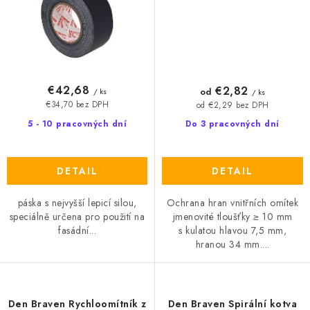
€42,68
€2,82
od
/ ks
/ ks
€34,70 bez DPH
od €2,29 bez DPH
5 - 10 pracovných dní
Do 3 pracovných dní
DETAIL
DETAIL
páska s nejvyšší lepicí silou,
Ochrana hran vnitřních omítek
speciálně určena pro použití na
jmenovité tloušťky ≥ 10 mm
fasádní...
s kulatou hlavou 7,5 mm,
hranou 34 mm....
Den Braven Rychloomítník z
Den Braven Spirální kotva