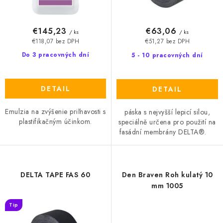
o
k
v
t
o
€145,23
€63,06
/ ks
/ ks
v
€118,07 bez DPH
€51,27 bez DPH
Do 3 pracovných dní
5 - 10 pracovných dní
DETAIL
DETAIL
Emulzia na zvýšenie priľnavosti s
páska s nejvyšší lepicí silou,
plastifikačným účinkom.
speciálně určena pro použití na
fasádní membrány DELTA®.
DELTA TAPE FAS 60
Den Braven Roh kulatý 10
mm 1005
Tip