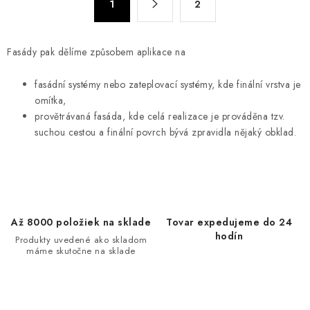
d
1
2
t
a
r
c
á
Fasády pak dělíme způsobem aplikace na
n
i
k
e
fasádní systémy nebo zateplovací systémy, kde finální vrstva je
o
p
omítka,
v
r
provětrávaná fasáda, kde celá realizace je prováděna tzv.
a
v
suchou cestou a finální povrch bývá zpravidla nějaký obklad.
n
k
i
y
e
v
ý
p
Až 8000 položiek na sklade
Tovar expedujeme do 24
hodín
i
Produkty uvedené ako skladom
máme skutočne na sklade
s
u