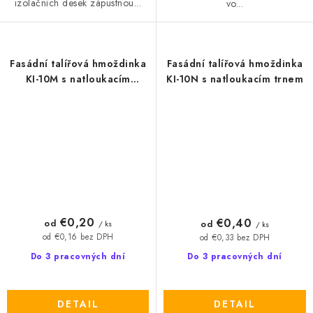
izolačních desek zápustnou...
vo...
Fasádní talířová hmoždinka
Fasádní talířová hmoždinka
KI-10M s natloukacím
KI-10N s natloukacím trnem
kovovým trnem
€0,20
€0,40
od
od
/ ks
/ ks
od €0,16 bez DPH
od €0,33 bez DPH
Do 3 pracovných dní
Do 3 pracovných dní
DETAIL
DETAIL