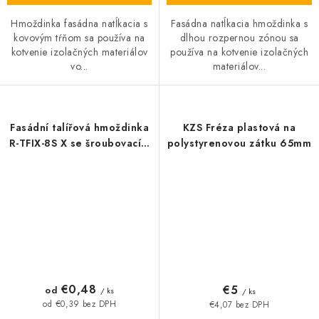
Hmoždinka fasádna natĺkacia s
Fasádna natĺkacia hmoždinka s
kovovým tŕňom sa používa na
dlhou rozpernou zónou sa
kotvenie izolačných materiálov
používa na kotvenie izolačných
vo...
materiálov...
Fasádní talířová hmoždinka
KZS Fréza plastová na
R-TFIX-8S X se šroubovacím
polystyrenovou zátku 65mm
kovovým trnem
€0,48
€5
od
/ ks
/ ks
od €0,39 bez DPH
€4,07 bez DPH