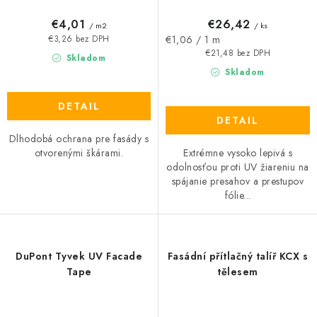
€4,01
€26,42
/ m2
/ ks
Jednotková
€1,06 / 1 m
€3,26 bez DPH
cena:
€21,48 bez DPH
Skladom
Skladom
DETAIL
DETAIL
Dlhodobá ochrana pre fasády s
Extrémne vysoko lepivá s
otvorenými škárami.
odolnosťou proti UV žiareniu na
spájanie presahov a prestupov
fólie...
DuPont Tyvek UV Facade
Fasádní přítlačný talíř KCX s
Tape
tělesem