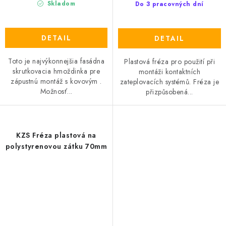
Skladom
Do 3 pracovných dní
DETAIL
DETAIL
Toto je najvýkonnejšia fasádna
Plastová fréza pro použití při
skrutkovacia hmoždinka pre
montáži kontaktních
zápustnú montáž s kovovým .
zateplovacích systémů. Fréza je
Možnosť...
přizpůsobená...
KZS Fréza plastová na
polystyrenovou zátku 70mm