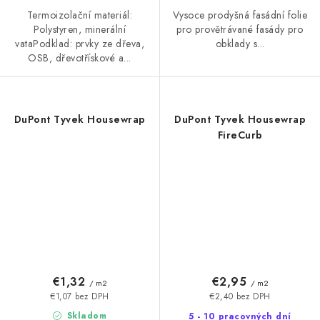
Termoizolační materiál:
Vysoce prodyšná fasádní folie
Polystyren, minerální
pro provětrávané fasády pro
vataPodklad: prvky ze dřeva,
obklady s...
OSB, dřevotřískové a...
DuPont Tyvek Housewrap
DuPont Tyvek Housewrap
FireCurb
€1,32
€2,95
/ m2
/ m2
€1,07 bez DPH
€2,40 bez DPH
Skladom
5 - 10 pracovných dní