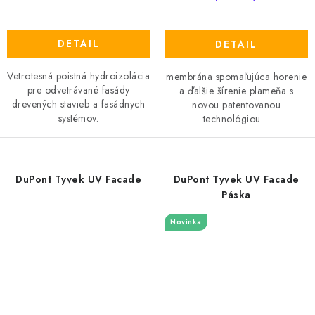
DETAIL
DETAIL
Vetrotesná poistná hydroizolácia
membrána spomaľujúca horenie
pre odvetrávané fasády
a ďalšie šírenie plameňa s
drevených stavieb a fasádnych
novou patentovanou
systémov.
technológiou.
DuPont Tyvek UV Facade
DuPont Tyvek UV Facade
Páska
Novinka