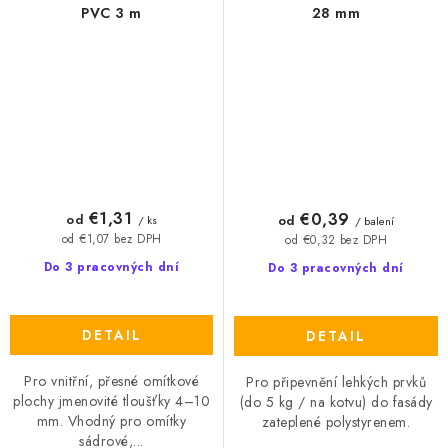
PVC 3 m
28 mm
€1,31
€0,39
od
od
/ ks
/ balení
od €1,07 bez DPH
od €0,32 bez DPH
Do 3 pracovných dní
Do 3 pracovných dní
DETAIL
DETAIL
Pro vnitřní, přesné omítkové
Pro připevnění lehkých prvků
plochy jmenovité tloušťky 4–10
(do 5 kg / na kotvu) do fasády
mm. Vhodný pro omítky
zateplené polystyrenem.
sádrové,...