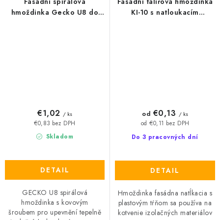
Fasádní spirálová
Fasádní talířová hmoždinka
hmoždinka Gecko U8 do
KI-10 s natloukacím
izolace
plastovým trnem
€1,02
€0,13
od
/ ks
/ ks
€0,83 bez DPH
od €0,11 bez DPH
Skladom
Do 3 pracovných dní
DETAIL
DETAIL
GECKO U8 spirálová
Hmoždinka fasádna natĺkacia s
hmoždinka s kovovým
plastovým tŕňom sa používa na
šroubem pro upevnění tepelně
kotvenie izolačných materiálov