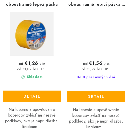
oboustranně lepicí páska
oboustranně lepicí páska s
textilní výztuhou
€1,26
€1,56
od
od
/ ks
/ ks
od €1,02 bez DPH
od €1,27 bez DPH
Skladom
Do 3 pracovných dní
DETAIL
DETAIL
Na lepenie a upevňovanie
Na lepenie a upevňovanie
kobercov zvlášť na nesavé
kobercov zvlášť na nesavé
podklady, ako je napr. dlažba,
podklady, ako je napr. dlažba,
linoleum,...
linoleum,...