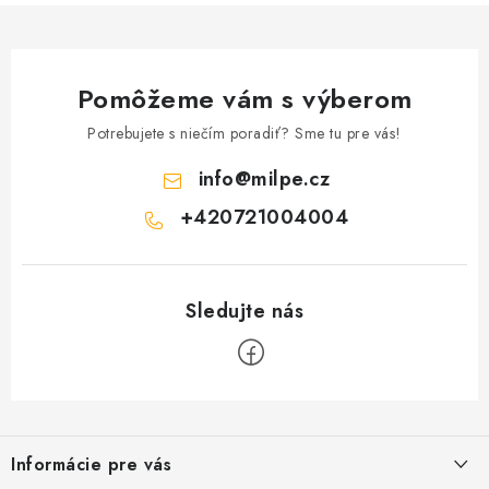
s
u
Pomôžeme vám s výberom
Potrebujete s niečím poradiť? Sme tu pre vás!
info
@
milpe.cz
+420721004004
Z
á
Informácie pre vás
p