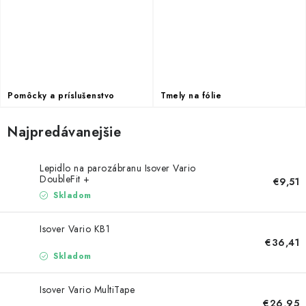
Podmínky ochrany osobních údajů
Obchodní podmínky
Mapa webu Milpe.sk
Pomôcky a príslušenstvo
Tmely na fólie
Najpredávanejšie
Lepidlo na parozábranu Isover Vario
DoubleFit +
€9,51
Skladom
Isover Vario KB1
€36,41
Skladom
Isover Vario MultiTape
€26,95