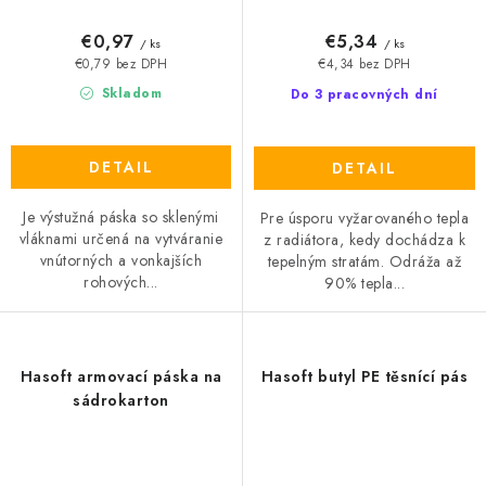
€0,97
€5,34
/ ks
/ ks
€0,79 bez DPH
€4,34 bez DPH
Skladom
Do 3 pracovných dní
DETAIL
DETAIL
Je výstužná páska so sklenými
Pre úsporu vyžarovaného tepla
vláknami určená na vytváranie
z radiátora, kedy dochádza k
vnútorných a vonkajších
tepelným stratám. Odráža až
rohových...
90% tepla...
Hasoft armovací páska na
Hasoft butyl PE těsnící pás
sádrokarton