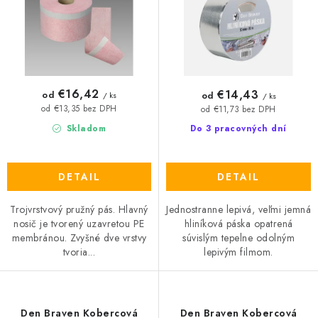
k
d
t
u
o
k
v
t
o
€16,42
€14,43
od
od
/ ks
/ ks
v
od €13,35 bez DPH
od €11,73 bez DPH
Skladom
Do 3 pracovných dní
DETAIL
DETAIL
Trojvrstvový pružný pás. Hlavný
Jednostranne lepivá, veľmi jemná
nosič je tvorený uzavretou PE
hliníková páska opatrená
membránou. Zvyšné dve vrstvy
súvislým tepelne odolným
tvoria...
lepivým filmom.
Den Braven Kobercová
Den Braven Kobercová