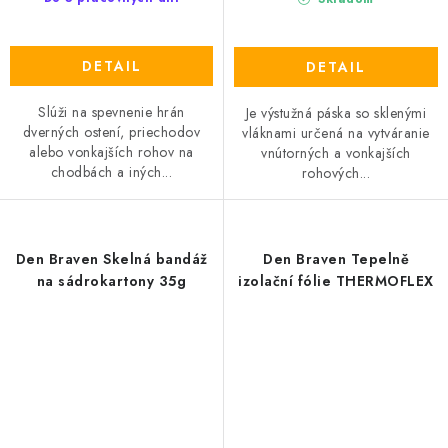
DETAIL
DETAIL
Slúži na spevnenie hrán
Je výstužná páska so sklenými
dverných ostení, priechodov
vláknami určená na vytváranie
alebo vonkajších rohov na
vnútorných a vonkajších
chodbách a iných...
rohových...
Den Braven Skelná bandáž
Den Braven Tepelně
na sádrokartony 35g
izolační fólie THERMOFLEX