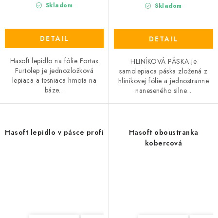
Skladom
Skladom
DETAIL
DETAIL
Hasoft lepidlo na fólie Fortax
HLINÍKOVÁ PÁSKA je
Furtolep je jednozložková
samolepiaca páska zložená z
lepiaca a tesniaca hmota na
hliníkovej fólie a jednostranne
báze...
naneseného silne...
Hasoft lepidlo v pásce profi
Hasoft oboustranka
kobercová