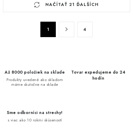
O
NAČÍTAŤ 21 ĎALŠÍCH
v
l
á
S
d
1
4
t
a
r
c
á
n
i
k
e
o
p
Až 8000 položiek na sklade
Tovar expedujeme do 24
v
r
hodín
Produkty uvedené ako skladom
a
v
máme skutočne na sklade
n
k
i
y
e
v
Sme odborníci na strechy!
ý
s viac ako 10 rokmi skúseností
p
i