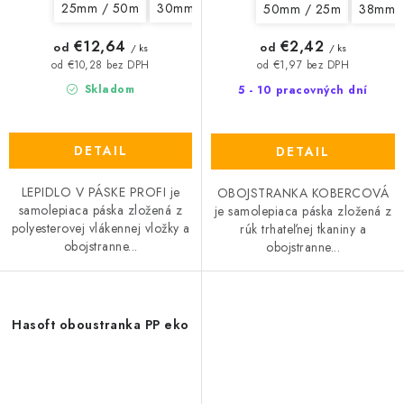
25mm / 50m
30mm / 50m
38mm / 50m
50mm / 
50mm / 25m
38mm 
€12,64
€2,42
od
od
/ ks
/ ks
od €10,28 bez DPH
od €1,97 bez DPH
Skladom
5 - 10 pracovných dní
DETAIL
DETAIL
LEPIDLO V PÁSKE PROFI je
OBOJSTRANKA KOBERCOVÁ
samolepiaca páska zložená z
je samolepiaca páska zložená z
polyesterovej vlákennej vložky a
rúk trhateľnej tkaniny a
obojstranne...
obojstranne...
Hasoft oboustranka PP eko