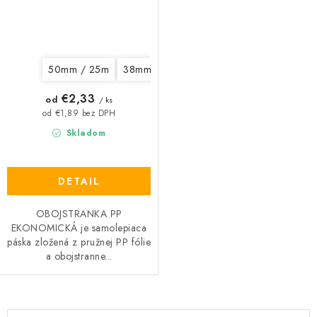
50mm / 25m
38mm / 25m
25mm / 25m
€2,33
od
/ ks
od €1,89 bez DPH
Skladom
DETAIL
OBOJSTRANKA PP
EKONOMICKÁ je samolepiaca
páska zložená z pružnej PP fólie
a obojstranne...