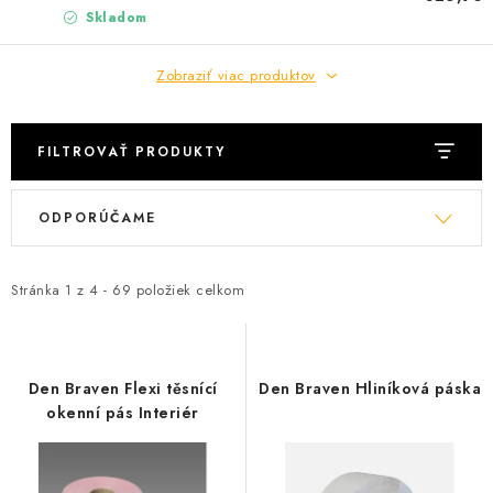
Skladom
Zobraziť viac produktov
FILTROVAŤ PRODUKTY
V
R
ODPORÚČAME
ý
a
p
d
i
e
Stránka
1
z
4
-
69
položiek celkom
s
n
p
i
r
e
Den Braven Flexi těsnící
Den Braven Hliníková páska
o
p
okenní pás Interiér
d
r
u
o