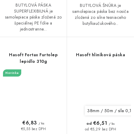
BUTYLOVÁ PÁSKA
BUTYLOVÁ ŠNÚRA je
SUPERFLEXIBILNÁ je
samolepiaca páska bez nosiča
samolepiaca páska zložená zo
zložená zo silne tesniaceho
špeciálnej PE fólie a
butylkaučukového...
jednostranne...
Hasoft Fortax Furtolep
Hasoft hliníková páska
lepidlo 310g
Novinka
38mm / 50m / síla 0,1
€6,83
€6,51
od
/ ks
/ ks
€5,55 bez DPH
od €5,29 bez DPH