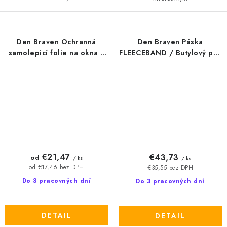
Den Braven Ochranná
Den Braven Páska
samolepicí folie na okna a
FLEECEBAND / Butylový pás
dveře LDPE
s textilií tloušťka 1,5 mm
€21,47
€43,73
od
/ ks
/ ks
od €17,46 bez DPH
€35,55 bez DPH
Do 3 pracovných dní
Do 3 pracovných dní
DETAIL
DETAIL