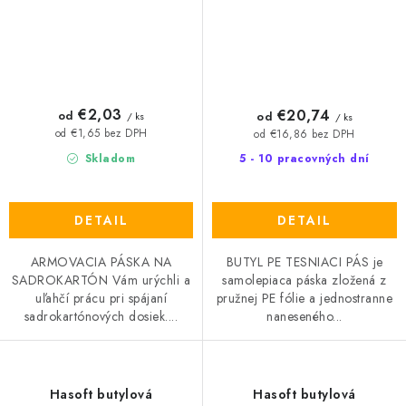
€2,03
€20,74
od
od
/ ks
/ ks
od €1,65 bez DPH
od €16,86 bez DPH
Skladom
5 - 10 pracovných dní
DETAIL
DETAIL
ARMOVACIA PÁSKA NA
BUTYL PE TESNIACI PÁS je
SADROKARTÓN Vám urýchli a
samolepiaca páska zložená z
uľahčí prácu pri spájaní
pružnej PE fólie a jednostranne
sadrokartónových dosiek....
naneseného...
Hasoft butylová
Hasoft butylová