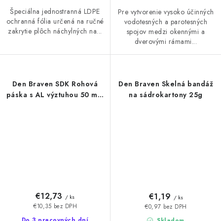
Špeciálna jednostranná LDPE
Pre vytvorenie vysoko účinných
ochranná fólia určená na ručné
vodotesných a parotesných
zakrytie plôch náchylných na...
spojov medzi okennými a
dverovými rámami...
Den Braven SDK Rohová
Den Braven Skelná bandáž
páska s AL výztuhou 50 mm
na sádrokartony 25g
/ 30 m
€12,73
€1,19
/ ks
/ ks
€10,35 bez DPH
€0,97 bez DPH
Do 3 pracovných dní
Skladom