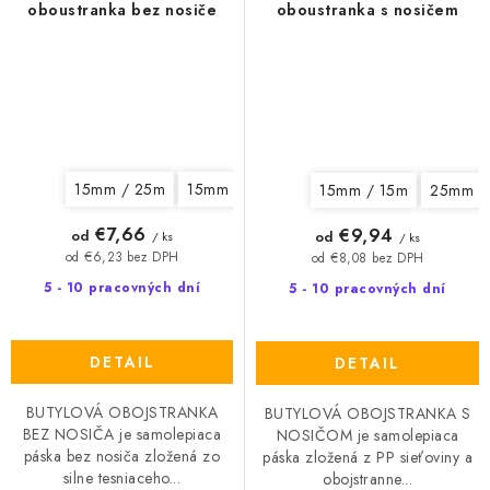
oboustranka bez nosiče
oboustranka s nosičem
15mm / 25m
15mm / 45m
20mm / 30m
15mm / 15m
25mm /
€7,66
€9,94
od
od
/ ks
/ ks
od €6,23 bez DPH
od €8,08 bez DPH
5 - 10 pracovných dní
5 - 10 pracovných dní
DETAIL
DETAIL
BUTYLOVÁ OBOJSTRANKA
BUTYLOVÁ OBOJSTRANKA S
BEZ NOSIČA je samolepiaca
NOSIČOM je samolepiaca
páska bez nosiča zložená zo
páska zložená z PP sieťoviny a
silne tesniaceho...
obojstranne...