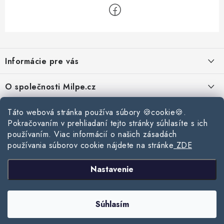
Z
á
Informácie pre vás
p
ä
Reklamace a vrácení zboží
O společnosti Milpe.cz
t
Zásady používania súborov cookie
i
Často sa nás pýtate
Kontakty
Táto webová stránka používa súbory 🍪cookie🍪.
e
Podmínky ochrany osobních údajů
Pokračovaním v prehliadaní tejto stránky súhlasíte s ich
O spoločnosti Milpe
Kontaktné informácie
používaním. Viac informácií o našich zásadách
Stavebný blog
Obchodní podmínky
používania súborov cookie nájdete na stránke
ZDE
Mapa webu Milpe.sk
O spoločnosti Milpe
Ako vybrať správnu difúznu fóliu pre strechu?
Prijímame online platby
Nastavenie
Žalúzie do spálne: Ako vybrať ideálne tienenie pre pokojný spánok?
Copyright 2026
www.milpe.sk
. Všetky práva vyhradené.
Upraviť nastavenie
Súhlasím
cookies
Ako vybrať strešné okno do zimy?
Vytvoril Shoptet