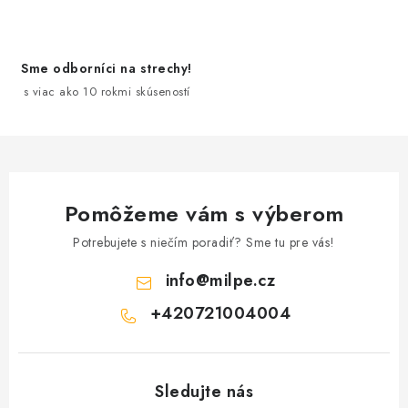
k
i
y
e
v
Sme odborníci na strechy!
ý
s viac ako 10 rokmi skúseností
p
i
s
u
Pomôžeme vám s výberom
Potrebujete s niečím poradiť? Sme tu pre vás!
info
@
milpe.cz
+420721004004