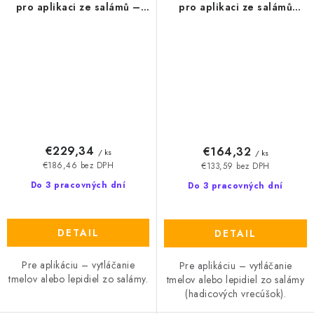
pro aplikaci ze salámů –
pro aplikaci ze salámů
pneumatická MK5 P600
(hadicových sáčků) –
(N142)
pneumatická MK5 P600
(N140)
€229,34
€164,32
/ ks
/ ks
€186,46 bez DPH
€133,59 bez DPH
Do 3 pracovných dní
Do 3 pracovných dní
DETAIL
DETAIL
Pre aplikáciu – vytláčanie
Pre aplikáciu – vytláčanie
tmelov alebo lepidiel zo salámy.
tmelov alebo lepidiel zo salámy
(hadicových vrecúšok).