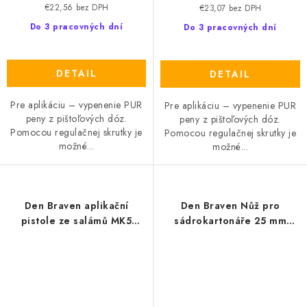
€22,56 bez DPH
€23,07 bez DPH
Do 3 pracovných dní
Do 3 pracovných dní
DETAIL
DETAIL
Pre aplikáciu – vypenenie PUR
Pre aplikáciu – vypenenie PUR
peny z pištoľových dóz.
peny z pištoľových dóz.
Pomocou regulačnej skrutky je
Pomocou regulačnej skrutky je
možné...
možné...
Den Braven aplikační
Den Braven Nůž pro
pistole ze salámů MK5
sádrokartonáře 25 mm
H600
EXCELENT