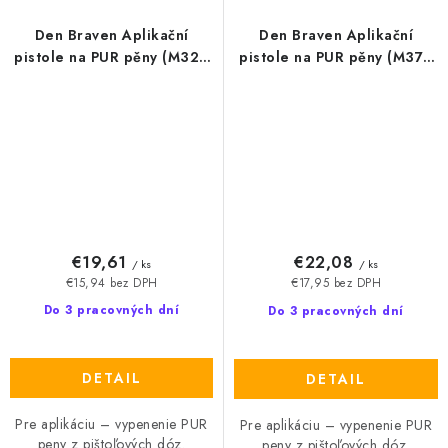
Den Braven Aplikační
Den Braven Aplikační
pistole na PUR pěny (M320
pistole na PUR pěny (M370
ULTRA)
EXTRA)
€19,61
€22,08
/ ks
/ ks
€15,94 bez DPH
€17,95 bez DPH
Do 3 pracovných dní
Do 3 pracovných dní
DETAIL
DETAIL
Pre aplikáciu – vypenenie PUR
Pre aplikáciu – vypenenie PUR
peny z pištoľových dóz.
peny z pištoľových dóz.