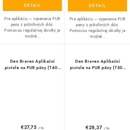
DETAIL
DETAIL
Pre aplikáciu – vypenenie PUR
Pre aplikáciu – vypenenie PUR
peny z pištoľových dóz.
peny z pištoľových dóz.
Pomocou regulačnej skrutky je
Pomocou regulačnej skrutky je
možné...
možné...
Den Braven Aplikační
Den Braven Aplikační
pistole na PUR pěny (T400
pistole na PUR pěny (T500
PTFE)
PTFE)
€27,75
€28,37
/ ks
/ ks