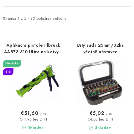
ý
a
p
d
i
e
Stránka
1
z
2
-
33
položiek celkom
s
n
p
i
r
e
Aplikační pistole Illbruck
Bity sada 25mm/32ks
o
p
AA873 310 Ultra na kotvy a
včetně nástavce
lepidla
d
r
Novinka
u
o
Tip
k
d
t
u
o
k
v
t
o
€51,60
€5,02
/ ks
/ ks
v
€41,95 bez DPH
€4,08 bez DPH
Skladom
Skladom