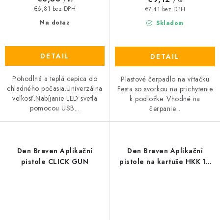
/ ks
€6,81 bez DPH
€7,41 bez DPH
Na dotaz
Skladom
DETAIL
DETAIL
Pohodlná a teplá cepica do
Plastové čerpadlo na vŕtačku
chladného počasia.Univerzálna
Festa so svorkou na prichytenie
veľkosť.Nabíjanie LED svetla
k podložke. Vhodné na
pomocou USB...
čerpanie...
Den Braven Aplikační
Den Braven Aplikační
pistole CLICK GUN
pistole na kartuše HKK 12
plechová STRONG