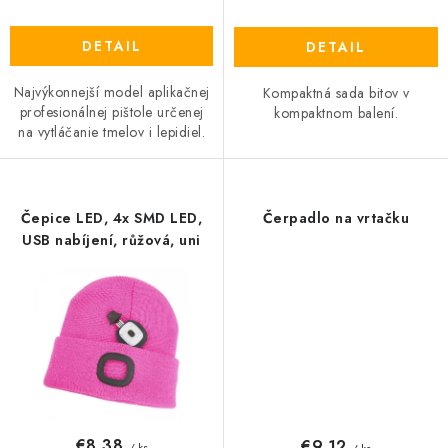
DETAIL
DETAIL
Najvýkonnejší model aplikačnej
Kompaktná sada bitov v
profesionálnej pištole určenej
kompaktnom balení.
na vytláčanie tmelov i lepidiel.
Čepice LED, 4x SMD LED,
Čerpadlo na vrtačku
USB nabíjení, růžová, uni
€8,38
€9,12
/ ks