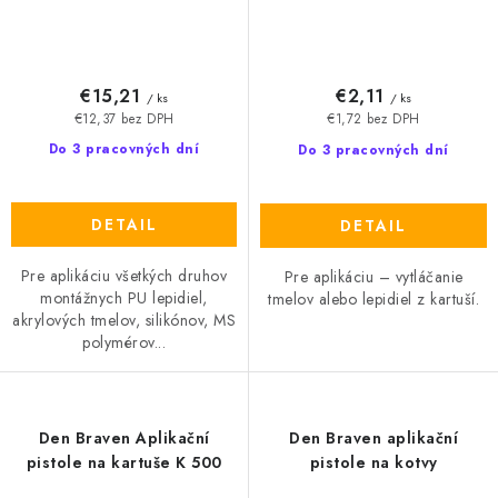
€15,21
€2,11
/ ks
/ ks
€12,37 bez DPH
€1,72 bez DPH
Do 3 pracovných dní
Do 3 pracovných dní
DETAIL
DETAIL
Pre aplikáciu všetkých druhov
Pre aplikáciu – vytláčanie
montážnych PU lepidiel,
tmelov alebo lepidiel z kartuší.
akrylových tmelov, silikónov, MS
polymérov...
Den Braven Aplikační
Den Braven aplikační
pistole na kartuše K 500
pistole na kotvy