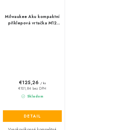
Milwaukee Aku kompaktní
příklepová vrtačka M12
BPD-0, 12V
€125,26
/ ks
€101,84 bez DPH
Skladom
DETAIL
Vysokovýkonná kompaktná