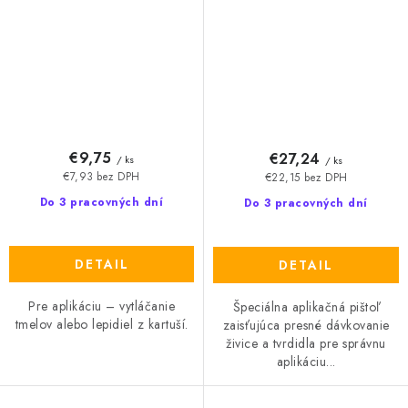
€9,75
€27,24
/ ks
/ ks
€7,93 bez DPH
€22,15 bez DPH
Do 3 pracovných dní
Do 3 pracovných dní
DETAIL
DETAIL
Pre aplikáciu – vytláčanie
Špeciálna aplikačná pištoľ
tmelov alebo lepidiel z kartuší.
zaisťujúca presné dávkovanie
živice a tvrdidla pre správnu
aplikáciu...