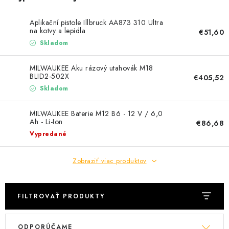
Podmínky ochrany osobních údajů
Obchodní podmínky
Aplikační pistole Illbruck AA873 310 Ultra
Mapa webu Milpe.sk
na kotvy a lepidla
€51,60
Skladom
MILWAUKEE Aku rázový utahovák M18
BLID2-502X
€405,52
Skladom
MILWAUKEE Baterie M12 B6 - 12 V / 6,0
Ah - Li-Ion
€86,68
Vypredané
Zobraziť viac produktov
FILTROVAŤ PRODUKTY
V
R
ODPORÚČAME