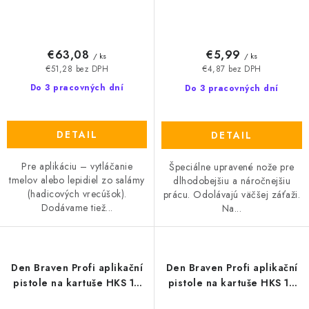
€63,08
€5,99
/ ks
/ ks
€51,28 bez DPH
€4,87 bez DPH
Do 3 pracovných dní
Do 3 pracovných dní
DETAIL
DETAIL
Pre aplikáciu – vytláčanie
Špeciálne upravené nože pre
tmelov alebo lepidiel zo salámy
dlhodobejšiu a náročnejšiu
(hadicových vrecúšok).
prácu. Odolávajú väčšej záťaži.
Dodávame tiež...
Na...
Den Braven Profi aplikační
Den Braven Profi aplikační
pistole na kartuše HKS 12
pistole na kartuše HKS 12
COX
speciál