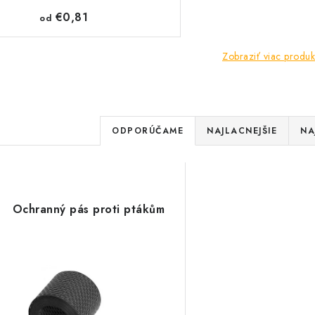
€0,81
od
Zobraziť viac produk
R
ODPORÚČAME
NAJLACNEJŠIE
NA
a
V
d
ý
e
Ochranný pás proti ptákům
p
n
i
s
e
p