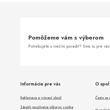
i
Pomôžeme vám s výberom
Potrebujete s niečím poradiť? Sme tu pre vás
Z
á
Informácie pre vás
O spol
p
ä
Reklamace a vrácení zboží
Často sa 
t
Zásady používania súborov cookie