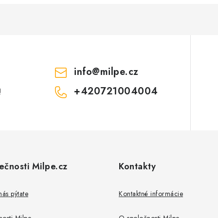
v
ý
p
info
@
milpe.cz
s
u
+420721004004
!
ečnosti Milpe.cz
Kontakty
nás pýtate
Kontaktné informácie