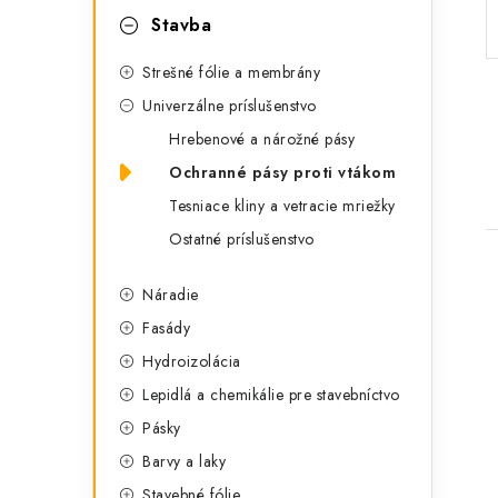
p
r
Stavba
a
i
Strešné fólie a membrány
e
n
Univerzálne príslušenstvo
e
Hrebenové a nárožné pásy
Ochranné pásy proti vtákom
l
Tesniace kliny a vetracie mriežky
Ostatné príslušenstvo
Náradie
Fasády
Hydroizolácia
i
Lepidlá a chemikálie pre stavebníctvo
Pásky
Barvy a laky
Stavebné fólie