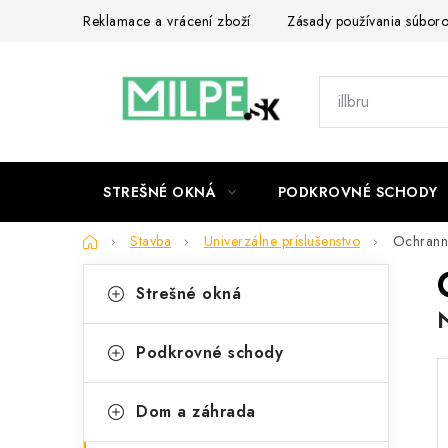
Prejsť
Reklamace a vrácení zboží
Zásady používania súbor
na
obsah
STREŠNÉ OKNÁ
PODKROVNÉ SCHODY
Domov
Stavba
Univerzálne príslušenstvo
Ochranné
B
K
Preskočiť
Strešné okná
kategórie
a
o
t
č
Podkrovné schody
e
n
g
Dom a záhrada
ý
ó