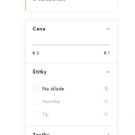
Cena
€
0
€
1
t
Štítky
Na sklade
1
Novinka
0
Tip
0
Značky