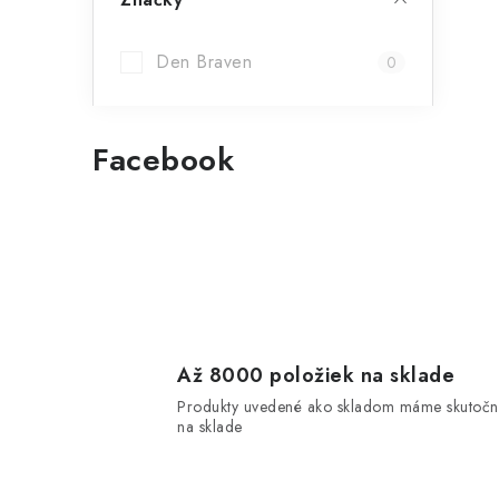
Den Braven
0
l
Facebook
i
r
Až 8000 položiek na sklade
Produkty uvedené ako skladom máme skutočn
na sklade