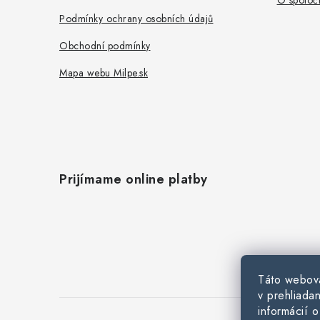
O spoločn
i
Podmínky ochrany osobních údajů
e
Obchodní podmínky
Mapa webu Milpe.sk
Prijímame online platby
Táto webová
v prehliadan
informácií 