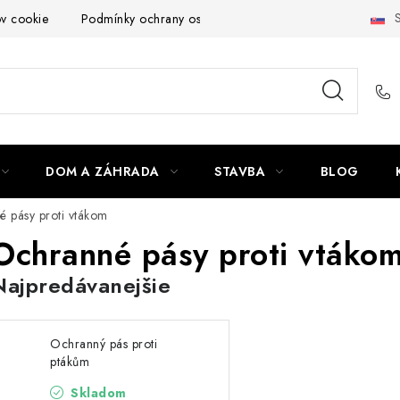
S
ov cookie
Podmínky ochrany osobních údajů
Obchodní podmí
DOM A ZÁHRADA
STAVBA
BLOG
 pásy proti vtákom
Ochranné pásy proti vtáko
Najpredávanejšie
Ochranný pás proti
ptákům
Skladom