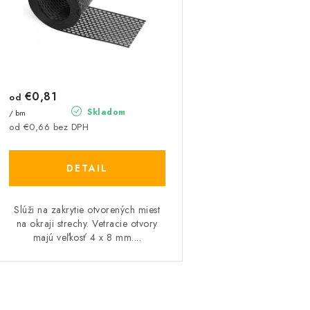
p
r
r
o
o
d
d
u
€0,81
u
od
Skladom
/ bm
k
k
od €0,66 bez DPH
t
DETAIL
o
o
v
v
Slúži na zakrytie otvorených miest
na okraji strechy. Vetracie otvory
majú veľkosť 4 x 8 mm....