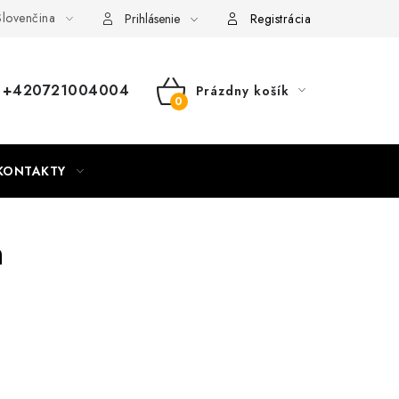
lovenčina
nky
Mapa webu Milpe.sk
Prihlásenie
Registrácia
+420721004004
Prázdny košík
NÁKUPNÝ
KOŠÍK
KONTAKTY
m