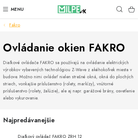
Prejsť
Hľad
na
obsah
Fakro
STREŠNÉ OKNÁ
PODKROVNÉ SCHODY
Ovládanie okien FAKRO
DOM A ZÁHRADA
Diaľkové ovládače FAKRO sa používajú na ovládanie elektrických
výrobkov vybavených technológiou Z-Wave z akéhokoľvek miesta v
STAVBA
budove. Možno nimi ovládať nielen strešné okná, okná do plochých
striech, vonkajšie príslušenstvo (rolety, markízy), vnútorné
BLOG
príslušenstvo (rolety, žalúzie), ale aj napr. garážové brány, osvetlenie
alebo vykurovanie.
KONTAKTY
Najpredávanejšie
Reklamace a vrácení zboží
Zásady používania súborov cookie
Diaľkový ovládač FAKRO ZRH 12