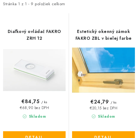
i
e
Stránka
1
z
1
-
9
položiek celkom
s
n
p
i
r
e
Diaľkový ovládač FAKRO
Estetický okenný zámok
o
p
ZRH 12
FAKRO ZBL v bielej farbe
d
r
u
o
k
d
t
u
o
k
v
t
o
€84,75
€24,79
/ ks
/ ks
v
€68,90 bez DPH
€20,15 bez DPH
Skladom
Skladom
DETAIL
DETAIL