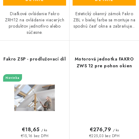
Diaľkové ovládanie Fakro
Estetický okenný zámok Fakro
ZRH12 na ovládanie viacerých
ZBL v bielej farbe sa montuje na
produktov jednotlivo alebo
spodnú časť okna a zabraňuje...
súčasne.
Fakro ZSP - prodlužovací díl
Motorová jednotka FAKRO
ZWS 12 pre pohon okien
Novinka
€18,65
€276,79
/ ks
/ ks
€15,16 bez DPH
€225,03 bez DPH