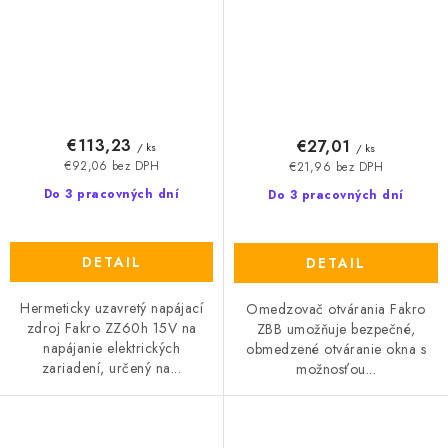
€113,23
€27,01
/ ks
/ ks
€92,06 bez DPH
€21,96 bez DPH
Do 3 pracovných dní
Do 3 pracovných dní
DETAIL
DETAIL
Hermeticky uzavretý napájací
Omedzovač otvárania Fakro
zdroj Fakro ZZ60h 15V na
ZBB umožňuje bezpečné,
napájanie elektrických
obmedzené otváranie okna s
zariadení, určený na...
možnosťou...