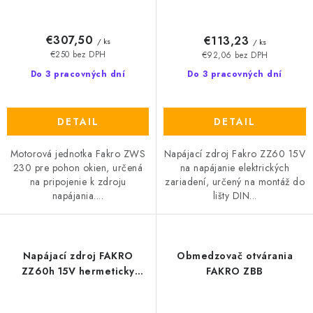
€307,50
€113,23
/ ks
/ ks
€250 bez DPH
€92,06 bez DPH
Do 3 pracovných dní
Do 3 pracovných dní
DETAIL
DETAIL
Motorová jednotka Fakro ZWS
Napájací zdroj Fakro ZZ60 15V
230 pre pohon okien, určená
na napájanie elektrických
na pripojenie k zdroju
zariadení, určený na montáž do
napájania....
lišty DIN...
Napájací zdroj FAKRO
Obmedzovač otvárania
ZZ60h 15V hermeticky
FAKRO ZBB
uzatvorený