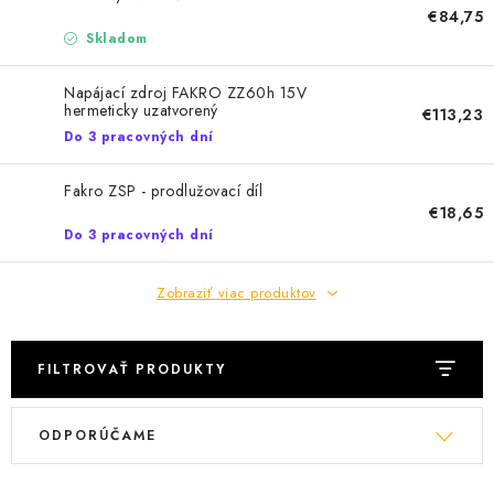
€84,75
Podmínky ochrany osobních údajů
Obchodní podmínky
Skladom
Mapa webu Milpe.sk
Napájací zdroj FAKRO ZZ60h 15V
hermeticky uzatvorený
€113,23
Do 3 pracovných dní
Fakro ZSP - prodlužovací díl
€18,65
Do 3 pracovných dní
Zobraziť viac produktov
FILTROVAŤ PRODUKTY
V
R
ODPORÚČAME
ý
a
p
d