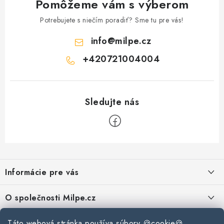
Pomôžeme vám s výberom
p
Potrebujete s niečím poradiť? Sme tu pre vás!
i
s
info
@
milpe.cz
u
+420721004004
Z
á
Informácie pre vás
p
ä
Reklamace a vrácení zboží
O společnosti Milpe.cz
t
Zásady používania súborov cookie
i
Často sa nás pýtate
Kontakty
Táto webová stránka používa súbory 🍪cookie🍪.