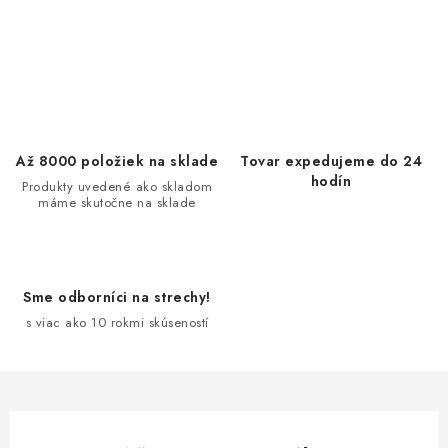
O
v
l
á
d
Až 8000 položiek na sklade
Tovar expedujeme do 24
a
hodín
Produkty uvedené ako skladom
máme skutočne na sklade
c
i
e
p
Sme odborníci na strechy!
r
s viac ako 10 rokmi skúseností
v
k
y
v
ý