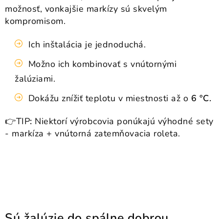
možnosť, vonkajšie markízy sú skvelým
kompromisom.
Ich inštalácia je jednoduchá.
Možno ich kombinovať s vnútornými
žalúziami.
Dokážu znížiť teplotu v miestnosti až o
6 °C.
👉TIP
:
Niektorí výrobcovia ponúkajú výhodné sety
- markíza + vnútorná zatemňovacia roleta.
Sú žalúzie do spálne dobrou