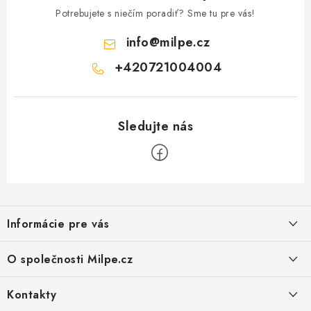
Potrebujete s niečím poradiť? Sme tu pre vás!
info
@
milpe.cz
+420721004004
Z
á
Informácie pre vás
p
ä
Reklamace a vrácení zboží
O společnosti Milpe.cz
t
Zásady používania súborov cookie
i
Často sa nás pýtate
Kontakty
e
Podmínky ochrany osobních údajů