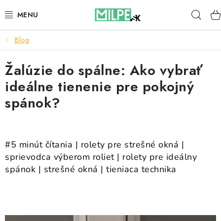
Prejsť
Hľad
na
obsah
Blog
STREŠNÉ OKNÁ
Žalúzie do spálne: Ako vybrať
PODKROVNÉ SCHODY
ideálne tienenie pre pokojný
DOM A ZÁHRADA
spánok?
STAVBA
#5 minút čítania | rolety pre strešné okná |
BLOG
sprievodca výberom roliet | rolety pre ideálny
spánok | strešné okná | tieniaca technika
KONTAKTY
Reklamace a vrácení zboží
Zásady používania súborov cookie
Podmínky ochrany osobních údajů
Obchodní podmínky