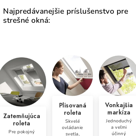
Najpredávanejšie príslušenstvo pre
strešné okná:
Vonkajšia
Plisovaná
markíza
roleta
Zatemňujúca
Jednoduchý
Skvelé
roleta
a veľmi
ovládanie
Pre pokojný
účinný
svetla,