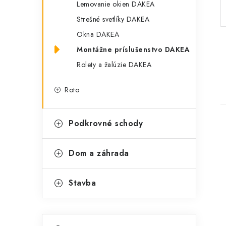
Lemovanie okien DAKEA
p
r
Strešné svetlíky DAKEA
a
i
Okna DAKEA
e
n
Montážne príslušenstvo DAKEA
e
Rolety a žalúzie DAKEA
l
Roto
Podkrovné schody
Dom a záhrada
i
Stavba