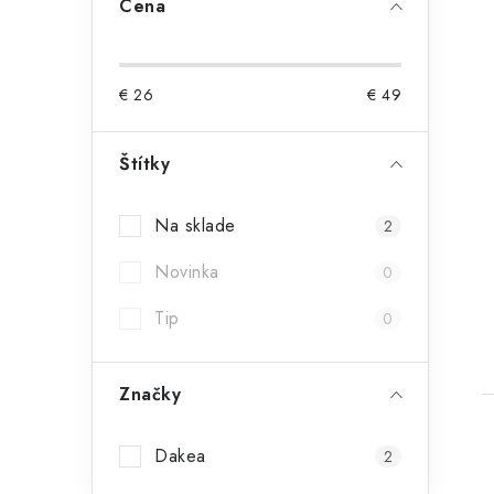
Cena
€
26
€
49
Štítky
Na sklade
2
t
Novinka
0
Tip
0
Značky
Dakea
2