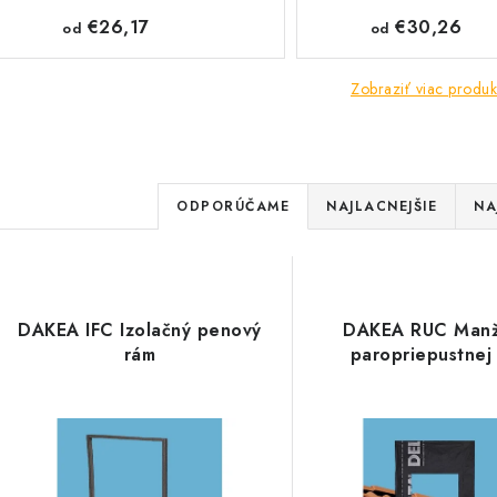
€26,17
€30,26
od
od
Zobraziť viac produk
R
ODPORÚČAME
NAJLACNEJŠIE
NA
a
V
d
ý
e
DAKEA IFC Izolačný penový
DAKEA RUC Manž
p
rám
paropriepustnej 
n
i
s
e
p