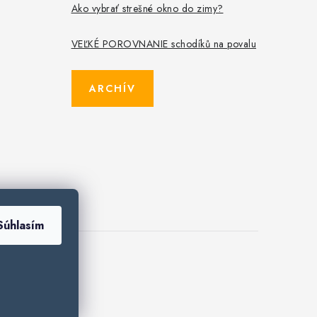
Ako vybrať strešné okno do zimy?
VEĽKÉ POROVNANIE schodíků na povalu
ARCHÍV
Súhlasím
es