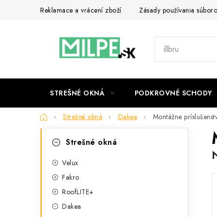
Prejsť
Reklamace a vrácení zboží
Zásady používania súbor
na
obsah
STREŠNÉ OKNÁ
PODKROVNÉ SCHODY
Domov
Strešné okná
Dakea
Montážne príslušens
B
K
Preskočiť
Strešné okná
kategórie
a
o
t
Velux
č
Fakro
e
n
RoofLITE+
g
ý
Dakea
ó