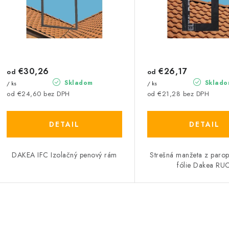
p
r
r
o
o
d
d
u
€30,26
€26,17
u
od
od
Skladom
Sklado
/ ks
/ ks
k
k
od €24,60 bez DPH
od €21,28 bez DPH
t
DETAIL
DETAIL
o
o
v
v
DAKEA IFC Izolačný penový rám
Strešná manžeta z parop
fólie Dakea RUC
O