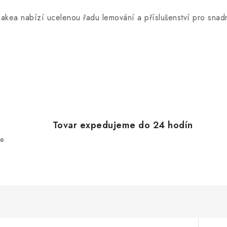
v
akea nabízí ucelenou řadu lemování a příslušenství pro snad
á
d
a
c
e
Tovar expedujeme do 24 hodín
e
p
v
k
y