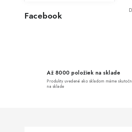
D
Facebook
l
i
Až 8000 položiek na sklade
Produkty uvedené ako skladom máme skutočn
na sklade
r