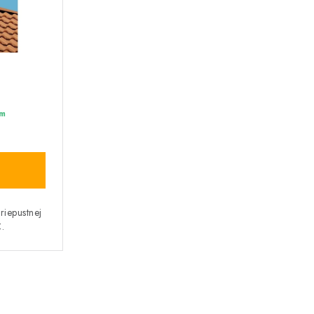
m
riepustnej
.