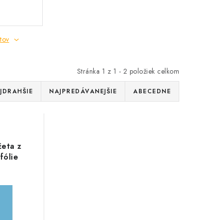
tov
Stránka
1
z
1
-
2
položiek celkom
JDRAHŠIE
NAJPREDÁVANEJŠIE
ABECEDNE
eta z
fólie