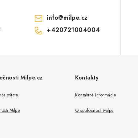
v
ý
info
@
milpe.cz
p
+420721004004
!
s
u
ečnosti Milpe.cz
Kontakty
nás pýtate
Kontaktné informácie
osti Milpe
O spoločnosti Milpe