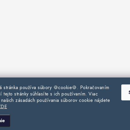
 stránka používa súbory 🍪cookie🍪. Pokračovaním
í tejto stránky súhlasíte s ich používaním. Viac
o našich zásadách používania súborov cookie nájdete
DE
opyright 2026
www.milpe.sk
. Všetky práva vyhradené.
Upraviť nastavenie cooki
Vytvoril Shoptet
ie