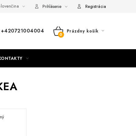
lovenčina
nky
Mapa webu Milpe.sk
Prihlásenie
Registrácia
+420721004004
Prázdny košík
NÁKUPNÝ
KOŠÍK
KONTAKTY
AKEA
ný