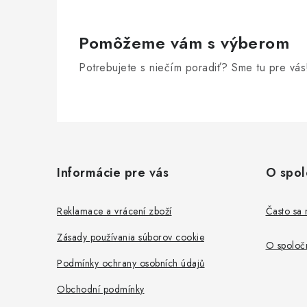
Pomôžeme vám s výberom
i
Potrebujete s niečím poradiť? Sme tu pre vás
Z
á
Informácie pre vás
O spol
p
ä
Reklamace a vrácení zboží
Často sa 
t
Zásady používania súborov cookie
O spoločn
i
Podmínky ochrany osobních údajů
e
Obchodní podmínky