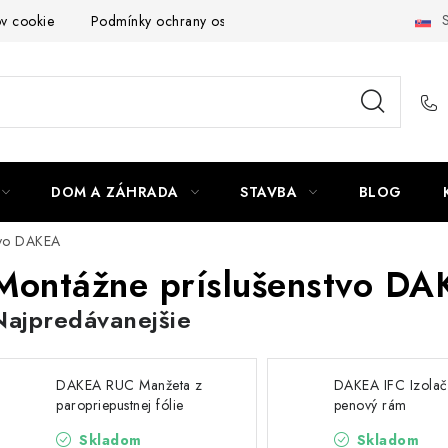
S
ov cookie
Podmínky ochrany osobních údajů
Obchodní podmí
DOM A ZÁHRADA
STAVBA
BLOG
tvo DAKEA
Montážne príslušenstvo D
Najpredávanejšie
DAKEA RUC Manžeta z
DAKEA IFC Izolač
paropriepustnej fólie
penový rám
Skladom
Skladom