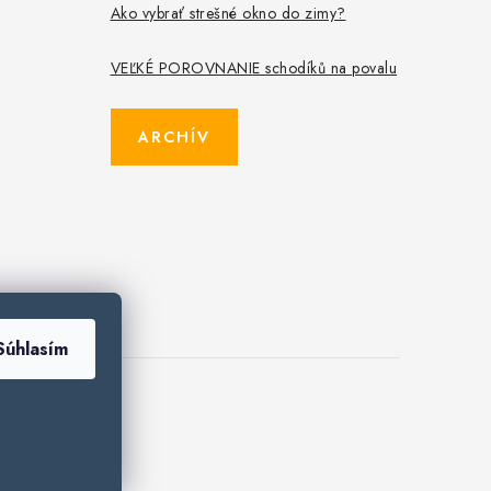
Ako vybrať strešné okno do zimy?
VEĽKÉ POROVNANIE schodíků na povalu
ARCHÍV
Súhlasím
es