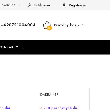
lovenčina
nky
Mapa webu Milpe.sk
Prihlásenie
Registrácia
+420721004004
Prázdny košík
NÁKUPNÝ
KOŠÍK
KONTAKTY
DAKEA KTF
ch dní
5 - 10 pracovných dní