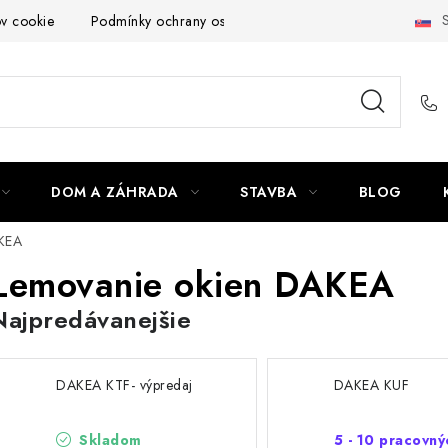
S
ov cookie
Podmínky ochrany osobních údajů
Obchodní podmí
DOM A ZÁHRADA
STAVBA
BLOG
KEA
Lemovanie okien DAKEA
Najpredávanejšie
DAKEA KTF- výpredaj
DAKEA KUF
Skladom
5 - 10 pracovný