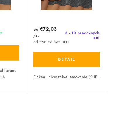
€72,03
od
m
5 - 10 pracovných
/ ks
dní
od €58,56 bez DPH
DETAIL
ofilovanú
F).
Dakea univerzálne lemovanie (KUF).