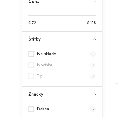
Cena
€
72
€
118
Štítky
t
Na sklade
1
Novinka
0
Tip
0
Značky
Dakea
3