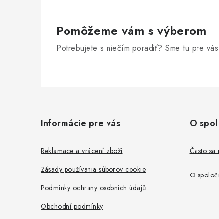
i
Pomôžeme vám s výberom
Potrebujete s niečím poradiť? Sme tu pre vás
Z
á
Informácie pre vás
O spol
p
ä
Reklamace a vrácení zboží
Často sa 
t
Zásady používania súborov cookie
O spoločn
i
Podmínky ochrany osobních údajů
e
Obchodní podmínky