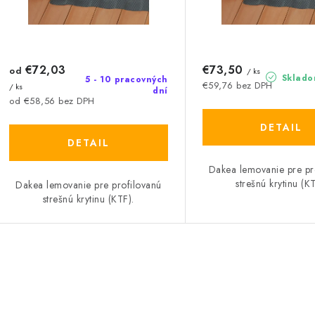
o
o
d
d
u
€72,03
€73,50
u
od
/ ks
Sklado
5 - 10 pracovných
€59,76 bez DPH
/ ks
k
dní
k
od €58,56 bez DPH
t
DETAIL
DETAIL
o
o
Dakea lemovanie pre pr
v
v
strešnú krytinu (KT
Dakea lemovanie pre profilovanú
strešnú krytinu (KTF).
O
v