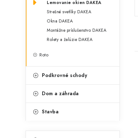
Lemovanie okien DAKEA
p
r
Strešné svetlíky DAKEA
a
i
Okna DAKEA
e
n
Montážne príslušenstvo DAKEA
e
Rolety a žalúzie DAKEA
l
Roto
Podkrovné schody
Dom a záhrada
i
Stavba