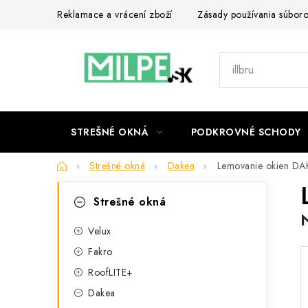
Prejsť
Reklamace a vrácení zboží
Zásady používania súbor
na
obsah
STREŠNÉ OKNÁ
PODKROVNÉ SCHODY
Domov
Strešné okná
Dakea
Lemovanie okien DA
B
K
Preskočiť
Strešné okná
kategórie
a
o
t
Velux
č
Fakro
e
n
RoofLITE+
g
ý
Dakea
ó