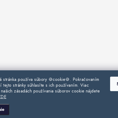
 stránka používa súbory 🍪cookie🍪. Pokračovaním
í tejto stránky súhlasíte s ich používaním. Viac
o našich zásadách používania súborov cookie nájdete
DE
opyright 2026
www.milpe.sk
. Všetky práva vyhradené.
Upraviť nastavenie cooki
Vytvoril Shoptet
ie