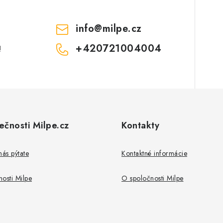
p
info
@
milpe.cz
s
+420721004004
!
u
ečnosti Milpe.cz
Kontakty
nás pýtate
Kontaktné informácie
osti Milpe
O spoločnosti Milpe