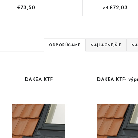
€73,50
€72,03
od
R
ODPORÚČAME
NAJLACNEJŠIE
NA
a
V
d
ý
e
DAKEA KTF
DAKEA KTF- výp
p
n
i
s
e
p
p
r
r