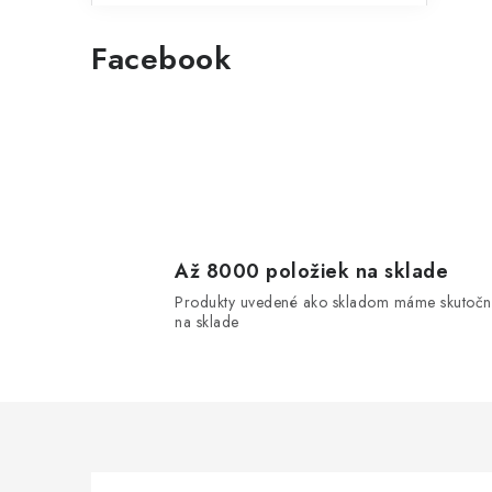
l
Facebook
i
Až 8000 položiek na sklade
r
Produkty uvedené ako skladom máme skutočn
na sklade