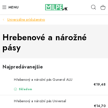
Prejsť
Hľad
na
obsah
Univerzálne príslušenstvo
STREŠNÉ OKNÁ
PODKROVNÉ SCHODY
Hrebenové a nárožné
pásy
DOM A ZÁHRADA
STAVBA
Najpredávanejšie
BLOG
Hřebenový a nárožní pás Gunerol ALU
KONTAKTY
€19,48
Skladom
Reklamace a vrácení zboží
Hřebenový a nárožní pás Universal
Zásady používania súborov cookie
€14,70