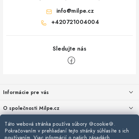
i
s
info
@
milpe.cz
u
+420721004004
Z
á
Informácie pre vás
p
ä
Reklamace a vrácení zboží
O společnosti Milpe.cz
t
Zásady používania súborov cookie
i
Často sa nás pýtate
Kontakty
Táto webová stránka používa súbory 🍪cookie🍪.
e
Podmínky ochrany osobních údajů
Pokračovaním v prehliadaní tejto stránky súhlasíte s ich
O spoločnosti Milpe
Kontaktné informácie
používaním. Viac informácií o našich zásadách