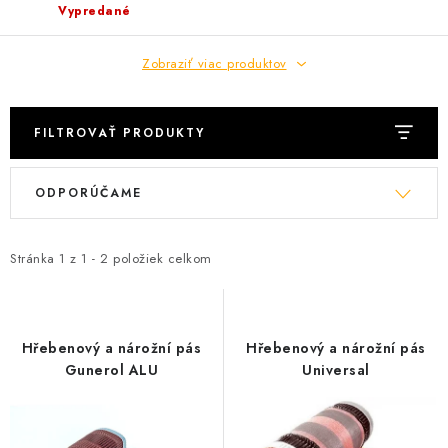
Vypredané
Podmínky ochrany osobních údajů
Obchodní podmínky
Mapa webu Milpe.sk
Zobraziť viac produktov
FILTROVAŤ PRODUKTY
V
R
ODPORÚČAME
ý
a
p
d
i
e
Stránka
1
z
1
-
2
položiek celkom
s
n
p
i
r
e
Hřebenový a nárožní pás
Hřebenový a nárožní pás
o
p
Gunerol ALU
Universal
d
r
u
o