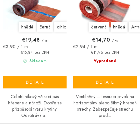
k
d
t
u
o
k
hnědá
černá
cihlově červená
červená
hnědá
Antr
v
t
o
€19,48
€14,70
/ ks
/ ks
v
Jednotková
Jednotková
€3,90 / 1 m
€2,94 / 1 m
cena:
cena:
€15,84 bez DPH
€11,95 bez DPH
Skladom
Vypredané
DETAIL
DETAIL
Celohliníkový větrací pás
Ventilačný – tesniaci prvok na
hřebene a nároží. Dobře se
horizontálny alebo šikmý hrebeň
přizpůsobí tvaru krytiny.
strechy. Zabezpečuje strechu
Odvětrává a...
pred...