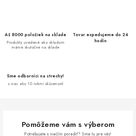
O
v
l
á
d
Až 8000 položiek na sklade
Tovar expedujeme do 24
a
hodín
Produkty uvedené ako skladom
máme skutočne na sklade
c
i
e
p
Sme odborníci na strechy!
r
s viac ako 10 rokmi skúseností
v
k
y
v
ý
Pomôžeme vám s výberom
p
Potrebujete s niečím poradiť? Sme tu pre vás!