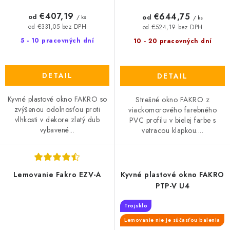
€407,19
€644,75
od
od
/ ks
/ ks
od €331,05 bez DPH
od €524,19 bez DPH
5 - 10 pracovných dní
10 - 20 pracovných dní
DETAIL
DETAIL
Kyvné plastové okno FAKRO so
Strešné okno FAKRO z
zvýšenou odolnosťou proti
viackomorového farebného
vlhkosti v dekore zlatý dub
PVC profilu v bielej farbe s
vybavené...
vetracou klapkou....
Lemovanie Fakro EZV-A
Kyvné plastové okno FAKRO
PTP-V U4
Trojsklo
Lemovanie nie je súčasťou balenia