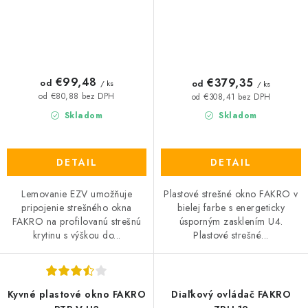
€99,48
€379,35
od
od
/ ks
/ ks
od €80,88 bez DPH
od €308,41 bez DPH
Skladom
Skladom
DETAIL
DETAIL
Lemovanie EZV umožňuje
Plastové strešné okno FAKRO v
pripojenie strešného okna
bielej farbe s energeticky
FAKRO na profilovanú strešnú
úsporným zasklením U4.
krytinu s výškou do...
Plastové strešné...
Kyvné plastové okno FAKRO
Diaľkový ovládač FAKRO