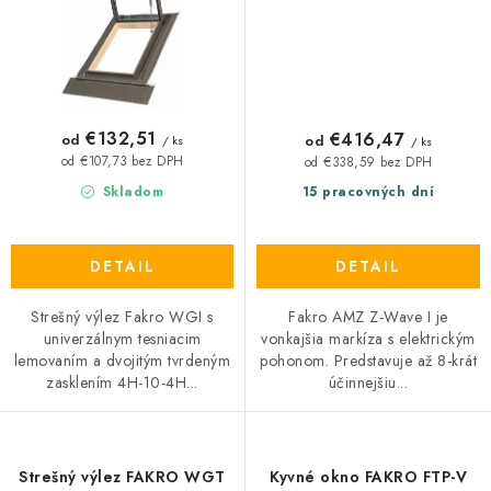
€132,51
€416,47
od
od
/ ks
/ ks
od €107,73 bez DPH
od €338,59 bez DPH
Skladom
15 pracovných dní
DETAIL
DETAIL
Strešný výlez Fakro WGI s
Fakro AMZ Z-Wave I je
univerzálnym tesniacim
vonkajšia markíza s elektrickým
lemovaním a dvojitým tvrdeným
pohonom. Predstavuje až 8-krát
zasklením 4H-10-4H...
účinnejšiu...
Strešný výlez FAKRO WGT
Kyvné okno FAKRO FTP-V