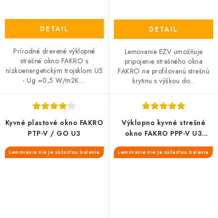
DETAIL
DETAIL
Prírodné drevené výklopné
Lemovanie EZV umožňuje
strešné okno FAKRO s
pripojenie strešného okna
nízkoenergetickým trojsklom U5
FAKRO na profilovanú strešnú
- Ug =0,5 W/m2K....
krytinu s výškou do...
Kyvné plastové okno FAKRO
Výklopno kyvné strešné
PTP-V / GO U3
okno FAKRO PPP-V U3
preSelect MAX
Lemovanie nie je súčasťou balenia
Lemovanie nie je súčasťou balenia