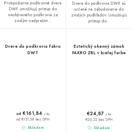
Protipožiarne podkrovné dvere
Dvere do podkrovia DWK sú
DWF umožňujú prístup do
určené na zabudovanie do
neobývaného podkrovia za
zvislých podhľadov. Umožňujú
zvislým nadpražím...
prístup do...
Dvere do podkrovia Fakro
Estetický okenný zámok
DWT
FAKRO ZBL v bielej farbe
€161,84
€24,87
od
/ ks
/ ks
od €131,58 bez DPH
€20,22 bez DPH
Skladom
Skladom