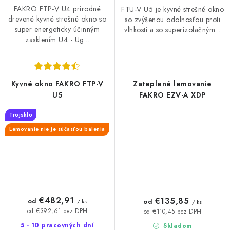
FAKRO FTP-V U4 prírodné
FTU-V U5 je kyvné strešné okno
drevené kyvné strešné okno so
so zvýšenou odolnosťou proti
super energeticky účinným
vlhkosti a so superizolačným...
zasklením U4 - Ug...
Kyvné okno FAKRO FTP-V
Zateplené lemovanie
U5
FAKRO EZV-A XDP
Trojsklo
Lemovanie nie je súčasťou balenia
€482,91
€135,85
od
od
/ ks
/ ks
od €392,61 bez DPH
od €110,45 bez DPH
5 - 10 pracovných dní
Skladom