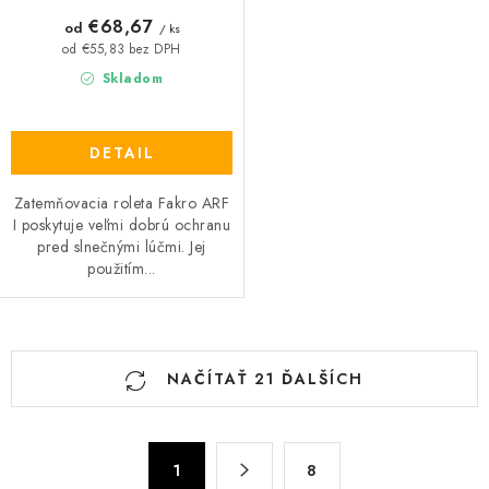
€68,67
od
/ ks
od €55,83 bez DPH
Skladom
DETAIL
Zatemňovacia roleta Fakro ARF
I poskytuje veľmi dobrú ochranu
pred slnečnými lúčmi. Jej
použitím...
O
NAČÍTAŤ 21 ĎALŠÍCH
v
l
á
S
d
1
8
t