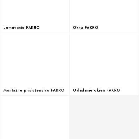
Podmínky ochrany osobních údajů
Obchodní podmínky
Mapa webu Milpe.sk
Lemovanie FAKRO
Okna FAKRO
Montážne príslušenstvo FAKRO
Ovládanie okien FAKRO