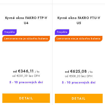
Kyvné okno FAKRO FTP-V
Kyvné okno FAKRO FTU-V
U4
U5
Trojsklo
Trojsklo
Lemovanie nie je súčasťou balenia
Lemovanie nie je súčasťou balenia
€346,11
€625,08
od
od
/ ks
/ ks
od €281,39 bez DPH
od €508,20 bez DPH
5 - 10 pracovných dní
5 - 10 pracovných dní
DETAIL
DETAIL