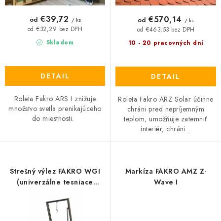
v
t
o
€39,72
€570,14
od
od
/ ks
/ ks
v
od €32,29 bez DPH
od €463,53 bez DPH
Skladom
10 - 20 pracovných dní
DETAIL
DETAIL
Roleta Fakro ARS I znižuje
Roleta Fakro ARZ Solar účinne
množstvo svetla prenikajúceho
chráni pred nepríjemným
do miestnosti.
teplom, umožňuje zatemniť
interiér, chráni...
Strešný výlez FAKRO WGI
Markíza FAKRO AMZ Z-
(univerzálne tesniace
Wave I
lemovanie)