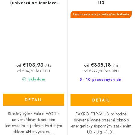
(univerzálne tesniace
U3
lemovanie)
Lemovanie nie je súčasťou balenia
€103,93
€335,18
od
od
/ ks
/ ks
od €84,50 bez DPH
od €272,50 bez DPH
Skladom
5 - 10 pracovných dní
DETAIL
DETAIL
Strešný výlez Fakro WGT s
FAKRO FTP-V U3 prírodné
univerzálnym tesniacim
drevené kyvné strešné okno s
lemovaním a jedným tvrdeným
energeticky úsporným zasklením
sklom 4H s vysokou...
U3 - Ug =1,0...