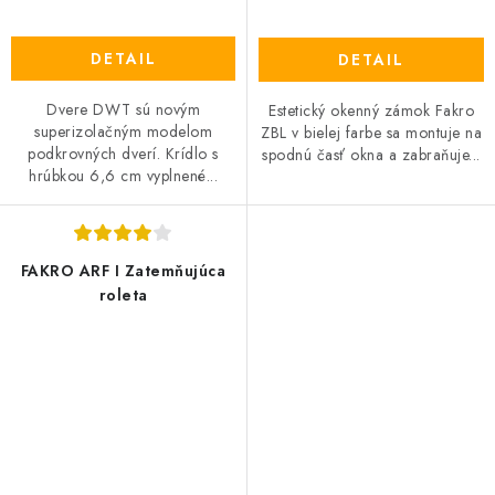
DETAIL
DETAIL
Dvere DWT sú novým
Estetický okenný zámok Fakro
superizolačným modelom
ZBL v bielej farbe sa montuje na
podkrovných dverí. Krídlo s
spodnú časť okna a zabraňuje...
hrúbkou 6,6 cm vyplnené...
FAKRO ARF I Zatemňujúca
roleta