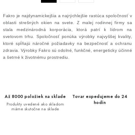
a
r
c
á
Fakro je najdynamickejšia a najrýchlejšie rastúca spoločnosť v
n
i
oblasti strešných okien na svete. Z malej rodinnej firmy sa
k
e
stala medzinárodná korporácia, ktorá patrí k lídrom na
o
p
svetovom trhu. Spoločnosť ponúka výrobky najvyššej kvality,
v
r
ktoré spĺňajú náročné požiadavky na bezpečnosť a ochranu
a
v
zdravia. Výrobky Fakro sú odolné, funkčné, energeticky účinné
n
k
a šetrné k životnému prostrediu.
i
y
e
v
ý
p
Až 8000 položiek na sklade
Tovar expedujeme do 24
i
hodín
Produkty uvedené ako skladom
s
máme skutočne na sklade
u