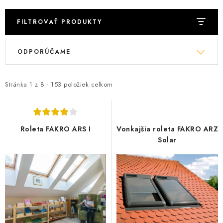
FILTROVAŤ PRODUKTY
V
R
ODPORÚČAME
ý
a
p
d
i
e
Stránka
1
z
8
-
153
položiek celkom
s
n
p
i
r
e
Roleta FAKRO ARS I
Vonkajšia roleta FAKRO ARZ
o
p
Solar
d
r
u
o
k
d
t
u
o
k