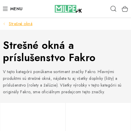
Prejsť
Hľad
na
obsah
Strešné okná
STREŠNÉ OKNÁ
PODKROVNÉ SCHODY
Strešné okná a
príslušenstvo Fakro
DOM A ZÁHRADA
STAVBA
V tejto kategórii ponúkame sortiment značky Fakro. Hlavnými
produktmi sú strešné okná, nájdete tu aj všetky doplnky (lišty) a
príslušenstvo (rolety a žalúzie). Všetky výrobky v tejto kategórii sú
BLOG
originály Fakro, sme oficiálnym predajcom tejto značky.
KONTAKTY
Reklamace a vrácení zboží
Zásady používania súborov cookie