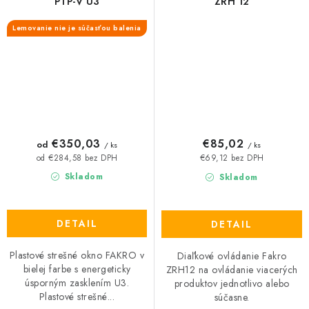
PTP-V U3
ZRH 12
Lemovanie nie je súčasťou balenia
€350,03
€85,02
od
/ ks
/ ks
od €284,58 bez DPH
€69,12 bez DPH
Skladom
Skladom
DETAIL
DETAIL
Plastové strešné okno FAKRO v
Diaľkové ovládanie Fakro
bielej farbe s energeticky
ZRH12 na ovládanie viacerých
úsporným zasklením U3.
produktov jednotlivo alebo
Plastové strešné...
súčasne.