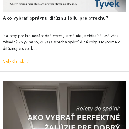
v
Ako vybrať správnu difúznu fóliu pre strechu?
Na prvý pohľad nenápadná vrstva, ktorá nie je viditeľná. Má však
zásadný vplyv na to, či vaša strecha vydrží dlhé roky. Hovoríme o
difúznej vrstve, kt...
Celý článok