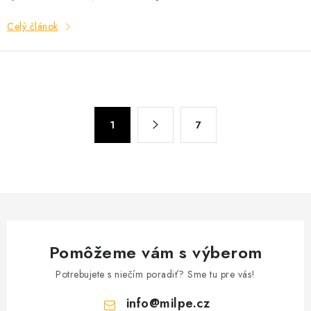
Celý článok
O
S
1
7
t
v
r
l
á
á
n
d
k
a
o
c
v
i
a
Pomôžeme vám s výberom
e
n
p
Potrebujete s niečím poradiť? Sme tu pre vás!
i
r
e
info
@
milpe.cz