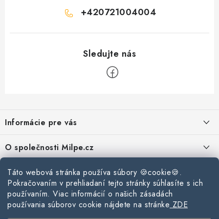
v
+420721004004
k
y
v
ý
p
i
s
Z
u
á
Informácie pre vás
p
ä
Reklamace a vrácení zboží
O společnosti Milpe.cz
t
Zásady používania súborov cookie
i
Často sa nás pýtate
Táto webová stránka používa súbory 🍪cookie🍪.
Kontakty
e
Podmínky ochrany osobních údajů
Pokračovaním v prehliadaní tejto stránky súhlasíte s ich
O spoločnosti Milpe
Kontaktné informácie
používaním. Viac informácií o našich zásadách
Stavebný blog
Obchodní podmínky
používania súborov cookie nájdete na stránke
ZDE
Mapa webu Milpe.sk
O spoločnosti Milpe
Ako vybrať správnu difúznu fóliu pre strechu?