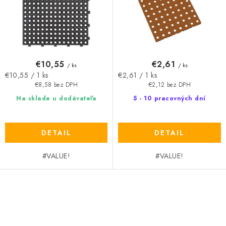
k
d
t
u
o
k
v
t
o
€10,55
€2,61
/ ks
/ ks
v
Jednotková
Jednotková
€10,55 / 1 ks
€2,61 / 1 ks
cena:
cena:
€8,58 bez DPH
€2,12 bez DPH
Na sklade u dodávateľa
5 - 10 pracovných dní
DETAIL
DETAIL
#VALUE!
#VALUE!
O
v