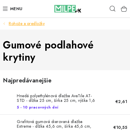
Prejsť
Hľad
na
obsah
Rohože a predložky
STREŠNÉ OKNÁ
PODKROVNÉ SCHODY
Gumové podlahové
krytiny
DOM A ZÁHRADA
STAVBA
Najpredávanejšie
BLOG
Hnedá polyethylénová dlažba AvaTile AT-
KONTAKTY
STD - dĺžka 25 cm, šírka 25 cm, výška 1,6
€2,61
cm
5 - 10 pracovných dní
Reklamace a vrácení zboží
Grafitová gumová dierovaná dlažba
Zásady používania súborov cookie
Extreme - dĺžka 45,6 cm, šírka 45,6 cm,
€10,55