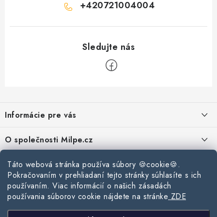
+420721004004
Z
á
Informácie pre vás
p
ä
Reklamace a vrácení zboží
O společnosti Milpe.cz
t
Zásady používania súborov cookie
i
Často sa nás pýtate
Kontakty
Táto webová stránka používa súbory 🍪cookie🍪.
e
Podmínky ochrany osobních údajů
Pokračovaním v prehliadaní tejto stránky súhlasíte s ich
O spoločnosti Milpe
Kontaktné informácie
používaním. Viac informácií o našich zásadách
Stavebný blog
Obchodní podmínky
používania súborov cookie nájdete na stránke
ZDE
Mapa webu Milpe.sk
O spoločnosti Milpe
Ako vybrať správnu difúznu fóliu pre strechu?
Prijímame online platby