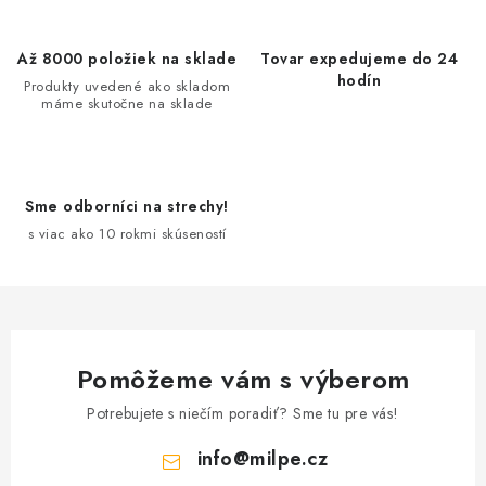
l
á
d
Až 8000 položiek na sklade
Tovar expedujeme do 24
a
hodín
Produkty uvedené ako skladom
máme skutočne na sklade
c
i
e
p
Sme odborníci na strechy!
r
s viac ako 10 rokmi skúseností
v
k
y
v
ý
Pomôžeme vám s výberom
p
Potrebujete s niečím poradiť? Sme tu pre vás!
i
s
info
@
milpe.cz
u