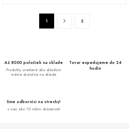
v
l
á
S
d
1
2
t
a
r
c
á
n
i
k
e
o
p
Až 8000 položiek na sklade
Tovar expedujeme do 24
v
r
hodín
Produkty uvedené ako skladom
a
v
máme skutočne na sklade
n
k
i
y
e
v
Sme odborníci na strechy!
ý
s viac ako 10 rokmi skúseností
p
i
s