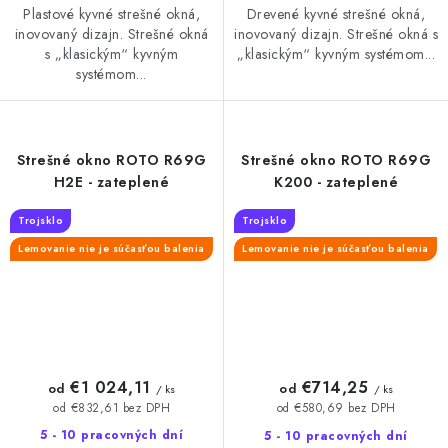
Plastové kyvné strešné okná,
Drevené kyvné strešné okná,
inovovaný dizajn. Strešné okná
inovovaný dizajn. Strešné okná s
s „klasickým“ kyvným
„klasickým“ kyvným systémom...
systémom...
Strešné okno ROTO R69G
Strešné okno ROTO R69G
H2E - zateplené
K200 - zateplené
Trojsklo
Trojsklo
Lemovanie nie je súčasťou balenia
Lemovanie nie je súčasťou balenia
€1 024,11
€714,25
od
od
/ ks
/ ks
od €832,61 bez DPH
od €580,69 bez DPH
5 - 10 pracovných dní
5 - 10 pracovných dní