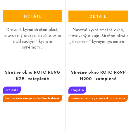
DETAIL
DETAIL
Drevené kyvné strešné okná,
Plastové kyvné strešné okná,
inovovaný dizajn. Strešné okná
inovovaný dizajn. Strešné okná s
s „klasickým“ kyvným
„klasickým“ kyvným systémom...
systémom...
Strešné okno ROTO R69G
Strešné okno ROTO R69P
K2E - zateplené
H200 - zateplené
Trojsklo
Trojsklo
Lemovanie nie je súčasťou balenia
Lemovanie nie je súčasťou balenia