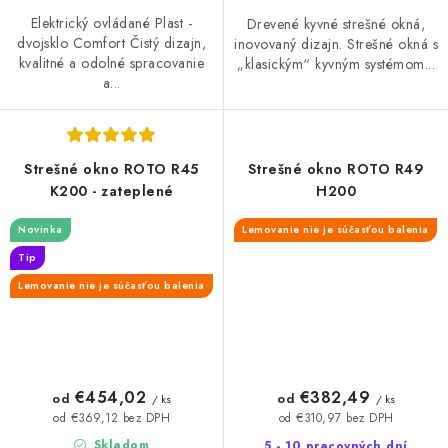
Elektrický ovládané Plast -
Drevené kyvné strešné okná,
dvojsklo Comfort Čistý dizajn,
inovovaný dizajn. Strešné okná s
kvalitné a odolné spracovanie
„klasickým“ kyvným systémom...
a...
Strešné okno ROTO R45
Strešné okno ROTO R49
K200 - zateplené
H200
Novinka
Lemovanie nie je súčasťou balenia
Tip
Lemovanie nie je súčasťou balenia
€454,02
€382,49
od
od
/ ks
/ ks
od €369,12 bez DPH
od €310,97 bez DPH
Skladom
5 - 10 pracovných dní