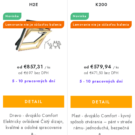
H2E
K200
Novinka
Novinka
Lemovanie nie je súčasťou balenia
Lemovanie nie je súčasťou balenia
€857,31
€579,94
od
od
/ ks
/ ks
od €697 bez DPH
od €471,50 bez DPH
5 - 10 pracovných dní
5 - 10 pracovných dní
DETAIL
DETAIL
Drevo - dvojsklo Comfort
Plast - dvojsklo Comfort - kyvný
Elektricky ovládané Čistý dizajn,
spôsob otvárania – pánt v strede
kvalitné a odolné spracovanie
rámu- jednoduchá, bezpečná
a...
a...