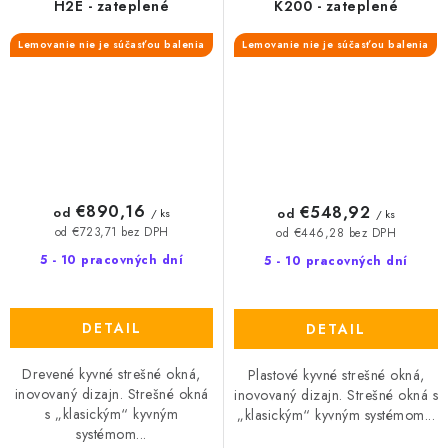
H2E - zateplené
K200 - zateplené
Lemovanie nie je súčasťou balenia
Lemovanie nie je súčasťou balenia
€890,16
€548,92
od
od
/ ks
/ ks
od €723,71 bez DPH
od €446,28 bez DPH
5 - 10 pracovných dní
5 - 10 pracovných dní
DETAIL
DETAIL
Drevené kyvné strešné okná,
Plastové kyvné strešné okná,
inovovaný dizajn. Strešné okná
inovovaný dizajn. Strešné okná s
s „klasickým“ kyvným
„klasickým“ kyvným systémom...
systémom...