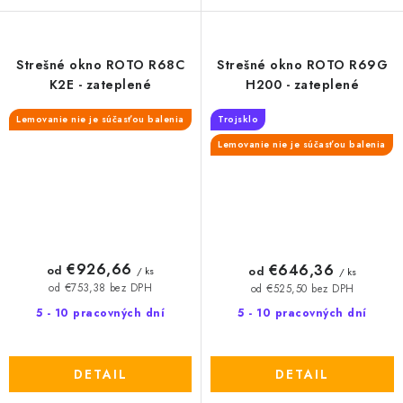
Strešné okno ROTO R68C
Strešné okno ROTO R69G
K2E - zateplené
H200 - zateplené
Lemovanie nie je súčasťou balenia
Trojsklo
Lemovanie nie je súčasťou balenia
€926,66
€646,36
od
od
/ ks
/ ks
od €753,38 bez DPH
od €525,50 bez DPH
5 - 10 pracovných dní
5 - 10 pracovných dní
DETAIL
DETAIL