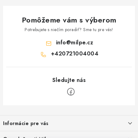
u
Pomôžeme vám s výberom
Potrebujete s niečím poradiť? Sme tu pre vás!
info
@
milpe.cz
+420721004004
Z
á
Informácie pre vás
p
ä
Reklamace a vrácení zboží