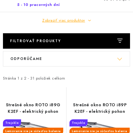
5 - 10 pracovných dní
Zobraziť viac produktov
FILTROVAŤ PRODUKTY
V
R
ODPORÚČAME
ý
a
p
d
i
e
Stránka
1
z
2
-
31
položiek celkom
s
n
p
i
r
e
Strešné okno ROTO i89G
Strešné okno ROTO i89P
o
p
K2EF - elektrický pohon
K2EF - elektrický pohon
d
r
Trojsklo
Trojsklo
u
o
Lemovanie nie je súčasťou balenia
Lemovanie nie je súčasťou balenia