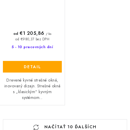
€1 205,86
od
/ ks
od €980,37 bez DPH
5 - 10 pracovných dní
DETAIL
Drevené kyvné strešné okná,
inovovaný dizajn. Strešné okná
s „klasickým“ kyvným
systémom...
O
NAČÍTAŤ 10 ĎALŠÍCH