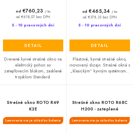
€760,23
€465,34
od
od
/ ks
/ ks
od €618,07 bez DPH
od €378,33 bez DPH
5 - 10 pracovných dní
5 - 10 pracovných dní
DETAIL
DETAIL
Drevené kyvné strešné okno na
Plastové, kyvné strešné okno,
elektrický pohon so
inovovaný dizajn. Strešné okná s
zatepľovacím blokom, zasklené
„klasickým“ kyvným systémom...
trojsklom Standard.
Strešné okno ROTO R49
Strešné okno ROTO R68C
K2E
H200 - zateplené
Lemovanie nie je súčasťou balenia
Lemovanie nie je súčasťou balenia