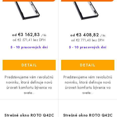
k
d
t
u
o
k
v
t
o
€3 162,83
€3 408,82
od
od
/ ks
/ ks
v
od €2 571,41 bez DPH
od €2 771,40 bez DPH
5 - 10 pracovných dní
5 - 10 pracovných dní
DETAIL
DETAIL
Predstavujeme vám revolučnú
Predstavujeme vám revolučnú
novinku, ktorá definuje novú
novinku, ktorá definuje novú
úroveň komfortu bývania vo
úroveň komfortu bývania vo
svete...
svete...
Strešné okno ROTO Q42C
Strešné okno ROTO Q42C