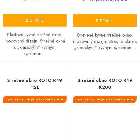
DETAIL
DETAIL
Plastové kyvné strešné okno,
Drevené kyvné strešné okno,
inovovaný dizajn. Strešné okná
inovovaný dizajn. Strešné okná s
s „klasickým“ kyvným
„klasickým“ kyvným systémom...
systémom...
Strešné okno ROTO R49
Strešné okno ROTO R49
H2E
K200
Lemovanie nie je súčasťou balenia
Lemovanie nie je súčasťou balenia