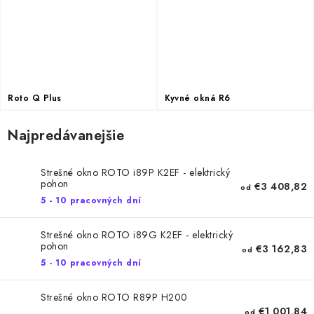
Podmínky ochrany osobních údajů
Obchodní podmínky
Mapa webu Milpe.sk
Roto Q Plus
Kyvné okná R6
Najpredávanejšie
Strešné okno ROTO i89P K2EF - elektrický
pohon
€3 408,82
od
5 - 10 pracovných dní
Strešné okno ROTO i89G K2EF - elektrický
pohon
€3 162,83
od
5 - 10 pracovných dní
Strešné okno ROTO R89P H200
€1 001,84
od