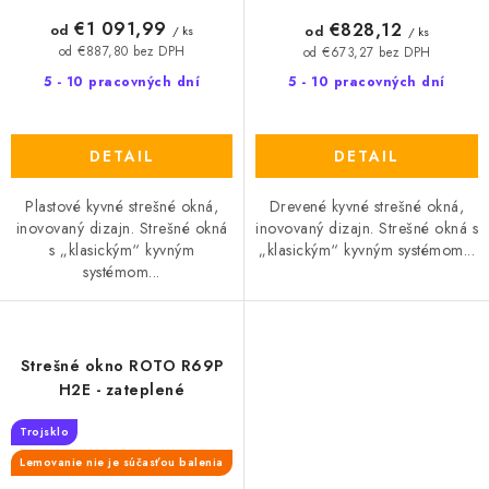
€1 091,99
€828,12
od
od
/ ks
/ ks
od €887,80 bez DPH
od €673,27 bez DPH
5 - 10 pracovných dní
5 - 10 pracovných dní
DETAIL
DETAIL
Plastové kyvné strešné okná,
Drevené kyvné strešné okná,
inovovaný dizajn. Strešné okná
inovovaný dizajn. Strešné okná s
s „klasickým“ kyvným
„klasickým“ kyvným systémom...
systémom...
Strešné okno ROTO R69P
H2E - zateplené
Trojsklo
Lemovanie nie je súčasťou balenia