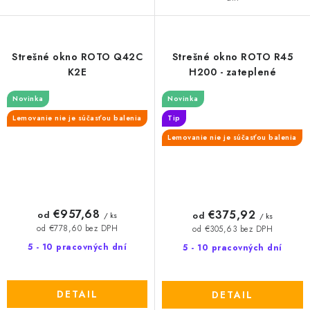
Strešné okno ROTO Q42C
Strešné okno ROTO R45
K2E
H200 - zateplené
Novinka
Novinka
Lemovanie nie je súčasťou balenia
Tip
Lemovanie nie je súčasťou balenia
€957,68
€375,92
od
od
/ ks
/ ks
od €778,60 bez DPH
od €305,63 bez DPH
5 - 10 pracovných dní
5 - 10 pracovných dní
DETAIL
DETAIL