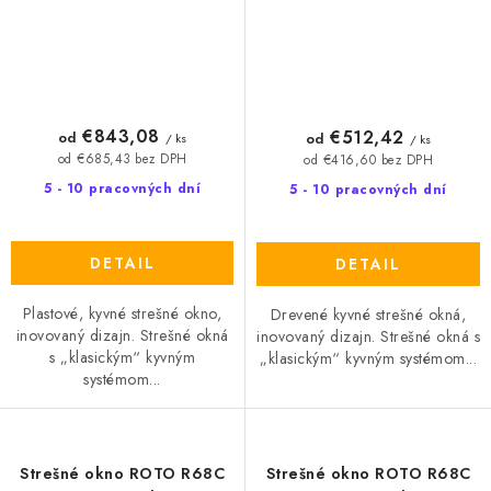
€843,08
€512,42
od
od
/ ks
/ ks
od €685,43 bez DPH
od €416,60 bez DPH
5 - 10 pracovných dní
5 - 10 pracovných dní
DETAIL
DETAIL
Plastové, kyvné strešné okno,
Drevené kyvné strešné okná,
inovovaný dizajn. Strešné okná
inovovaný dizajn. Strešné okná s
s „klasickým“ kyvným
„klasickým“ kyvným systémom...
systémom...
Strešné okno ROTO R68C
Strešné okno ROTO R68C