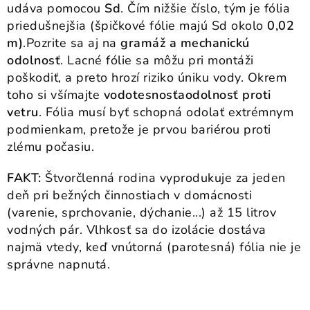
udáva pomocou
Sd
. Čím nižšie číslo, tým je fólia
priedušnejšia (špičkové fólie majú Sd okolo
0,02
m)
.
Pozrite sa aj na
gramáž a mechanickú
odolnosť
. Lacné fólie sa môžu pri montáži
poškodiť, a preto hrozí riziko úniku vody. Okrem
toho si všímajte
vodotesnosť
a
odolnosť proti
vetru
. Fólia musí byť schopná odolať extrémnym
podmienkam, pretože je prvou bariérou proti
zlému počasiu.
FAKT:
Štvorčlenná rodina vyprodukuje za jeden
deň pri bežných činnostiach v domácnosti
(varenie, sprchovanie, dýchanie...) až 15 litrov
vodných pár. Vlhkosť sa do izolácie dostáva
najmä vtedy, keď vnútorná (parotesná) fólia nie je
správne napnutá.