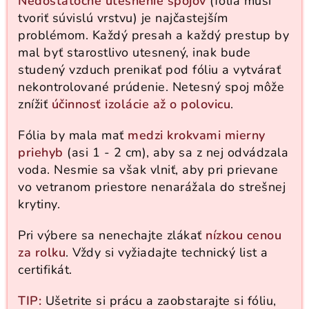
Nedostatočné utesnenie spojov
(fólia musí
tvoriť súvislú vrstvu) je najčastejším
problémom. Každý presah a každý prestup by
mal byť starostlivo utesnený, inak bude
studený vzduch prenikať pod fóliu a vytvárať
nekontrolované prúdenie. Netesný spoj môže
znížiť
účinnosť izolácie až o polovicu
.
Fólia by mala mať
medzi krokvami mierny
priehyb
(asi 1 - 2 cm), aby sa z nej odvádzala
voda. Nesmie sa však vlniť, aby pri prievane
vo vetranom priestore nenarážala do strešnej
krytiny.
Pri výbere sa nenechajte zlákať
nízkou cenou
za rolku
. Vždy si vyžiadajte technický list a
certifikát.
TIP:
Ušetrite si prácu a zaobstarajte si fóliu,