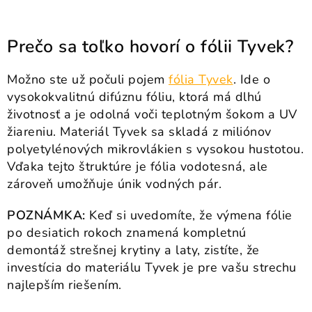
Prečo sa toľko hovorí o fólii Tyvek?
Možno ste už počuli pojem
fólia Tyvek
. Ide o
vysokokvalitnú difúznu fóliu, ktorá má dlhú
životnosť a je odolná voči teplotným šokom a UV
žiareniu. Materiál Tyvek sa skladá z miliónov
polyetylénových mikrovlákien s vysokou hustotou.
Vďaka tejto štruktúre je fólia vodotesná, ale
zároveň umožňuje únik vodných pár.
POZNÁMKA:
Keď si uvedomíte, že výmena fólie
po desiatich rokoch znamená kompletnú
demontáž strešnej krytiny a laty, zistíte, že
investícia do materiálu Tyvek je pre vašu strechu
najlepším riešením.