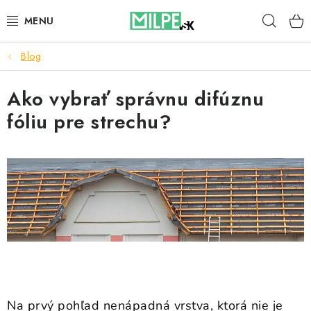
Prejsť
Hľad
na
obsah
Blog
STREŠNÉ OKNÁ
Ako vybrať správnu difúznu
PODKROVNÉ SCHODY
fóliu pre strechu?
DOM A ZÁHRADA
STAVBA
BLOG
KONTAKTY
Reklamace a vrácení zboží
Zásady používania súborov cookie
Na prvý pohľad nenápadná vrstva, ktorá nie je