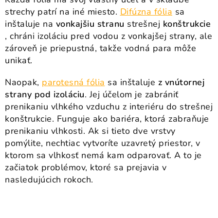
strechy patrí na iné miesto.
Difúzna fólia
sa
inštaluje na
vonkajšiu stranu
strešnej
konštrukcie
, chráni izoláciu pred vodou z vonkajšej strany, ale
zároveň je priepustná, takže vodná para môže
unikať.
Naopak,
parotesná fólia
sa inštaluje
z vnútornej
strany pod izoláciu
. Jej účelom je zabrániť
prenikaniu vlhkého vzduchu z interiéru do strešnej
konštrukcie. Funguje ako bariéra, ktorá zabraňuje
prenikaniu vlhkosti. Ak si tieto dve vrstvy
pomýlite, nechtiac vytvoríte uzavretý priestor, v
ktorom sa vlhkosť nemá kam odparovať. A to je
začiatok problémov, ktoré sa prejavia v
nasledujúcich rokoch.