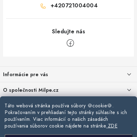
+420721004004
Z
á
Informácie pre vás
p
ä
Reklamace a vrácení zboží
O společnosti Milpe.cz
t
Zásady používania súborov cookie
i
Často sa nás pýtate
Táto webová stránka používa súbory 🍪cookie🍪.
Kontakty
e
Podmínky ochrany osobních údajů
Pokračovaním v prehliadaní tejto stránky súhlasíte s ich
O spoločnosti Milpe
Kontaktné informácie
používaním. Viac informácií o našich zásadách
Stavebný blog
Obchodní podmínky
používania súborov cookie nájdete na stránke
ZDE
Mapa webu Milpe.sk
O spoločnosti Milpe
Ako vybrať správnu difúznu fóliu pre strechu?
Prijímame online platby