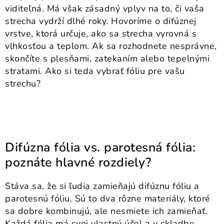
viditeľná. Má však zásadný vplyv na to, či vaša
Podmínky ochrany osobních údajů
Obchodní podmínky
strecha vydrží dlhé roky. Hovoríme o difúznej
Mapa webu Milpe.sk
vrstve, ktorá určuje, ako sa strecha vyrovná s
vlhkosťou a teplom. Ak sa rozhodnete nesprávne,
skončíte s plesňami, zatekaním alebo tepelnými
stratami. Ako si teda vybrať fóliu pre vašu
strechu?
Difúzna fólia vs. parotesná fólia:
poznáte hlavné rozdiely?
Stáva sa, že si ľudia zamieňajú difúznu fóliu a
parotesnú fóliu. Sú to dva rôzne materiály, ktoré
sa dobre kombinujú, ale nesmiete ich zamieňať.
Každá fólia má svoj vlastný účel a v skladbe