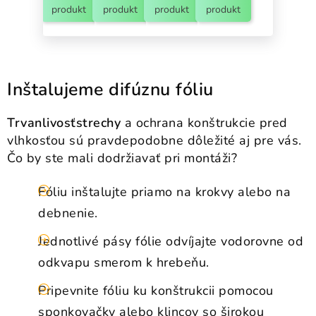
produkt
produkt
produkt
produkt
Inštalujeme difúznu fóliu
Trvanlivosť
strechy
a ochrana konštrukcie pred
vlhkosťou sú pravdepodobne dôležité aj pre vás.
Čo by ste mali dodržiavať pri montáži?
Fóliu inštalujte priamo na krokvy alebo na
debnenie.
Jednotlivé pásy fólie odvíjajte vodorovne od
odkvapu smerom k hrebeňu.
Pripevnite fóliu ku konštrukcii pomocou
sponkovačky alebo klincov so širokou