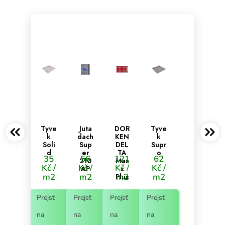
Tyve
Juta
DOR
Tyve
k
dach
KEN
k
Soli
Sup
DEL
Supr
d
er
TA
o
35
56
121
62
210
Max
Kč /
Kč /
Kč /
Kč /
AP
x
m2
m2
m2
m2
Plus
Prejsť
Prejsť
Prejsť
Prejsť
na
na
na
na