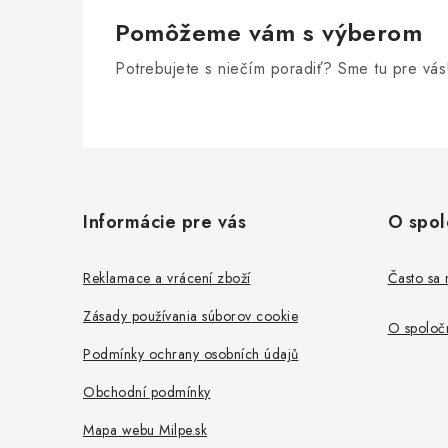
Pomôžeme vám s výberom
Potrebujete s niečím poradiť? Sme tu pre vás
i
Z
á
Informácie pre vás
O spol
p
ä
Reklamace a vrácení zboží
Často sa 
t
Zásady používania súborov cookie
O spoločn
i
Podmínky ochrany osobních údajů
e
Obchodní podmínky
Mapa webu Milpe.sk