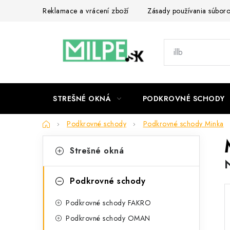
Prejsť
Reklamace a vrácení zboží
Zásady používania súbor
na
obsah
STREŠNÉ OKNÁ
PODKROVNÉ SCHODY
Domov
Podkrovné schody
Podkrovné schody Minka
B
K
Preskočiť
Strešné okná
kategórie
a
o
t
č
Podkrovné schody
e
n
Podkrovné schody FAKRO
g
ý
Podkrovné schody OMAN
ó