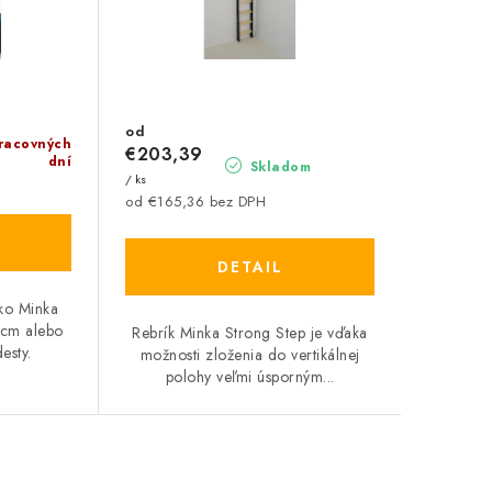
od
pracovných
€203,39
dní
Skladom
/ ks
od €165,36 bez DPH
DETAIL
sko Minka
 cm alebo
Rebrík Minka Strong Step je vďaka
esty.
možnosti zloženia do vertikálnej
polohy veľmi úsporným...