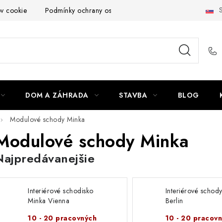
S
ov cookie
Podmínky ochrany osobních údajů
Obchodní podmí
DOM A ZÁHRADA
STAVBA
BLOG
Modulové schody Minka
Modulové schody Minka
Najpredávanejšie
Interiérové schodisko
Interiérové schod
Minka Vienna
Berlin
10 - 20 pracovných
10 - 20 pracov