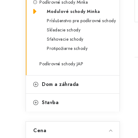
Podkrovné schody Minka
p
r
Modulové schody Minka
a
i
Príslušenstvo pre podkrovné schody
e
n
Skladacie schody
e
Sťahovacie schody
Protipožiarne schody
l
Podkrovné schody JAP
Dom a záhrada
i
Stavba
Cena