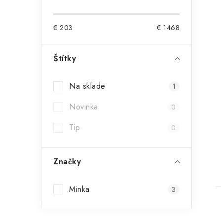
€
203
€
1468
Štítky
Na sklade
1
t
Novinka
0
Tip
0
Značky
Minka
3