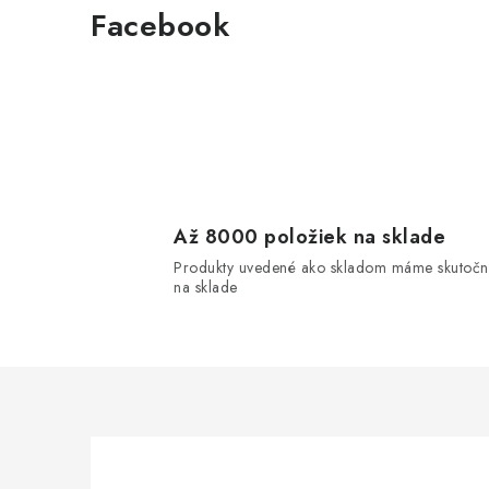
Facebook
l
Až 8000 položiek na sklade
i
Produkty uvedené ako skladom máme skutočn
na sklade
r