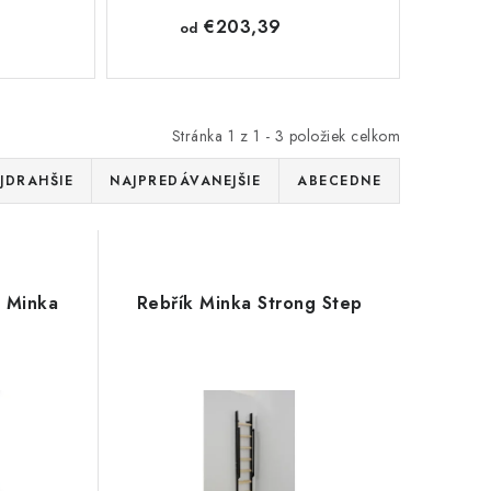
€203,39
od
Stránka
1
z
1
-
3
položiek celkom
JDRAHŠIE
NAJPREDÁVANEJŠIE
ABECEDNE
y Minka
Rebřík Minka Strong Step