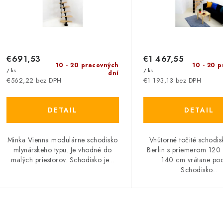
r
r
o
o
d
d
u
€691,53
€1 467,55
u
10 - 20 pracovných
10 - 20 
/ ks
/ ks
k
dní
k
€562,22 bez DPH
€1 193,13 bez DPH
t
DETAIL
DETAIL
o
o
v
v
Minka Vienna modulárne schodisko
Vnútorné točité schodi
mlynárskeho typu. Je vhodné do
Berlin s priemerom 120
malých priestorov. Schodisko je...
140 cm vrátane pod
Schodisko...