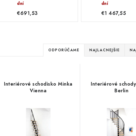
dní
dní
€691,53
€1 467,55
R
ODPORÚČAME
NAJLACNEJŠIE
NA
a
V
d
ý
e
Interiérové schodisko Minka
Interiérové schod
p
Vienna
Berlin
n
i
s
e
p
p