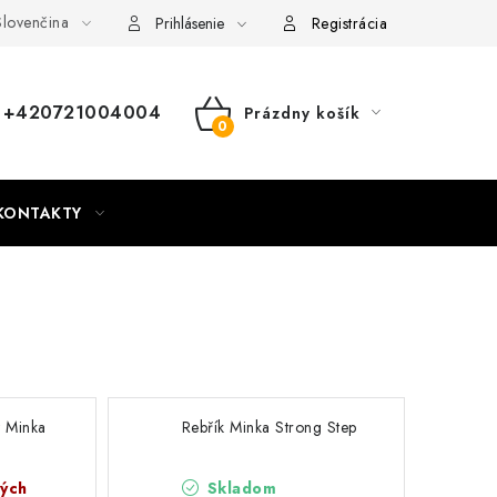
lovenčina
nky
Mapa webu Milpe.sk
Prihlásenie
Registrácia
+420721004004
Prázdny košík
NÁKUPNÝ
KOŠÍK
KONTAKTY
y Minka
Rebřík Minka Strong Step
ných
Skladom