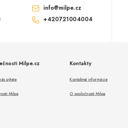
v
info
@
milpe.cz
ý
+420721004004
!
p
s
u
ečnosti Milpe.cz
Kontakty
nás pýtate
Kontaktné informácie
osti Milpe
O spoločnosti Milpe