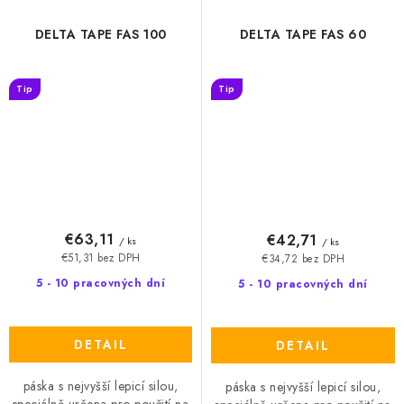
DELTA TAPE FAS 100
DELTA TAPE FAS 60
Tip
Tip
€63,11
€42,71
/ ks
/ ks
€51,31 bez DPH
€34,72 bez DPH
5 - 10 pracovných dní
5 - 10 pracovných dní
DETAIL
DETAIL
páska s nejvyšší lepicí silou,
páska s nejvyšší lepicí silou,
speciálně určena pro použití na