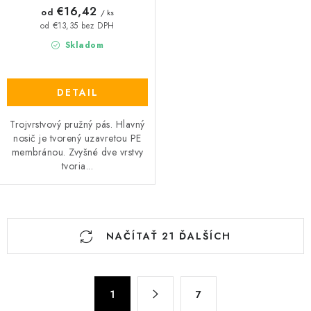
€16,42
od
/ ks
od €13,35 bez DPH
Skladom
DETAIL
Trojvrstvový pružný pás. Hlavný
nosič je tvorený uzavretou PE
membránou. Zvyšné dve vrstvy
tvoria...
O
NAČÍTAŤ 21 ĎALŠÍCH
v
l
á
S
d
1
7
t