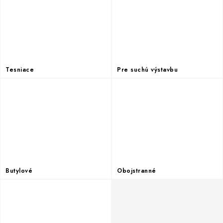
Podmínky ochrany osobních údajů
Obchodní podmínky
Mapa webu Milpe.sk
Tesniace
Pre suchú výstavbu
Butylové
Obojstranné