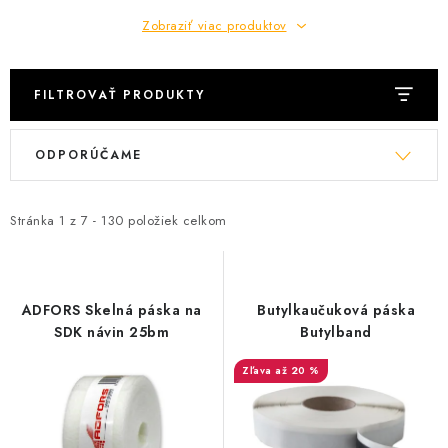
Zobraziť viac produktov
FILTROVAŤ PRODUKTY
V
R
ODPORÚČAME
ý
a
p
d
i
e
Stránka
1
z
7
-
130
položiek celkom
s
n
p
i
r
e
ADFORS Skelná páska na
Butylkaučuková páska
o
p
SDK návin 25bm
Butylband
d
r
až 20 %
u
o
k
d