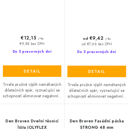
€12,15
€9,42
od
/ ks
/ ks
€9,88 bez DPH
od €7,66 bez DPH
Do 3 pracovných dní
Do 3 pracovných dní
DETAIL
DETAIL
Trvale pružná výplň namáhaných
Trvale pružná výplň namáhaných
dilatačních spár, vyznačující se
dilatačních spár, vyznačující se
schopností eliminovat negativní...
schopností eliminovat negativní...
Den Braven Dveřní těsnicí
Den Braven Fasádní páska
lišta JOLYFLEX
STRONG 48 mm