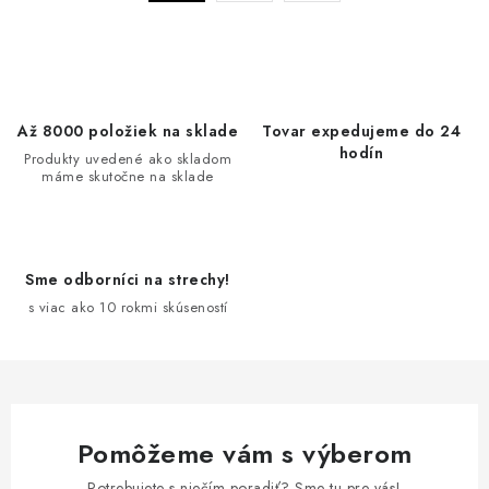
a
r
c
á
n
i
k
e
o
p
Až 8000 položiek na sklade
Tovar expedujeme do 24
v
r
hodín
Produkty uvedené ako skladom
a
v
máme skutočne na sklade
n
k
i
y
e
v
Sme odborníci na strechy!
ý
s viac ako 10 rokmi skúseností
p
i
s
u
Pomôžeme vám s výberom
Potrebujete s niečím poradiť? Sme tu pre vás!