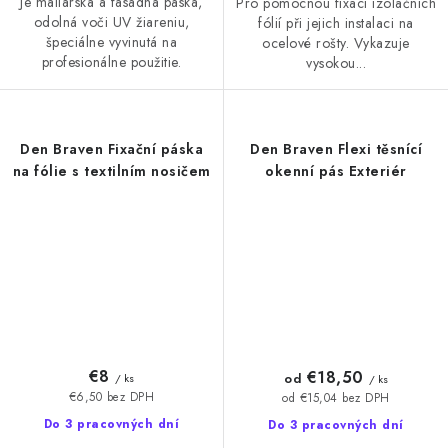
Je maliarska a fasádna páska,
Pro pomocnou fixaci izolačních
odolná voči UV žiareniu,
fólií při jejich instalaci na
špeciálne vyvinutá na
ocelové rošty. Vykazuje
profesionálne použitie.
vysokou...
Den Braven Fixační páska
Den Braven Flexi těsnící
na fólie s textilním nosičem
okenní pás Exteriér
€8
€18,50
od
/ ks
/ ks
€6,50 bez DPH
od €15,04 bez DPH
Do 3 pracovných dní
Do 3 pracovných dní