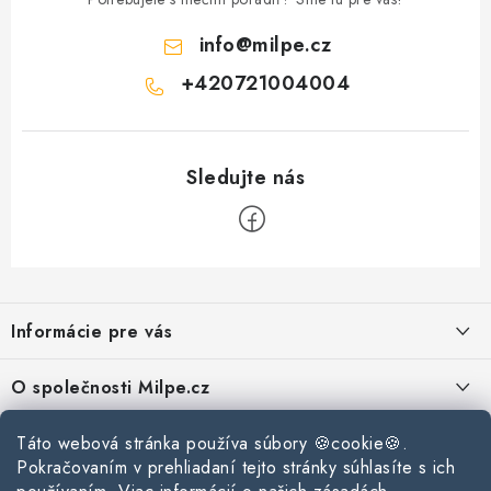
info
@
milpe.cz
+420721004004
Z
á
Informácie pre vás
p
ä
Reklamace a vrácení zboží
O společnosti Milpe.cz
t
Zásady používania súborov cookie
i
Často sa nás pýtate
Táto webová stránka používa súbory 🍪cookie🍪.
Kontakty
e
Podmínky ochrany osobních údajů
Pokračovaním v prehliadaní tejto stránky súhlasíte s ich
O spoločnosti Milpe
Kontaktné informácie