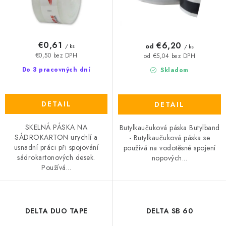
t
u
o
k
v
t
o
€0,61
€6,20
od
/ ks
/ ks
v
€0,50 bez DPH
od €5,04 bez DPH
Do 3 pracovných dní
Skladom
DETAIL
DETAIL
SKELNÁ PÁSKA NA
Butylkaučuková páska Butylband
SÁDROKARTON urychlí a
- Butylkaučuková páska se
usnadní práci při spojování
používá na vodotěsné spojení
sádrokartonových desek.
nopových...
Používá...
DELTA DUO TAPE
DELTA SB 60