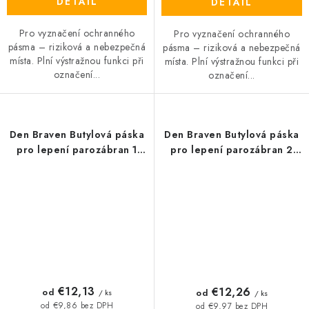
DETAIL
DETAIL
Pro vyznačení ochranného
Pro vyznačení ochranného
pásma – riziková a nebezpečná
pásma – riziková a nebezpečná
místa. Plní výstražnou funkci při
místa. Plní výstražnou funkci při
označení...
označení...
Den Braven Butylová páska
Den Braven Butylová páska
pro lepení parozábran 1
pro lepení parozábran 2
mm
mm
€12,13
€12,26
od
od
/ ks
/ ks
od €9,86 bez DPH
od €9,97 bez DPH