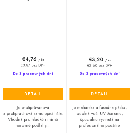
€4,76
€3,20
/ ks
/ ks
€3,87 bez DPH
€2,60 bez DPH
Do 3 pracovných dní
Do 3 pracovných dní
DETAIL
DETAIL
Je protiprůvanová
Je maliarska a fasádna páska,
a protiprachová samolepicí lišta.
odolná voči UV žiareniu,
Vhodná pro hladké i mírně
špeciálne vyvinutá na
nerovné podlahy....
profesionálne použitie.