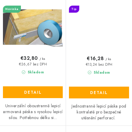
Novinka
Tip
€32,80
€16,28
/ ks
/ ks
€26,67 bez DPH
€13,24 bez DPH
Skladom
Skladom
DETAIL
DETAIL
Univerzální oboustranně lepicí
Jednostranně lepicí páska pod
armovaná páska s vysokou lepicí
kontralatě pro bezpečné
silou. Potřebnou délku si...
utěsnění perforací.