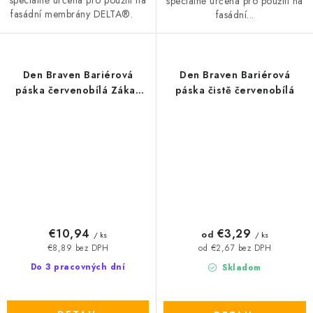
speciálně určena pro použití na
fasádní membrány DELTA®.
fasádní...
Den Braven Bariérová
Den Braven Bariérová
páska červenobílá Zákaz
páska čistě červenobílá
vstupu
€10,94
€3,29
od
/ ks
/ ks
€8,89 bez DPH
od €2,67 bez DPH
Do 3 pracovných dní
Skladom