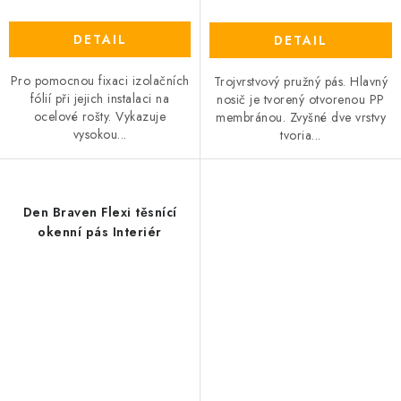
DETAIL
DETAIL
Pro pomocnou fixaci izolačních
Trojvrstvový pružný pás. Hlavný
fólií při jejich instalaci na
nosič je tvorený otvorenou PP
ocelové rošty. Vykazuje
membránou. Zvyšné dve vrstvy
vysokou...
tvoria...
Den Braven Flexi těsnící
okenní pás Interiér