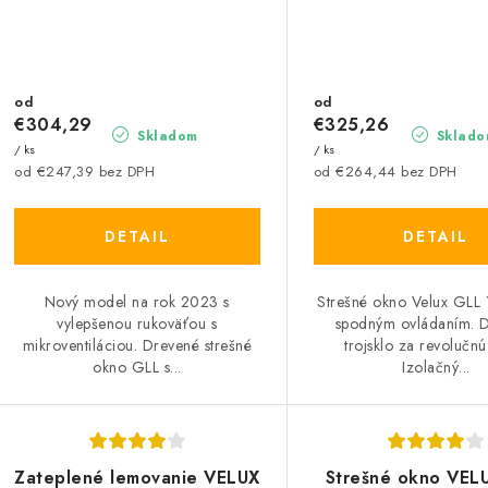
od
od
€304,29
€325,26
Skladom
Sklado
/ ks
/ ks
od €247,39 bez DPH
od €264,44 bez DPH
DETAIL
DETAIL
Nový model na rok 2023 s
Strešné okno Velux GLL
vylepšenou rukoväťou s
spodným ovládaním. 
mikroventiláciou. Drevené strešné
trojsklo za revolučnú
okno GLL s...
Izolačný...
Zateplené lemovanie VELUX
Strešné okno VEL