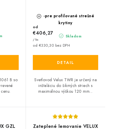
-pre profilované strešné
krytiny
od
€406,27
m
Skladom
/ ks
od €330,30 bez DPH
DETAIL
 1061 B so
Svetlovod Velux TWR je určený na
Drevené
inštaláciu do šikmých striech s
 cenu.
maximálnou výškou 120 mm...
UX GZL
Zateplené lemovanie VELUX