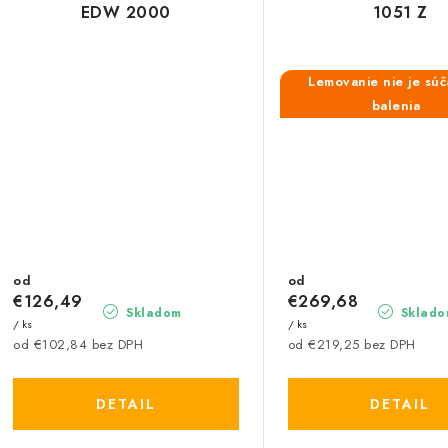
EDW 2000
1051 Z
Lemovanie nie je sú
balenia
od
od
€126,49
€269,68
Skladom
Sklado
/ ks
/ ks
od €102,84 bez DPH
od €219,25 bez DPH
DETAIL
DETAIL