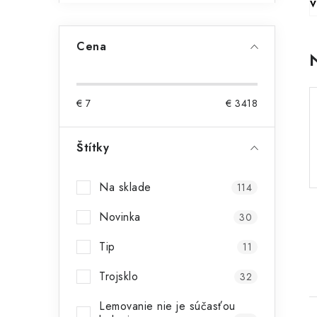
V
Cena
€
7
€
3418
Štítky
Na sklade
114
Novinka
30
Tip
11
Trojsklo
32
Lemovanie nie je súčasťou