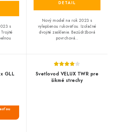
DETAIL
Nový model na rok 2023 s
vylepšenou rukoväťou. Izolačné
2023 s
dvojité zasklenie. Bezúdržbová
Trojité
povrchová...
pelnou
ux GLL
Svetlovod VELUX TWR pre
šikmé strechy
časťou