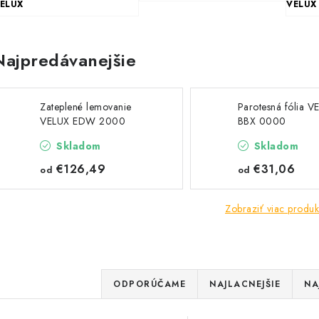
ELUX
VELUX
Najpredávanejšie
Zateplené lemovanie
Parotesná fólia V
VELUX EDW 2000
BBX 0000
Skladom
Skladom
€126,49
€31,06
od
od
Zobraziť viac produk
R
ODPORÚČAME
NAJLACNEJŠIE
NA
a