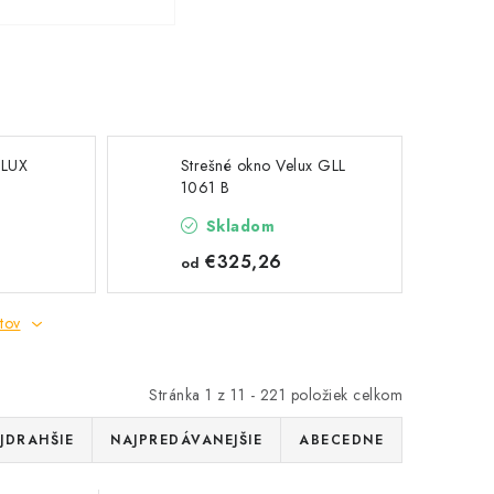
ELUX
Strešné okno Velux GLL
1061 B
Skladom
€325,26
od
tov
Stránka
1
z
11
-
221
položiek celkom
JDRAHŠIE
NAJPREDÁVANEJŠIE
ABECEDNE