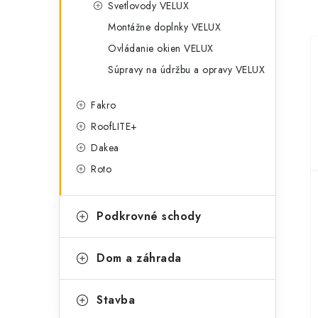
Svetlovody VELUX
p
r
Montážne doplnky VELUX
a
i
Ovládanie okien VELUX
e
n
Súpravy na údržbu a opravy VELUX
e
Fakro
l
RoofLITE+
Dakea
Roto
Podkrovné schody
Dom a záhrada
Stavba