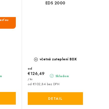
EDS 2000
časťou
včetně zateplení BDX
od
€126,49
m
Skladom
/ ks
od €102,84 bez DPH
DETAIL