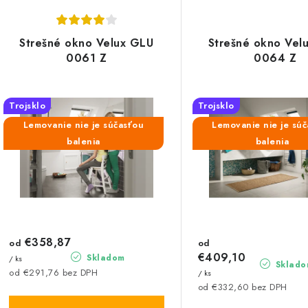
V
d
ý
e
Strešné okno Velux GLU
Strešné okno Vel
p
0061 Z
0064 Z
n
i
s
Trojsklo
Trojsklo
e
Lemovanie nie je súčasťou
Lemovanie nie je sú
p
p
balenia
balenia
r
r
o
o
d
d
u
€358,87
u
od
od
€409,10
Skladom
/ ks
k
Sklado
k
od €291,76 bez DPH
/ ks
od €332,60 bez DPH
t