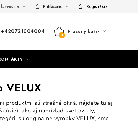
lovenčina
nky
Mapa webu Milpe.sk
Prihlásenie
Registrácia
+420721004004
Prázdny košík
NÁKUPNÝ
KOŠÍK
KONTAKTY
vo VELUX
i produktmi sú strešné okná, nájdete tu aj
alúzie), ako aj napríklad svetlovody,
kategórii sú originálne výrobky VELUX, sme