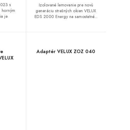
2023 s
Izolované lemovanie pre novú
a horným
generáciu strešných okien VELUX
ia je
EDS 2000 Energy na samostatné...
re
Adaptér VELUX ZOZ 040
 VELUX