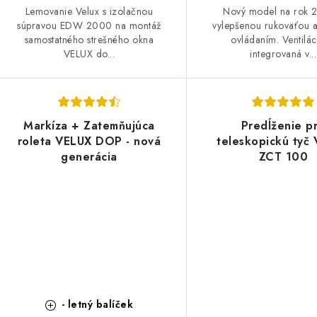
Lemovanie Velux s izolačnou
Nový model na rok 
súpravou EDW 2000 na montáž
vylepšenou rukoväťou 
samostatného strešného okna
ovládaním. Ventilác
VELUX do...
integrovaná v...
Markíza + Zatemňujúca
Predĺženie p
roleta VELUX DOP - nová
teleskopickú tyč
generácia
ZCT 100
- letný balíček