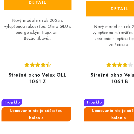
DETAIL
o
o
DETAIL
v
v
Nový model na rok 2023 s
vylepšenou rukoväťou. Okno GLU s
Nový model na rok 
energetickým trojsklom.
vylepšenou rukoväťou 
Bezúdržbové...
zasklenie s lepšou te
izoláciou a...
Strešné okno Velux GLL
Strešné okno Vel
1061 Z
1061 B
Trojsklo
Trojsklo
Lemovanie nie je súčasťou
Lemovanie nie je sú
balenia
balenia