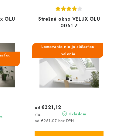
ux GLU
Strešné okno VELUX GLU
0051 Z
Lemovanie nie je súčasťou
balenia
časťou
€321,12
od
Skladom
/ ks
m
od €261,07 bez DPH