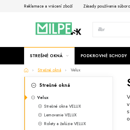
Prejsť
Reklamace a vrácení zboží
Zásady používania súbor
na
obsah
STREŠNÉ OKNÁ
PODKROVNÉ SCHODY
Domov
Strešné okná
Velux
B
K
Preskočiť
Strešné okná
kategórie
a
o
V
t
Velux
č
v
Strešné okna VELUX
e
s
n
Lemovanie VELUX
g
o
ý
Rolety a žalúzie VELUX
ó