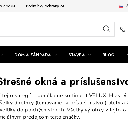
S
ov cookie
Podmínky ochrany osobních údajů
Obchodní podmí
DOM A ZÁHRADA
STAVBA
BLOG
Strešné okná a príslušenst
 tejto kategórii ponúkame sortiment VELUX. Hlavným
šetky doplnky (lemovanie) a príslušenstvo (rolety a ž
vetlíky do plochých striech. Všetky výrobky v tejto 
ficiálnym predajcom tejto značky.