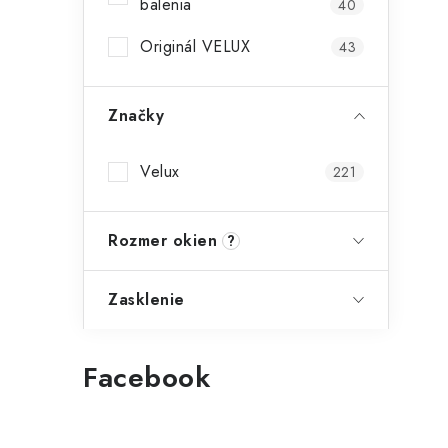
balenia
40
Originál VELUX
43
Značky
i
Velux
221
Rozmer okien
?
Zasklenie
Facebook
t