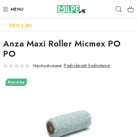
Prejsť
Hľad
na
obsah
Barvy a laky
STREŠNÉ OKNÁ
Anza Maxi Roller Micmex PO
PODKROVNÉ SCHODY
PO
DOM A ZÁHRADA
Podrobnosti hodnotenia
Neohodnotené
STAVBA
Novinka
BLOG
KONTAKTY
Reklamace a vrácení zboží
Zásady používania súborov cookie