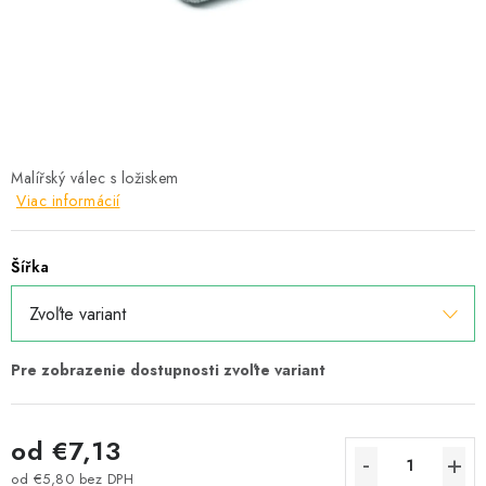
Podmínky ochrany osobních údajů
Obchodní podmínky
Mapa webu Milpe.sk
Malířský válec s ložiskem
Viac informácií
Šířka
od
€7,13
od
€5,80
bez DPH