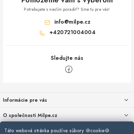
Potrebujete s niečím poradiť? Sme tu pre vás!
info
@
milpe.cz
+420721004004
Z
á
Informácie pre vás
p
ä
Reklamace a vrácení zboží
O společnosti Milpe.cz
t
Zásady používania súborov cookie
i
Často sa nás pýtate
Táto webová stránka používa súbory 🍪cookie🍪.
Kontakty