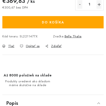
€369,83
/ ks
€300,67 bez DPH
Jednotková cena:
DO KOŠÍKA
Kód tovaru:
SL2211477X
Značka:
Bella Thalia
Tlač
Opýtať sa
Zdieľať
Až 8000 položiek na sklade
Produkty uvedené ako skladom
máme skutočne na sklade
Popis