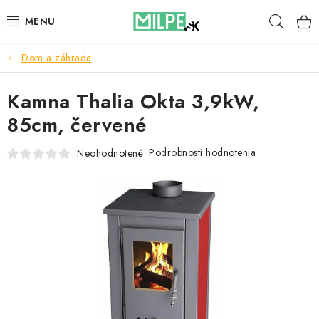
Prejsť
Hľad
na
obsah
Dom a záhrada
STREŠNÉ OKNÁ
Kamna Thalia Okta 3,9kW,
PODKROVNÉ SCHODY
85cm, červené
DOM A ZÁHRADA
Podrobnosti hodnotenia
Neohodnotené
STAVBA
BLOG
KONTAKTY
Reklamace a vrácení zboží
Zásady používania súborov cookie