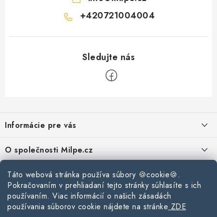
+420721004004
Z
á
Informácie pre vás
p
ä
Reklamace a vrácení zboží
O společnosti Milpe.cz
t
Zásady používania súborov cookie
i
Často sa nás pýtate
Kontakty
Táto webová stránka používa súbory 🍪cookie🍪.
e
Podmínky ochrany osobních údajů
Pokračovaním v prehliadaní tejto stránky súhlasíte s ich
O spoločnosti Milpe
Kontaktné informácie
používaním. Viac informácií o našich zásadách
Stavebný blog
Obchodní podmínky
používania súborov cookie nájdete na stránke
ZDE