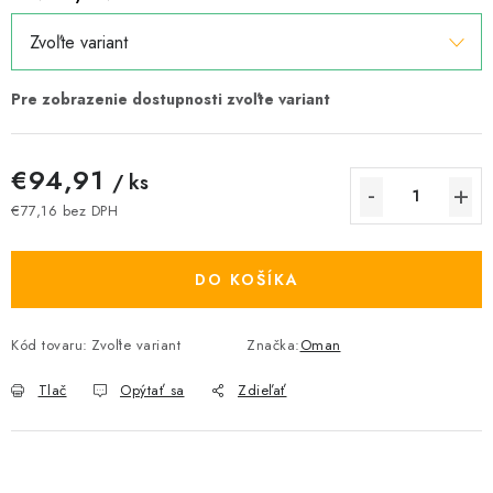
€94,91
/ ks
€77,16 bez DPH
Jednotková cena:
DO KOŠÍKA
Kód tovaru:
Zvoľte variant
Značka:
Oman
Tlač
Opýtať sa
Zdieľať