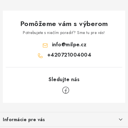
Pomôžeme vám s výberom
Potrebujete s niečím poradiť? Sme tu pre vás!
info
@
milpe.cz
+420721004004
Z
á
Informácie pre vás
p