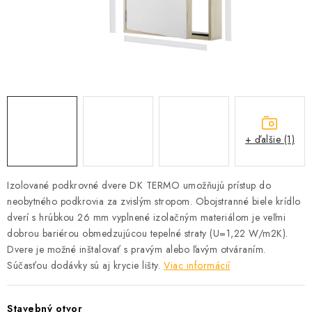
Podmínky ochrany osobních údajů
Obchodní podmínky
Mapa webu Milpe.sk
+ ďalšie (1)
Izolované podkrovné dvere DK TERMO umožňujú prístup do
neobytného podkrovia za zvislým stropom. Obojstranné biele krídlo
dverí s hrúbkou 26 mm vyplnené izolačným materiálom je veľmi
dobrou bariérou obmedzujúcou tepelné straty (U=1,22 W/m2K).
Dvere je možné inštalovať s pravým alebo ľavým otváraním.
Súčasťou dodávky sú aj krycie lišty.
Viac informácií
Stavebný otvor