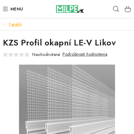
Prejsť
Hľad
na
obsah
Fasády
STREŠNÉ OKNÁ
KZS Profil okapní LE-V Likov
PODKROVNÉ SCHODY
Podrobnosti hodnotenia
Neohodnotené
DOM A ZÁHRADA
STAVBA
BLOG
KONTAKTY
Reklamace a vrácení zboží
Zásady používania súborov cookie