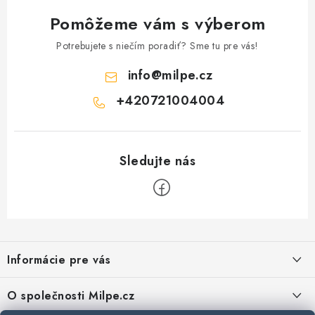
Pomôžeme vám s výberom
Potrebujete s niečím poradiť? Sme tu pre vás!
info
@
milpe.cz
+420721004004
Z
á
Informácie pre vás
p
ä
Reklamace a vrácení zboží
O společnosti Milpe.cz
t
Zásady používania súborov cookie