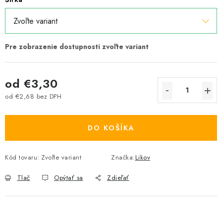
od
€3,30
od
€2,68
bez DPH
Jednotková cena:
DO KOŠÍKA
Kód tovaru:
Zvoľte variant
Značka:
Likov
Tlač
Opýtať sa
Zdieľať