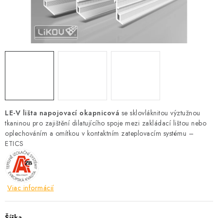
Podmínky ochrany osobních údajů
Obchodní podmínky
Mapa webu Milpe.sk
LE-V lišta napojovací okapnicová
se sklovláknitou výztužnou
tkaninou pro zajištění dilatujícího spoje mezi zakládací lištou nebo
oplechováním a omítkou v kontaktním zateplovacím systému –
ETICS
Viac informácií
Šířka