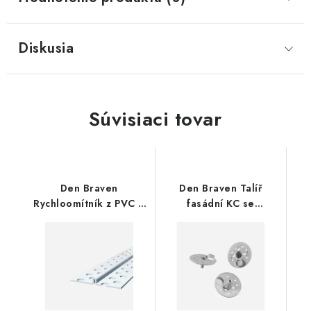
Diskusia
Súvisiaci tovar
Den Braven
Den Braven Talíř
Rychloomítník z PVC 3
fasádní KC se
m
záslepkou