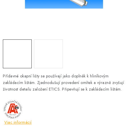
Podmínky ochrany osobních údajů
Obchodní podmínky
Mapa webu Milpe.sk
Přídavné okapní lišty se používají jako doplněk k hliníkovým
zakládacím lištám. Zjednodušují provedení omítek a výrazně zvyšují
životnost detailu založení ETICS. Připevňují se k zakládacím lištám.
Viac informácií