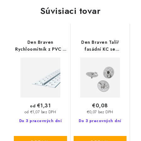
Súvisiaci tovar
Den Braven
Den Braven Talíř
Rychloomítník z PVC 3
fasádní KC se
m
záslepkou
€1,31
€0,08
od
€0,07 bez DPH
od €1,07 bez DPH
Do 3 pracovných dní
Do 3 pracovných dní