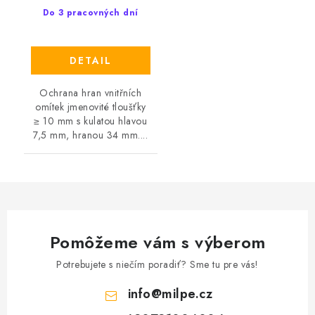
Do 3 pracovných dní
DETAIL
Ochrana hran vnitřních
omítek jmenovité tloušťky
≥ 10 mm s kulatou hlavou
7,5 mm, hranou 34 mm....
Pomôžeme vám s výberom
Potrebujete s niečím poradiť? Sme tu pre vás!
info
@
milpe.cz