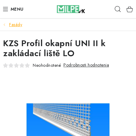
Prejsť
Hľad
na
obsah
Fasády
STREŠNÉ OKNÁ
KZS Profil okapní UNI II k
PODKROVNÉ SCHODY
zakládací liště LO
DOM A ZÁHRADA
Podrobnosti hodnotenia
Neohodnotené
STAVBA
BLOG
KONTAKTY
Reklamace a vrácení zboží
Zásady používania súborov cookie