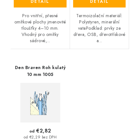
DETAIL
DETAIL
Pro vnitřní, přesné
Termoizolační materiál:
omítkové plochy jmenovité
Polystyren, minerální
tloušťky 4–10 mm.
vataPodklad: prvky ze
Vhodný pro omítky
dřeva, OSB, dřevotřískové
sádrové,...
a...
Den Braven Roh kulatý
10 mm 1005
€2,82
od
od €2,29 bez DPH