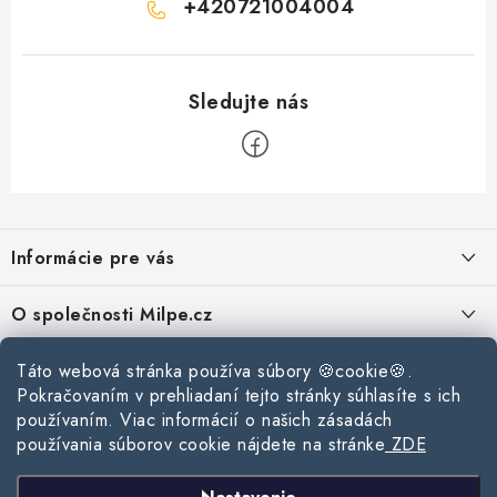
+420721004004
Z
á
Informácie pre vás
p
ä
Reklamace a vrácení zboží
O společnosti Milpe.cz
t
Zásady používania súborov cookie
i
Často sa nás pýtate
Kontakty
Táto webová stránka používa súbory 🍪cookie🍪.
e
Podmínky ochrany osobních údajů
Pokračovaním v prehliadaní tejto stránky súhlasíte s ich
O spoločnosti Milpe
Kontaktné informácie
používaním. Viac informácií o našich zásadách
Stavebný blog
Obchodní podmínky
používania súborov cookie nájdete na stránke
ZDE
Mapa webu Milpe.sk
O spoločnosti Milpe
Ako vybrať správnu difúznu fóliu pre strechu?
Prijímame online platby