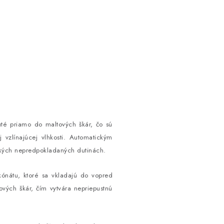
uté priamo do maltových škár, čo sú
j vzlínajúcej vlhkosti. Automatickým
veľkých nepredpokladaných dutinách.
ónátu, ktoré sa vkladajú do vopred
ových škár, čím vytvára nepriepustnú