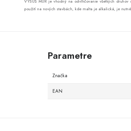
VYSUŠ MÚR je vhodný na odvlhčovanie všetkých druhov 
použití na nových stavbách, kde malta je alkalická, je nutn
Značka
EAN