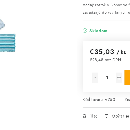
Vodný roztok silikónov vo
zavádzajú do vyvŕtaných o
Skladom
€35,03
/ ks
€28,48 bez DPH
Jednotková cena:
Kód tovaru:
VZ50
Zn
Tlač
Opýtať sa