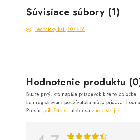
Súvisiace súbory (1)
Technický list (107 kB)
V
Hodnotenie produktu (0
ý
Buďte prvý, kto napíše príspevok k tejto položke.
p
Len registrovaní používatelia môžu pridávať hodno
i
Prosím
prihláste sa
alebo sa
zaregistrujte
.
s
h