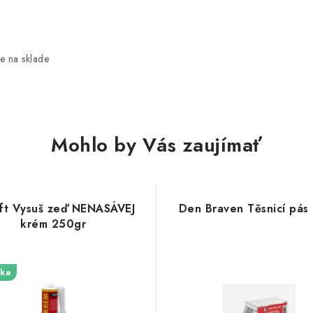
e na sklade
Mohlo by Vás zaujímať
ft Vysuš zeď NENASÁVEJ
Den Braven Těsnicí pás 
krém 250gr
ka