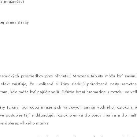
 a mrazničku)
ej strany stavby
hemických prostriedkov proti vlhnutiu. Mrazené tablety môžu byť zasun
 efekt zaisťuje, že uvoľnené silikóny sledujú prirodzené cesty samotne
áve tam, kde môže byť najúčinnejší. Difúzia bráni hromadeniu roztoku vo 
éry (clony) pomocou mrazených valcových patrón vodného roztoku silik
ve postupne tají a difundujú, roztok preniká do pórov muriva a do malt
enie doteraz vlhkého muriva