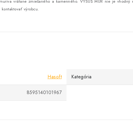
muriva vrátane zmiešaného a kamenného. VYSUŠ MÚR nie je vhodný na
é kontaktovať výrobcu.
Hasoft
Kategória
8595140101967