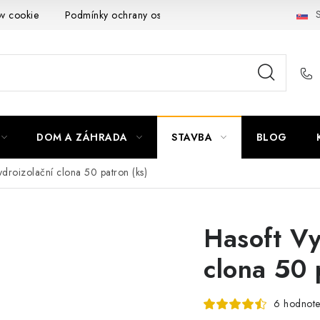
S
ov cookie
Podmínky ochrany osobních údajů
Obchodní podmí
DOM A ZÁHRADA
STAVBA
BLOG
droizolační clona 50 patron (ks)
Hasoft Vy
clona 50 
6 hodnote