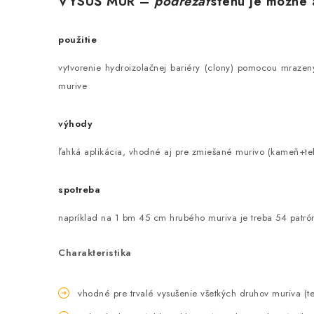
VYSUŠ MÚR –
podrezať
stenu je možné 
použitie
vytvorenie hydroizolačnej bariéry (clony) pomocou mrazen
murive
výhody
ľahká aplikácia, vhodné aj pre zmiešané murivo (kameň+te
spotreba
napríklad na 1 bm 45 cm hrubého muriva je treba 54 patrón
Charakteristika
vhodné pre trvalé vysušenie všetkých druhov muriva (