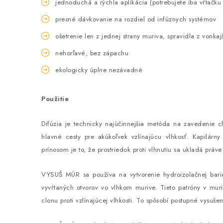
jednoduchá a rýchla aplikácia (potrebujete iba vŕtačku
presné dávkovanie na rozdiel od infúznych systémov
ošetrenie len z jednej strany muriva, spravidla z vonkajš
nehorľavé, bez zápachu
ekologicky úplne nezávadné
Použitie
Difúzia je technicky najúčinnejšia metóda na zavedenie c
hlavné cesty pre akúkoľvek vzlínajúcu vlhkosť. Kapilárny
prínosom je to, že prostriedok proti vlhnutiu sa ukladá pr
VYSUŠ MÚR sa používa na vytvorenie hydroizolačnej bari
vyvŕtaných otvorov vo vlhkom murive. Tieto patróny v muri
clonu proti vzlínajúcej vlhkosti. To spôsobí postupné vysuš