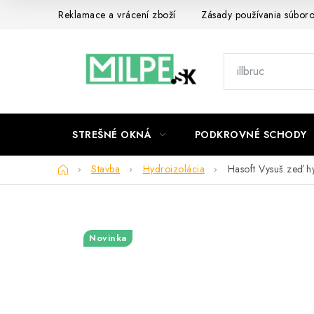
Prejsť
Reklamace a vrácení zboží
Zásady používania súbor
na
obsah
STREŠNÉ OKNÁ
PODKROVNÉ SCHODY
Domov
Stavba
Hydroizolácia
Hasoft Vysuš zeď hy
Novinka