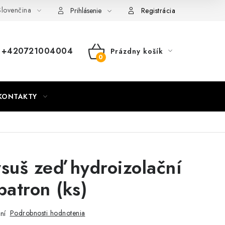
lovenčina
nky
Mapa webu Milpe.sk
Prihlásenie
Registrácia
+420721004004
Prázdny košík
NÁKUPNÝ
KOŠÍK
KONTAKTY
suš zeď hydroizolační
patron (ks)
Podrobnosti hodnotenia
ní