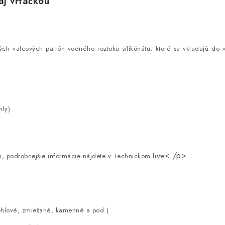
aj vŕtačkou
ých valcových patrón vodného roztoku silikónátu, ktoré sa vkladajú do 
hly)
< /p>
, podrobnejšie informácie nájdete v Technickom liste
tehlové, zmiešané, kamenné a pod.)