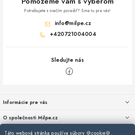
Pomôžeme vám s výberom
Potrebujete s niečím poradiť? Sme tu pre vás!
info
@
milpe.cz
+420721004004
Z
á
Informácie pre vás
p
ä
Reklamace a vrácení zboží
O společnosti Milpe.cz
t
Zásady používania súborov cookie
i
Často sa nás pýtate
Kontakty
Táto webová stránka používa súbory 🍪cookie🍪.