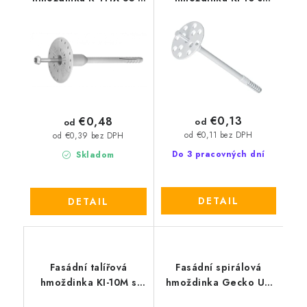
se šroubovacím
natloukacím plastovým
kovovým trnem
trnem
€0,13
€0,48
od
od
od €0,11 bez DPH
od €0,39 bez DPH
Do 3 pracovných dní
Skladom
DETAIL
DETAIL
Fasádní talířová
Fasádní spirálová
hmoždinka KI-10M s
hmoždinka Gecko U8
natloukacím kovovým
do izolace