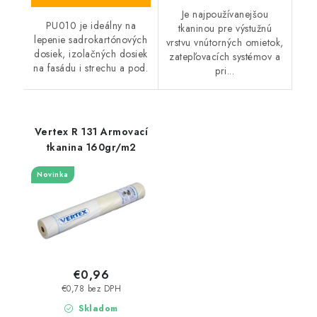
Je najpoužívanejšou
PU010 je ideálny na
tkaninou pre výstužnú
lepenie sadrokartónových
vrstvu vnútorných omietok,
dosiek, izolačných dosiek
zatepľovacích systémov a
na fasádu i strechu a pod.
pri...
Vertex R 131 Armovací
tkanina 160gr/m2
Novinka
€0,96
€0,78 bez DPH
Skladom