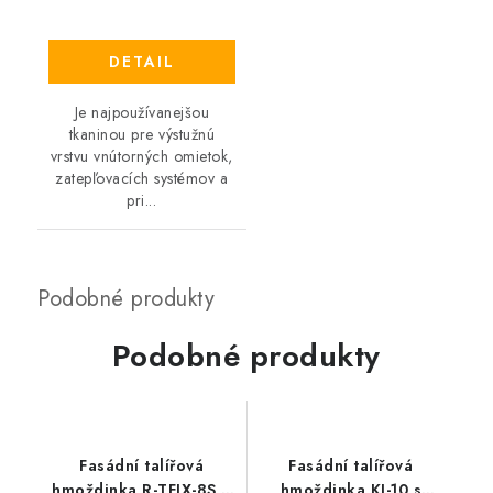
DETAIL
Je najpoužívanejšou
tkaninou pre výstužnú
vrstvu vnútorných omietok,
zatepľovacích systémov a
pri...
Podobné produkty
Fasádní talířová
Fasádní talířová
hmoždinka R-TFIX-8S X
hmoždinka KI-10 s