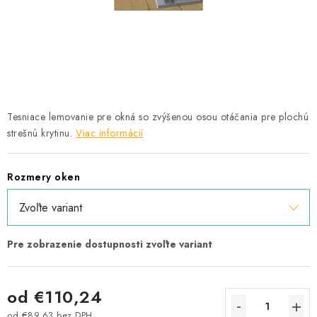
Podmínky ochrany osobních údajů
Obchodní podmínky
Mapa webu Milpe.sk
Tesniace lemovanie pre okná so zvýšenou osou otáčania pre plochú
strešnú krytinu.
Viac informácií
Rozmery oken
od
€110,24
od
€89,63
bez DPH