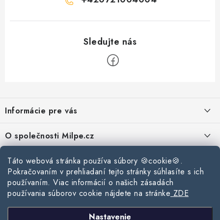
Z
á
Informácie pre vás
p
ä
Reklamace a vrácení zboží
O společnosti Milpe.cz
t
Zásady používania súborov cookie
i
Často sa nás pýtate
Kontakty
Táto webová stránka používa súbory 🍪cookie🍪.
e
Podmínky ochrany osobních údajů
Pokračovaním v prehliadaní tejto stránky súhlasíte s ich
O spoločnosti Milpe
Kontaktné informácie
používaním. Viac informácií o našich zásadách
Stavebný blog
Obchodní podmínky
používania súborov cookie nájdete na stránke
ZDE
Mapa webu Milpe.sk
O spoločnosti Milpe
Ako vybrať správnu difúznu fóliu pre strechu?
Prijímame online platby
Nastavenie