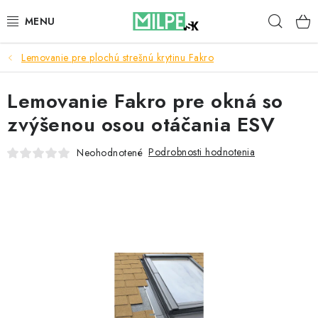
Prejsť
Hľad
na
obsah
Lemovanie pre plochú strešnú krytinu Fakro
STREŠNÉ OKNÁ
Lemovanie Fakro pre okná so
PODKROVNÉ SCHODY
zvýšenou osou otáčania ESV
DOM A ZÁHRADA
Podrobnosti hodnotenia
Neohodnotené
STAVBA
BLOG
KONTAKTY
Reklamace a vrácení zboží
Zásady používania súborov cookie