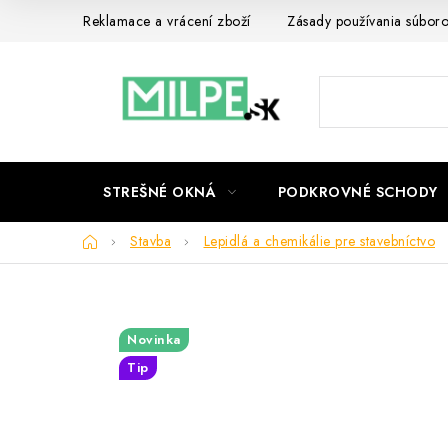
Prejsť
Reklamace a vrácení zboží
Zásady používania súbor
na
obsah
STREŠNÉ OKNÁ
PODKROVNÉ SCHODY
Domov
Stavba
Lepidlá a chemikálie pre stavebníctvo
Novinka
Tip