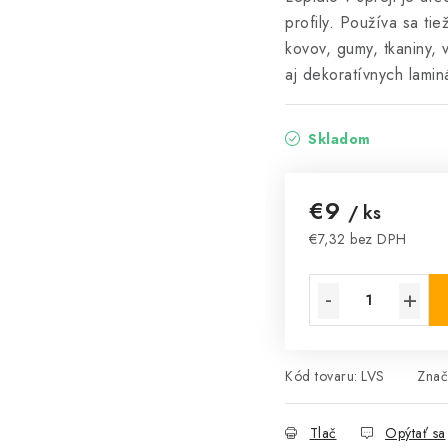
profily. Používa sa tie
kovov, gumy, tkaniny, 
aj dekoratívnych lamin
Skladom
€9
/ ks
€7,32 bez DPH
Jednotková cena:
Kód tovaru:
LVS
Znač
Tlač
Opýtať sa