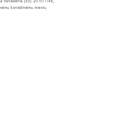
ľa nariadenia (EÚ) 2019/1148,
dnému kontaktnému miestu.