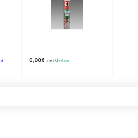
0,00€
ní
Skladom
/ ks