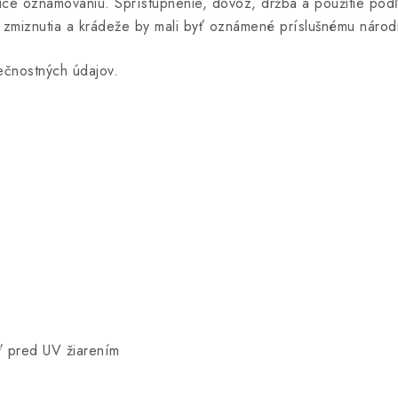
ce oznamovaniu. Sprístupnenie, dovoz, držba a použitie pod
é zmiznutia a krádeže by mali byť oznámené príslušnému náro
ečnostných údajov.
iť pred UV žiarením