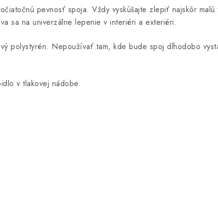
počiatočnú pevnosť spoja. Vždy vyskúšajte zlepiť najskôr malú 
a sa na univerzálne lepenie v interiéri a exteriéri.
ový polystyrén. Nepoužívať tam, kde bude spoj dlhodobo vyst
dlo v tlakovej nádobe.