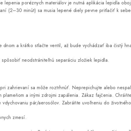
e lepenia poréznych materiálov je nutná aplikácia lepidla obo
aní (2–30 minút) sa musia lepené diely pevne pritlačiť k sebe. 
e dnom a krátko stlačte ventil, až bude vychádzať iba čistý hna
spôsobiť neodstrániteľnú separáciu zložiek lepidla.
ri zahrievaní sa môže roztrhnúť. Neprepichujte alebo nespaľu
m plameňom a inými zdrojmi zapálenia. Zákaz fajčenia. Chráňt
e vdychovaniu pár/aerosólov. Zabráňte uvoľneniu do životného
vnych zmesí.