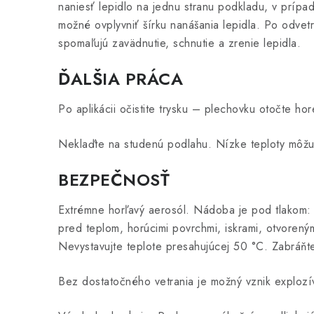
naniesť lepidlo na jednu stranu podkladu, v prípad
možné ovplyvniť šírku nanášania lepidla. Po odvetr
spomaľujú zavädnutie, schnutie a zrenie lepidla.
ĎALŠIA PRÁCA
Po aplikácii očistite trysku – plechovku otočte hor
Neklaďte na studenú podlahu. Nízke teploty môžu 
BEZPEČNOSŤ
Extrémne horľavý aerosól. Nádoba je pod tlakom: p
pred teplom, horúcimi povrchmi, iskrami, otvorený
Nevystavujte teplote presahujúcej 50 °C. Zabráňt
Bez dostatočného vetrania je možný vznik explozí