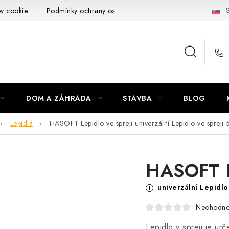
S
ov cookie
Podmínky ochrany osobních údajů
Obchodní podmí
DOM A ZÁHRADA
STAVBA
BLOG
Lepidlá
HASOFT Lepidlo ve spreji
univerzální Lepidlo ve spreji
HASOFT Le
univerzální Lepidlo
Neohodno
Lepidlo v spreji je ur