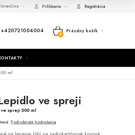
lovenčina
nky
Mapa webu Milpe.sk
Prihlásenie
Registrácia
+420721004004
Prázdny košík
NÁKUPNÝ
KOŠÍK
KONTAKTY
 500 ml
pidlo ve spreji
 ve spreji 500 ml
Podrobnosti hodnotenia
tené
čené na lepenie fólií na sadrokartónové kovové