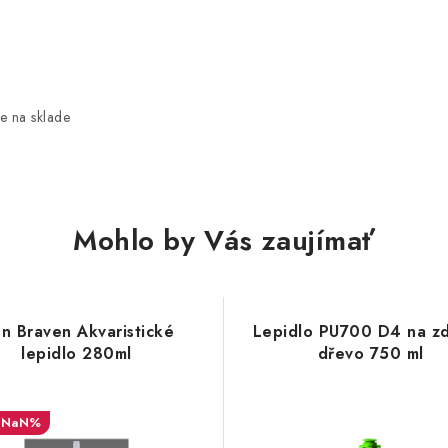
e na sklade
Mohlo by Vás zaujímať
n Braven Akvaristické
Lepidlo PU700 D4 na zd
lepidlo 280ml
dřevo 750 ml
NaN%