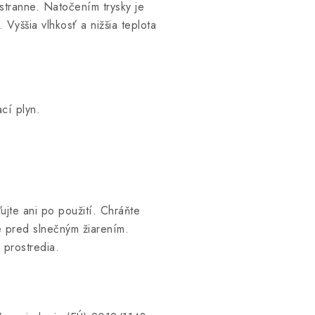
jstranne. Natočením trysky je
Vyššia vlhkosť a nižšia teplota
cí plyn.
jte ani po použití. Chráňte
e pred slnečným žiarením.
 prostredia.