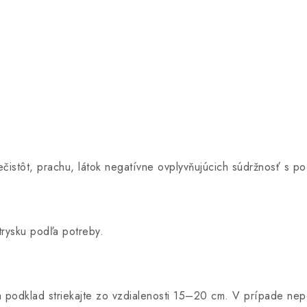
istôt, prachu, látok negatívne ovplyvňujúcich súdržnosť s po
trysku podľa potreby.
 na podklad striekajte zo vzdialenosti 15–20 cm. V prípade ne