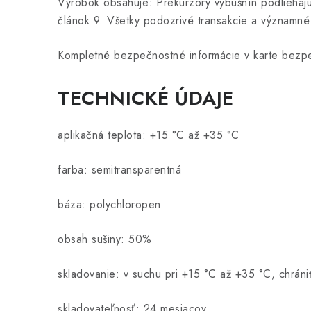
Výrobok obsahuje: Prekurzory výbušnín podliehajú
článok 9. Všetky podozrivé transakcie a významn
Kompletné bezpečnostné informácie v karte bezp
TECHNICKÉ ÚDAJE
aplikačná teplota: +15 °C až +35 °C
farba: semitransparentná
báza: polychloropen
obsah sušiny: 50%
skladovanie: v suchu pri +15 °C až +35 °C, chrán
skladovateľnosť: 24 mesiacov