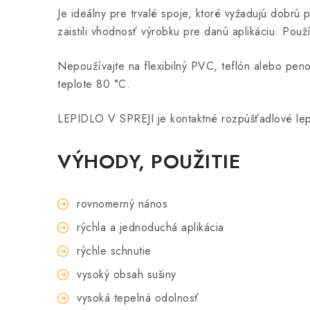
Je ideálny pre trvalé spoje, ktoré vyžadujú dobrú 
zaistili vhodnosť výrobku pre danú aplikáciu. Použív
Nepoužívajte na flexibilný PVC, teflón alebo pen
teplote 80 °C.
LEPIDLO V SPREJI je kontaktné rozpúšťadlové lepi
VÝHODY, POUŽITIE
rovnomerný nános
rýchla a jednoduchá aplikácia
rýchle schnutie
vysoký obsah sušiny
vysoká tepelná odolnosť