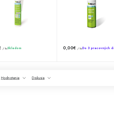
€
0,00€
Skladom
Do 3 pracovných d
/ ks
/ ks
Hodnotenie
Diskusia