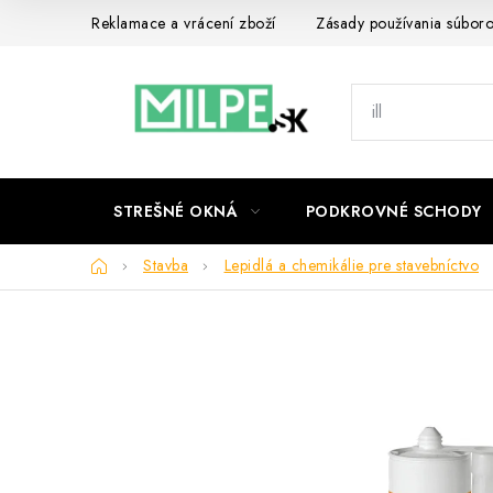
Prejsť
Reklamace a vrácení zboží
Zásady používania súbor
na
obsah
STREŠNÉ OKNÁ
PODKROVNÉ SCHODY
Domov
Stavba
Lepidlá a chemikálie pre stavebníctvo