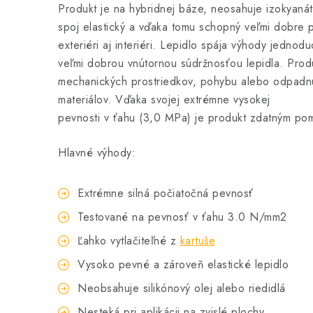
Produkt je na hybridnej báze, neosahuje izokyanáty,
spoj elastický a vďaka tomu schopný veľmi dobre p
exteriéri aj interiéri. Lepidlo spája výhody jedno
veľmi dobrou vnútornou súdržnosťou lepidla. Produ
mechanických prostriedkov, pohybu alebo odpadnut
materiálov. Vďaka svojej extrémne vysokej
pevnosti v ťahu (3,0 MPa) je produkt zdatným pomo
Hlavné výhody:
Extrémne silná počiatočná pevnosť
Testované na pevnosť v ťahu 3.0 N/mm2
Ľahko vytlačiteľné z
kartuše
Vysoko pevné a zároveň elastické lepidlo
Neobsahuje silikónový olej alebo riedidlá
Nesteká pri aplikácii na zvislé plochy