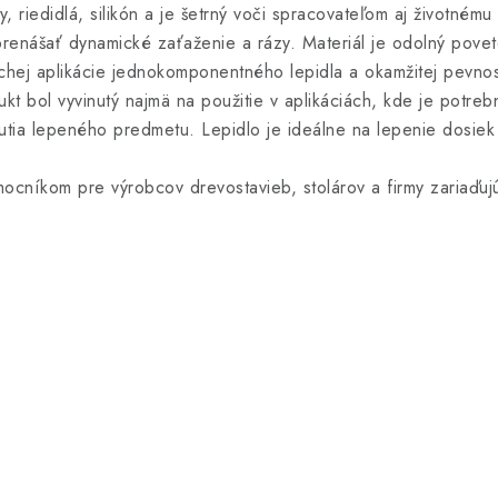
 riedidlá, silikón a je šetrný voči spracovateľom aj životnému 
renášať dynamické zaťaženie a rázy. Materiál je odolný povet
duchej aplikácie jednokomponentného lepidla a okamžitej pevnos
kt bol vyvinutý najmä na použitie v aplikáciách, kde je potr
ia lepeného predmetu. Lepidlo je ideálne na lepenie dosiek 
cníkom pre výrobcov drevostavieb, stolárov a firmy zariaďujú