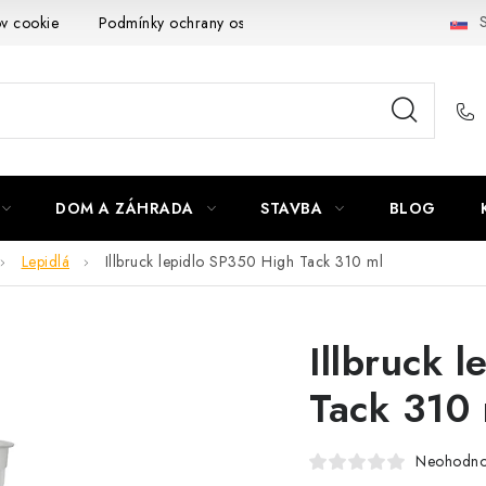
S
ov cookie
Podmínky ochrany osobních údajů
Obchodní podmí
DOM A ZÁHRADA
STAVBA
BLOG
Lepidlá
Illbruck lepidlo SP350 High Tack 310 ml
Illbruck 
Tack 310 
Neohodno