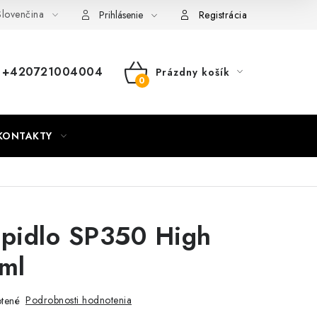
lovenčina
nky
Mapa webu Milpe.sk
Prihlásenie
Registrácia
+420721004004
Prázdny košík
NÁKUPNÝ
KOŠÍK
KONTAKTY
lepidlo SP350 High
ml
Podrobnosti hodnotenia
tené