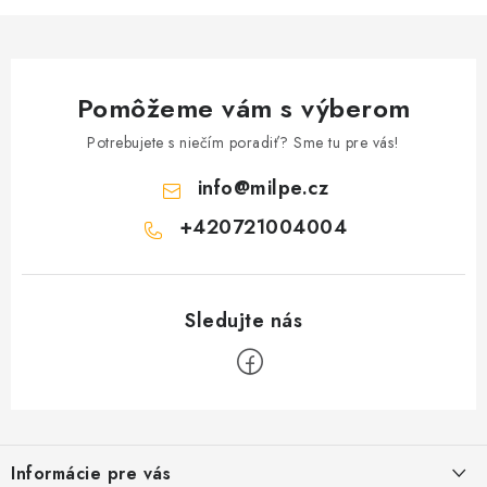
Pomôžeme vám s výberom
Potrebujete s niečím poradiť? Sme tu pre vás!
info
@
milpe.cz
+420721004004
Z
á
Informácie pre vás
p