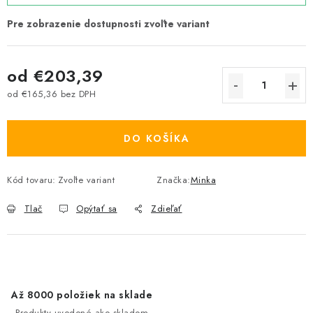
od
€203,39
od
€165,36
bez DPH
Jednotková cena:
DO KOŠÍKA
Kód tovaru:
Zvoľte variant
Značka:
Minka
Tlač
Opýtať sa
Zdieľať
Až 8000 položiek na sklade
Produkty uvedené ako skladom