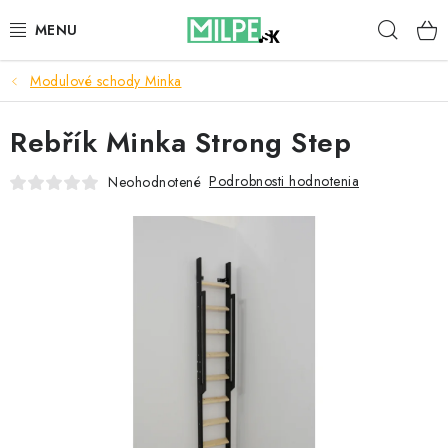
Prejsť
Hľad
na
obsah
Modulové schody Minka
STREŠNÉ OKNÁ
Rebřík Minka Strong Step
PODKROVNÉ SCHODY
Podrobnosti hodnotenia
Neohodnotené
DOM A ZÁHRADA
STAVBA
BLOG
KONTAKTY
Reklamace a vrácení zboží
Zásady používania súborov cookie