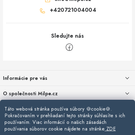
+420721004004
Z
á
Informácie pre vás
p
ä
Reklamace a vrácení zboží
O společnosti Milpe.cz
t
Zásady používania súborov cookie
i
Často sa nás pýtate
Kontakty
Táto webová stránka používa súbory 🍪cookie🍪.
e
Podmínky ochrany osobních údajů
Pokračovaním v prehliadaní tejto stránky súhlasíte s ich
O spoločnosti Milpe
Kontaktné informácie
používaním. Viac informácií o našich zásadách
Stavebný blog
Obchodní podmínky
používania súborov cookie nájdete na stránke
ZDE