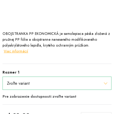
Podmínky ochrany osobních údajů
Obchodní podmínky
Mapa webu Milpe.sk
OBOJSTRANKA PP EKONOMICKÁ je samolepiaca páska zložená z
pružnej PP fólie a obojstranne naneseného modifikovaného
polyakrylátového lepidla, krytého ochranným prúžkom.
Viac informácií
Rozmer 1