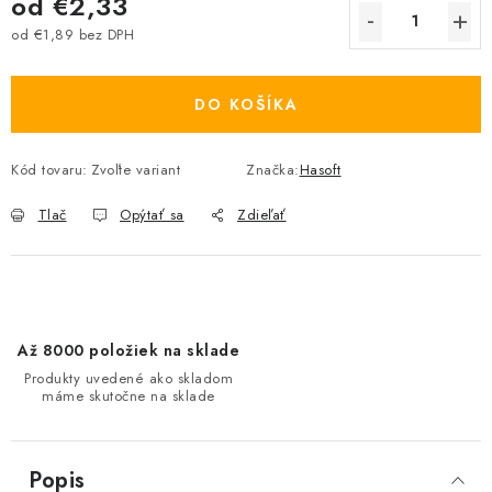
od
€2,33
od
€1,89
bez DPH
Jednotková cena:
DO KOŠÍKA
Kód tovaru:
Zvoľte variant
Značka:
Hasoft
Tlač
Opýtať sa
Zdieľať
Až 8000 položiek na sklade
Produkty uvedené ako skladom
máme skutočne na sklade
Popis