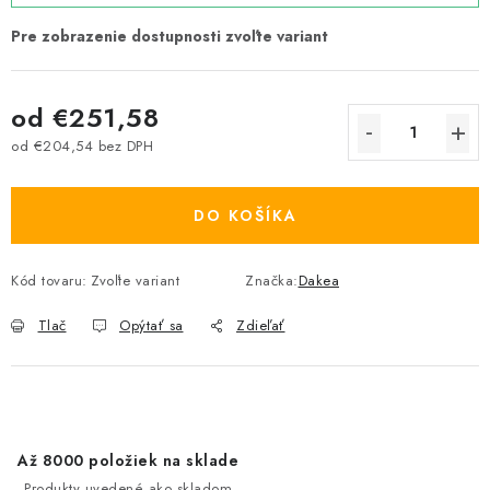
od
€251,58
od
€204,54
bez DPH
Jednotková cena:
DO KOŠÍKA
Kód tovaru:
Zvoľte variant
Značka:
Dakea
Tlač
Opýtať sa
Zdieľať
Až 8000 položiek na sklade
Produkty uvedené ako skladom