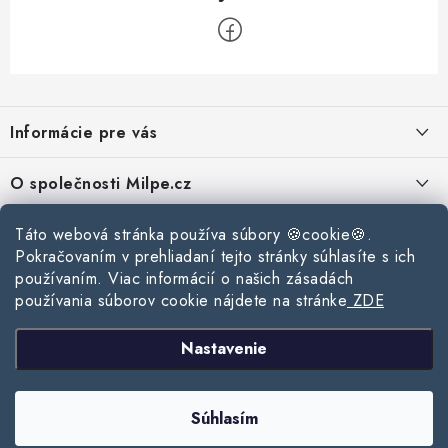
Z
á
Informácie pre vás
p
ä
Reklamace a vrácení zboží
O společnosti Milpe.cz
t
Zásady používania súborov cookie
i
Často sa nás pýtate
Táto webová stránka používa súbory 🍪cookie🍪.
Kontakty
e
Podmínky ochrany osobních údajů
Pokračovaním v prehliadaní tejto stránky súhlasíte s ich
O spoločnosti Milpe
Kontaktné informácie
používaním. Viac informácií o našich zásadách
Stavebný blog
Obchodní podmínky
používania súborov cookie nájdete na stránke
ZDE
Mapa webu Milpe.sk
O spoločnosti Milpe
Ako vybrať správnu difúznu fóliu pre strechu?
Prijímame online platby
Nastavenie
Žalúzie do spálne: Ako vybrať ideálne tienenie pre pokojný spánok?
Copyright 2026
www.milpe.sk
. Všetky práva vyhradené.
Upraviť nastavenie
Súhlasím
cookies
Ako vybrať strešné okno do zimy?
Vytvoril Shoptet