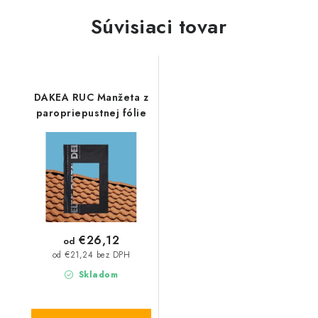
Súvisiaci tovar
DAKEA RUC Manžeta z
paropriepustnej fólie
€26,12
od
od €21,24 bez DPH
Skladom