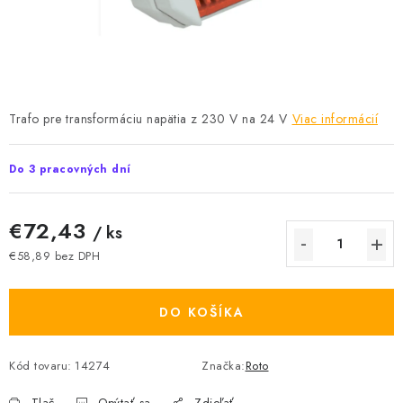
Podmínky ochrany osobních údajů
Obchodní podmínky
Mapa webu Milpe.sk
Trafo pre transformáciu napätia z 230 V na 24 V
Viac informácií
Do 3 pracovných dní
€72,43
/ ks
€58,89 bez DPH
Jednotková cena:
DO KOŠÍKA
Kód tovaru:
14274
Značka:
Roto
Tlač
Opýtať sa
Zdieľať