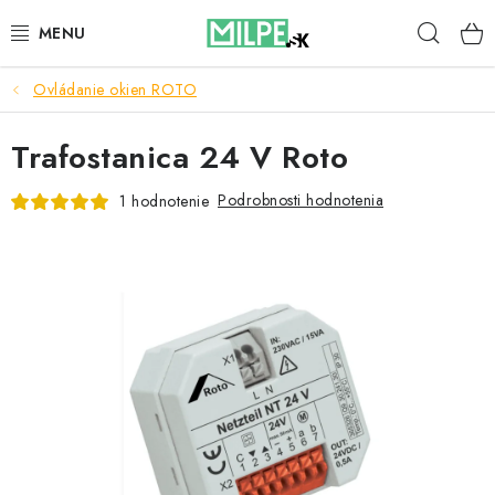
Prejsť
Hľad
na
obsah
Ovládanie okien ROTO
STREŠNÉ OKNÁ
Trafostanica 24 V Roto
PODKROVNÉ SCHODY
Podrobnosti hodnotenia
1 hodnotenie
DOM A ZÁHRADA
STAVBA
BLOG
KONTAKTY
Reklamace a vrácení zboží
Zásady používania súborov cookie