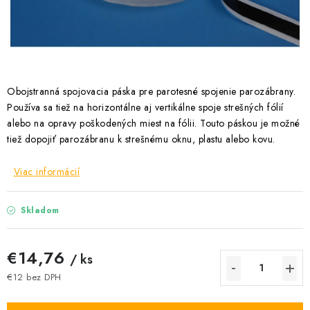
Podmínky ochrany osobních údajů
Obchodní podmínky
Mapa webu Milpe.sk
Obojstranná spojovacia páska pre parotesné spojenie parozábrany.
Používa sa tiež na horizontálne aj vertikálne spoje strešných fólií
alebo na opravy poškodených miest na fólii. Touto páskou je možné
tiež dopojiť parozábranu k strešnému oknu, plastu alebo kovu.
Viac informácií
Skladom
€14,76
/ ks
€12 bez DPH
Jednotková cena: