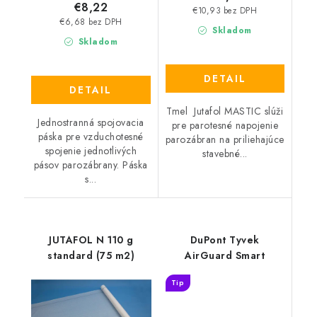
€8,22
€10,93 bez DPH
€6,68 bez DPH
Skladom
Skladom
DETAIL
DETAIL
Tmel Jutafol MASTIC slúži
Jednostranná spojovacia
pre parotesné napojenie
páska pre vzduchotesné
parozábran na priliehajúce
spojenie jednotlivých
stavebné...
pásov parozábrany. Páska
s...
JUTAFOL N 110 g
DuPont Tyvek
standard (75 m2)
AirGuard Smart
Tip