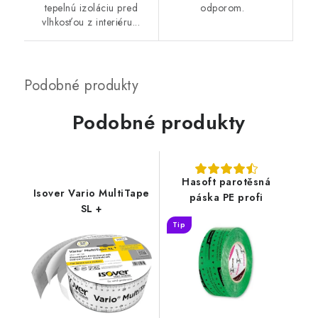
tepelnú izoláciu pred
odporom.
vlhkosťou z interiéru...
Podobné produkty
Hasoft parotěsná
Isover Vario MultiTape
páska PE profi
SL +
Tip