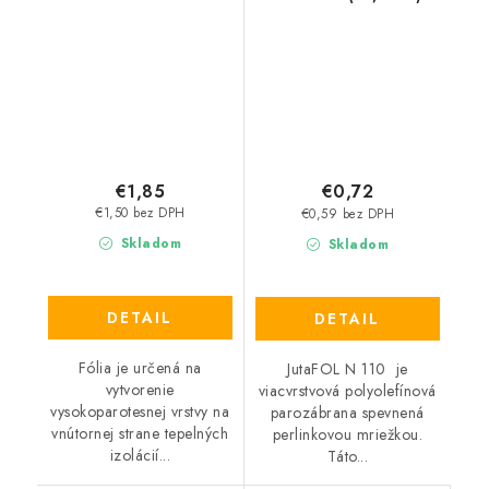
€1,85
€0,72
€1,50 bez DPH
€0,59 bez DPH
Skladom
Skladom
DETAIL
DETAIL
Fólia je určená na
JutaFOL N 110 je
vytvorenie
viacvrstvová polyolefínová
vysokoparotesnej vrstvy na
parozábrana spevnená
vnútornej strane tepelných
perlinkovou mriežkou.
izolácií...
Táto...