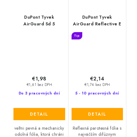
DuPont Tyvek
DuPont Tyvek
AirGuard Sd 5
AirGuard Reflective E
Tip
€1,98
€2,14
€1,61 bez DPH
€1,74 bez DPH
Do 3 pracovných dní
5 - 10 pracovných dní
DETAIL
DETAIL
veľmi pevná a mechanicky
Reflexná parotesná fólia s
odolná fólia, ktorá chráni
najväčším difúznym