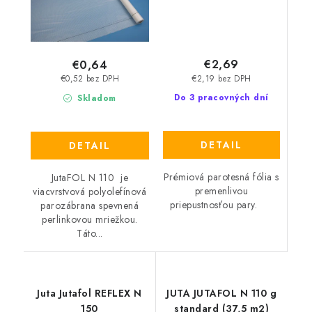
€2,69
€0,64
€2,19 bez DPH
€0,52 bez DPH
Do 3 pracovných dní
Skladom
DETAIL
DETAIL
Prémiová parotesná fólia s
JutaFOL N 110 je
premenlivou
viacvrstvová polyolefínová
priepustnosťou pary.
parozábrana spevnená
perlinkovou mriežkou.
Táto...
Juta Jutafol REFLEX N
JUTA JUTAFOL N 110 g
150
standard (37,5 m2)