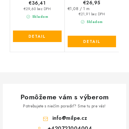
€26,95
€36,41
Jednotková
€1,08 / 1 m
€29,60 bez DPH
cena:
€21,91 bez DPH
Skladom
Skladom
DETAIL
DETAIL
Pomôžeme vám s výberom
Potrebujete s niečím poradiť? Sme tu pre vás!
info
@
milpe.cz
+420721004004