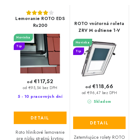
Lemovanie ROTO EDS
ROTO vnútorná roleta
Rx200
ZRV M odtiene 1-V
Novinka
Novinka
Tip
Tip
€117,52
od
€118,66
od
od €95,54 bez DPH
od €96,47 bez DPH
5 - 10 pracovných dní
Skladom
DETAIL
DETAIL
Roto hliníkové lemovanie
Zatemňujúce rolety ROTO
pre nízku strešnú krytinu