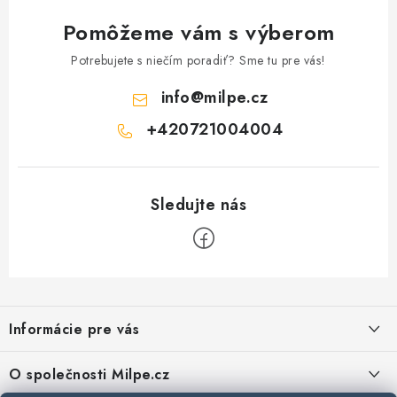
Pomôžeme vám s výberom
Potrebujete s niečím poradiť? Sme tu pre vás!
info
@
milpe.cz
+420721004004
Z
á
Informácie pre vás
p
ä
Reklamace a vrácení zboží
O společnosti Milpe.cz
t