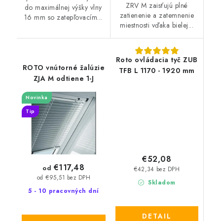
ZRV M zaisťujú plné
do maximálnej výšky vlny
zatienenie a zatemnenie
16 mm so zatepľovacím...
miestnosti vďaka bielej...
Roto ovládacia tyč ZUB
ROTO vnútorné žalúzie
TFB L 1170 - 1920 mm
ZJA M odtiene 1-J
Novinka
Tip
€52,08
€117,48
od
€42,34 bez DPH
od €95,51 bez DPH
Skladom
5 - 10 pracovných dní
DETAIL