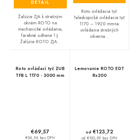
DETAIL
Roto ovládacia tyč
Žalúzie ZJA k strešným
Teleskopická ovládacia tyč
oknám ROTO na
1170 – 1920 mmna
mechanické ovládanie,
ovládanie strešných
farebné odtiene 1-J.
okienna...
Žalúzie ROTO ZJA...
Roto ovládací tyč ZUB
Lemovanie ROTO EDT
TFB L 1170 - 3000 mm
Rx200
€69,57
€123,72
od
€56,56 bez DPH
od €100,59 bez DPH