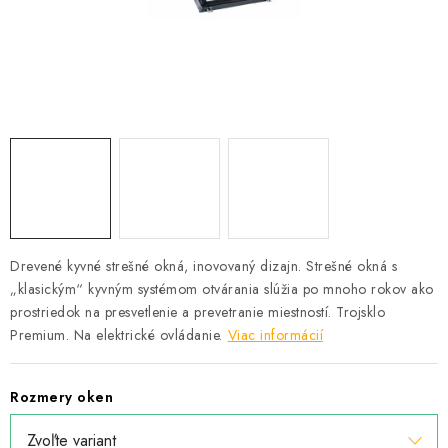
Podmínky ochrany osobních údajů
Obchodní podmínky
Mapa webu Milpe.sk
Drevené kyvné strešné okná, inovovaný dizajn. Strešné okná s
„klasickým“ kyvným systémom otvárania slúžia po mnoho rokov ako
prostriedok na presvetlenie a prevetranie miestností. Trojsklo
Premium. Na elektrické ovládanie.
Viac informácií
Rozmery oken