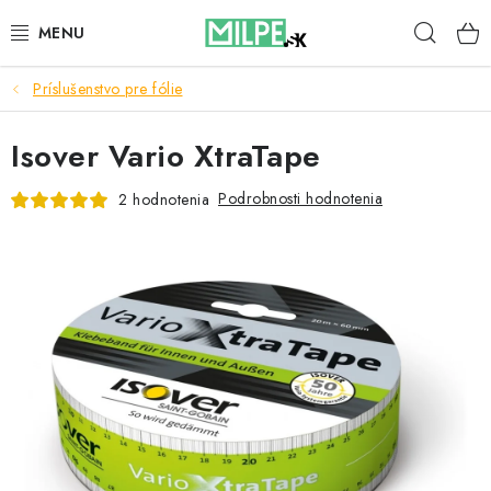
Prejsť
Hľad
na
obsah
Príslušenstvo pre fólie
STREŠNÉ OKNÁ
Isover Vario XtraTape
PODKROVNÉ SCHODY
Podrobnosti hodnotenia
2 hodnotenia
DOM A ZÁHRADA
STAVBA
BLOG
KONTAKTY
Reklamace a vrácení zboží
Zásady používania súborov cookie