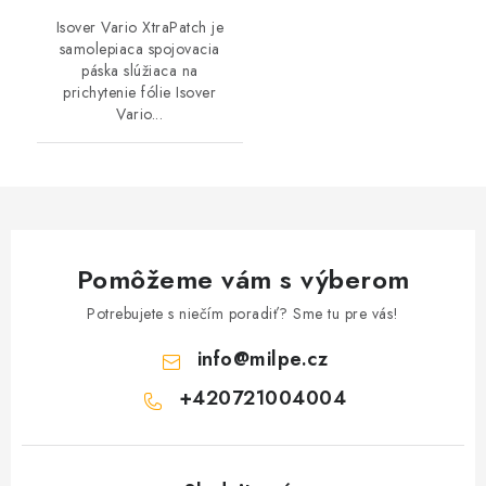
Isover Vario XtraPatch je
samolepiaca spojovacia
páska slúžiaca na
prichytenie fólie Isover
Vario...
Pomôžeme vám s výberom
Potrebujete s niečím poradiť? Sme tu pre vás!
info
@
milpe.cz
+420721004004