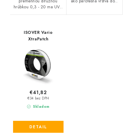
premennou difúznou
ako parotesná vrstva do...
hrúbkou 0,3 - 20 ma UV...
ISOVER Vario
XtraPatch
€41,82
€34 bez DPH
Skladom
DETAIL