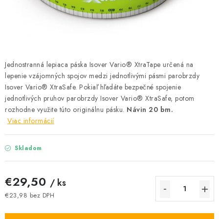
Podmínky ochrany osobních údajů
Obchodní podmínky
Mapa webu Milpe.sk
Jednostranná lepiaca páska Isover Vario® XtraTape určená na
lepenie vzájomných spojov medzi jednotlivými pásmi parobrzdy
Isover Vario® XtraSafe. Pokiaľ hľadáte bezpečné spojenie
jednotlivých pruhov parobrzdy Isover Vario® XtraSafe, potom
rozhodne využite túto originálnu pásku.
Návin 20 bm.
Viac informácií
Skladom
€29,50
/ ks
€23,98 bez DPH
Jednotková cena: