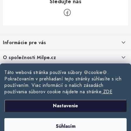
Z
á
Informácie pre vás
p
ä
Reklamace a vrácení zboží
O společnosti Milpe.cz
t
Zásady používania súborov cookie
i
Často sa nás pýtate
Kontakty
Táto webová stránka používa súbory 🍪cookie🍪.
e
Podmínky ochrany osobních údajů
Pokračovaním v prehliadaní tejto stránky súhlasíte s ich
O spoločnosti Milpe
Kontaktné informácie
používaním. Viac informácií o našich zásadách
Stavebný blog
Obchodní podmínky
používania súborov cookie nájdete na stránke
ZDE
Mapa webu Milpe.sk
O spoločnosti Milpe
Ako vybrať správnu difúznu fóliu pre strechu?
Prijímame online platby
Nastavenie
Žalúzie do spálne: Ako vybrať ideálne tienenie pre pokojný spánok?
Copyright 2026
www.milpe.sk
. Všetky práva vyhradené.
Upraviť nastavenie
Súhlasím
cookies
Ako vybrať strešné okno do zimy?