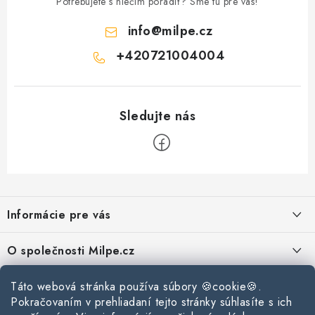
Potrebujete s niečím poradiť? Sme tu pre vás!
info
@
milpe.cz
+420721004004
Z
á
Informácie pre vás
p
ä
Reklamace a vrácení zboží
O společnosti Milpe.cz
t
Zásady používania súborov cookie
i
Často sa nás pýtate
Táto webová stránka používa súbory 🍪cookie🍪.
Kontakty
e
Podmínky ochrany osobních údajů
Pokračovaním v prehliadaní tejto stránky súhlasíte s ich
O spoločnosti Milpe
Kontaktné informácie