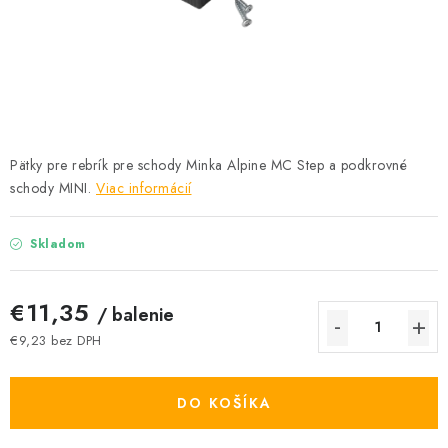
Podmínky ochrany osobních údajů
Obchodní podmínky
Mapa webu Milpe.sk
Pätky pre rebrík pre schody Minka Alpine MC Step a podkrovné
schody MINI.
Viac informácií
Skladom
€11,35
/ balenie
€9,23 bez DPH
Jednotková cena:
DO KOŠÍKA