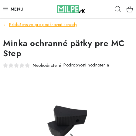
Prejsť
Hľad
na
obsah
Príslušenstvo pre podkrovné schody
STREŠNÉ OKNÁ
Minka ochranné pätky pre MC
PODKROVNÉ SCHODY
Step
DOM A ZÁHRADA
Podrobnosti hodnotenia
Neohodnotené
STAVBA
BLOG
KONTAKTY
Reklamace a vrácení zboží
Zásady používania súborov cookie