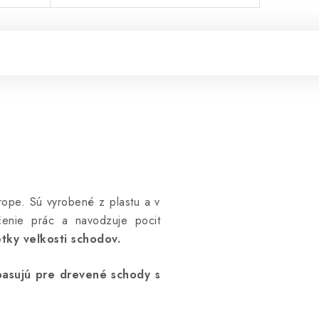
trope. Sú vyrobené z plastu a v
čenie prác a navodzuje pocit
etky veľkosti schodov.
asujú pre drevené schody s