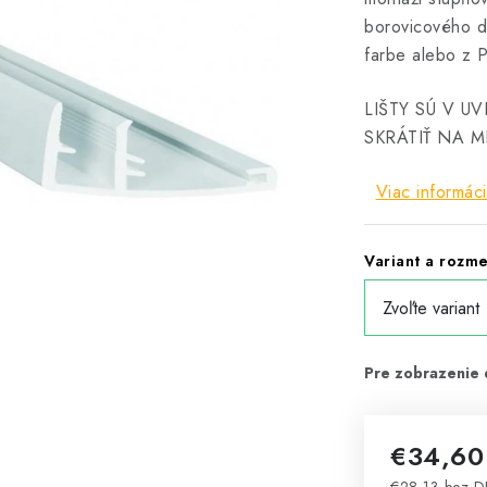
borovicového dr
farbe alebo z 
LIŠTY SÚ V 
SKRÁTIŤ NA M
Viac informáci
Variant a rozme
€34,6