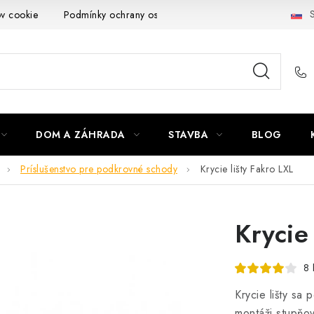
S
ov cookie
Podmínky ochrany osobních údajů
Obchodní podmí
DOM A ZÁHRADA
STAVBA
BLOG
Príslušenstvo pre podkrovné schody
Krycie lišty Fakro LXL
Krycie
8 
Krycie lišty sa
montáži stupňo