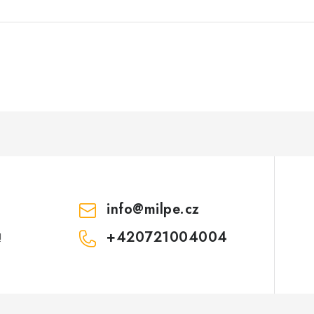
info
@
milpe.cz
+420721004004
!