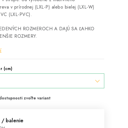
eva v prírodnej (LXL-P) alebo bielej (LXL-W)
PVC (LXL-PVC).
UVEDENÝCH ROZMEROCH A DAJÚ SA ĽAHKO
ENŠIE ROZMERY.
í
r (cm)
0
/ balenie