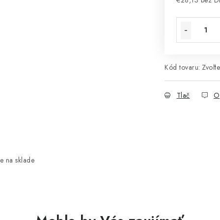
€28,13 bez 
Jednotková 
Kód tovaru:
Zvoľte
Tlač
O
e na sklade