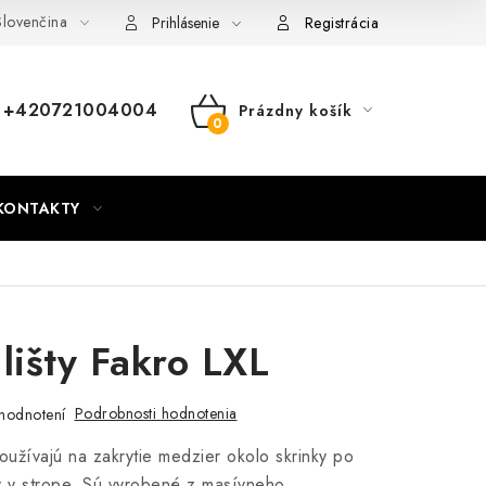
lovenčina
nky
Mapa webu Milpe.sk
Prihlásenie
Registrácia
+420721004004
Prázdny košík
NÁKUPNÝ
KOŠÍK
KONTAKTY
 lišty Fakro LXL
Podrobnosti hodnotenia
hodnotení
 používajú na zakrytie medzier okolo skrinky po
v v strope. Sú vyrobené z masívneho