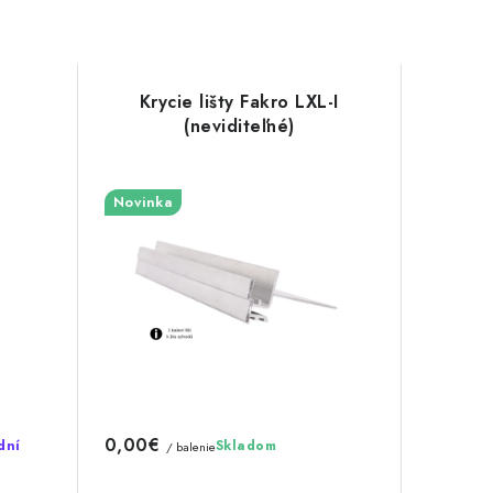
Krycie lišty Fakro LXL-I
(neviditeľné)
Novinka
0,00€
dní
Skladom
/ balenie