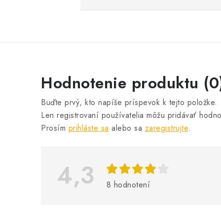
V
Hodnotenie produktu (0
ý
Buďte prvý, kto napíše príspevok k tejto položke.
p
Len registrovaní používatelia môžu pridávať hodno
i
Prosím
prihláste sa
alebo sa
zaregistrujte
.
s
h
4,3
o
8 hodnotení
d
n