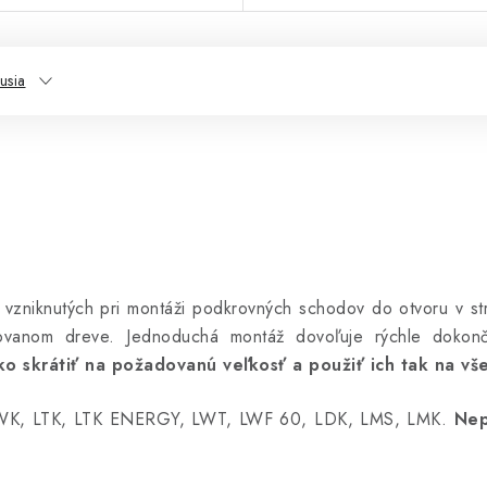
usia
ier vzniknutých pri montáži podkrovných schodov do otvoru v s
tovanom dreve. Jednoduchá montáž dovoľuje rýchle dokon
ko skrátiť na požadovanú veľkosť a použiť ich tak na vš
, LWK, LTK, LTK ENERGY, LWT, LWF 60, LDK, LMS, LMK.
Nep