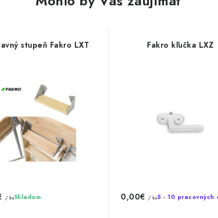
Mohlo by Vás zaujímať
davný stupeň Fakro LXT
Fakro kľučka LXZ
€
0,00€
Skladom
5 - 10 pracovných 
/ ks
/ ks