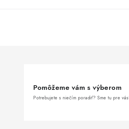
o
t
e
n
í
Pomôžeme vám s výberom
Potrebujete s niečím poradiť? Sme tu pre vás
Z