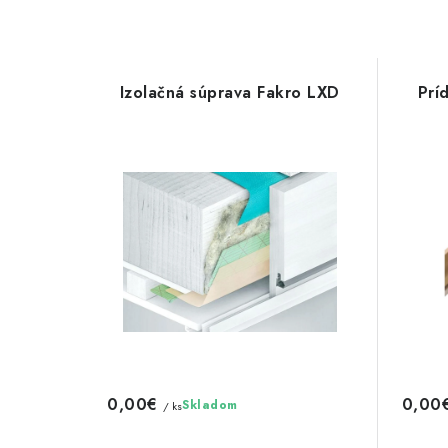
Izolačná súprava Fakro LXD
Prí
0,00€
0,00
Skladom
/ ks