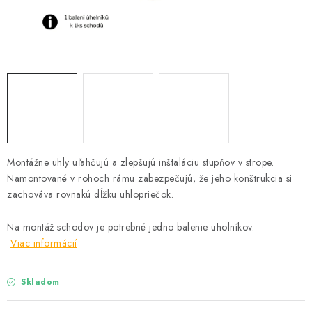
Podmínky ochrany osobních údajů
Obchodní podmínky
Mapa webu Milpe.sk
Montážne uhly uľahčujú a zlepšujú inštaláciu stupňov v strope.
Namontované v rohoch rámu zabezpečujú, že jeho konštrukcia si
zachováva rovnakú dĺžku uhlopriečok.
Na montáž schodov je potrebné jedno balenie uholníkov.
Viac informácií
Skladom