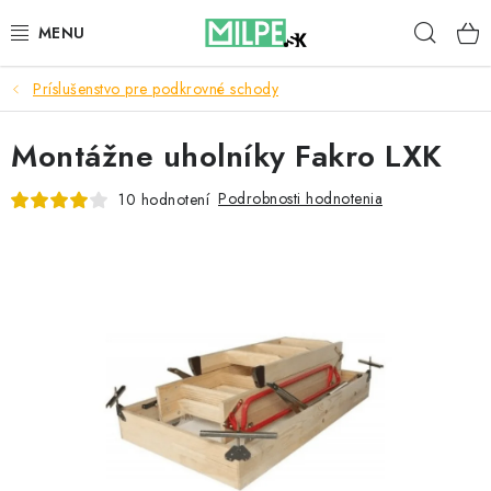
Prejsť
Hľad
na
obsah
Príslušenstvo pre podkrovné schody
STREŠNÉ OKNÁ
Montážne uholníky Fakro LXK
PODKROVNÉ SCHODY
Podrobnosti hodnotenia
10 hodnotení
DOM A ZÁHRADA
STAVBA
BLOG
KONTAKTY
Reklamace a vrácení zboží
Zásady používania súborov cookie