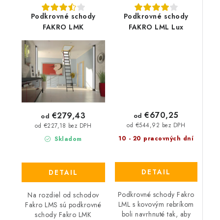
Podkrovné schody
Podkrovné schody
FAKRO LMK
FAKRO LML Lux
€670,25
€279,43
od
od
od €544,92 bez DPH
od €227,18 bez DPH
10 - 20 pracovných dní
Skladom
DETAIL
DETAIL
Podkrovné schody Fakro
Na rozdiel od schodov
LML s kovovým rebríkom
Fakro LMS sú podkrovné
boli navrhnuté tak, aby
schody Fakro LMK