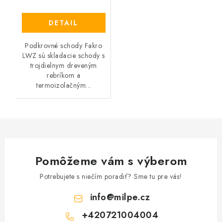
DETAIL
Podkrovné schody Fakro
LWZ sú skladacie schody s
trojdielnym dreveným
rebríkom a
termoizolačným...
Pomôžeme vám s výberom
Potrebujete s niečím poradiť? Sme tu pre vás!
info
@
milpe.cz
+420721004004