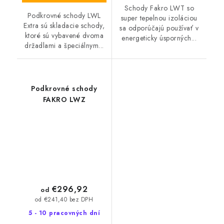
Schody Fakro LWT so
Podkrovné schody LWL
super tepelnou izoláciou
Extra sú skladacie schody,
sa odporúčajú používať v
ktoré sú vybavené dvoma
energeticky úsporných...
držadlami a špeciálnym...
Podkrovné schody
FAKRO LWZ
€296,92
od
od €241,40 bez DPH
5 - 10 pracovných dní