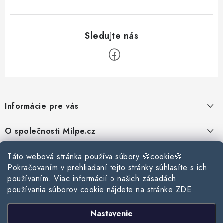
Z
á
Informácie pre vás
p
ä
Reklamace a vrácení zboží
O společnosti Milpe.cz
t
Zásady používania súborov cookie
i
Často sa nás pýtate
Kontakty
Táto webová stránka používa súbory 🍪cookie🍪.
e
Podmínky ochrany osobních údajů
Pokračovaním v prehliadaní tejto stránky súhlasíte s ich
O spoločnosti Milpe
Kontaktné informácie
používaním. Viac informácií o našich zásadách
Stavebný blog
Obchodní podmínky
používania súborov cookie nájdete na stránke
ZDE
Mapa webu Milpe.sk
O spoločnosti Milpe
Ako vybrať správnu difúznu fóliu pre strechu?
Prijímame online platby
Nastavenie