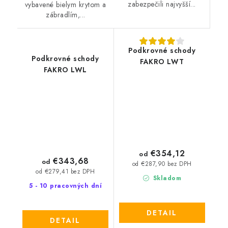
zabezpečili najvyšší...
vybavené bielym krytom a
zábradlím,...
Podkrovné schody
Podkrovné schody
FAKRO LWT
FAKRO LWL
€354,12
od
€343,68
od
od €287,90 bez DPH
od €279,41 bez DPH
Skladom
5 - 10 pracovných dní
DETAIL
DETAIL