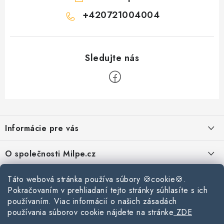
+420721004004
Z
á
Informácie pre vás
p
ä
Reklamace a vrácení zboží
O společnosti Milpe.cz
t
Zásady používania súborov cookie
i
Často sa nás pýtate
Kontakty
Táto webová stránka používa súbory 🍪cookie🍪.
e
Podmínky ochrany osobních údajů
Pokračovaním v prehliadaní tejto stránky súhlasíte s ich
O spoločnosti Milpe
Kontaktné informácie
používaním. Viac informácií o našich zásadách
Stavebný blog
Obchodní podmínky
používania súborov cookie nájdete na stránke
ZDE
Mapa webu Milpe.sk
O spoločnosti Milpe
Ako vybrať správnu difúznu fóliu pre strechu?