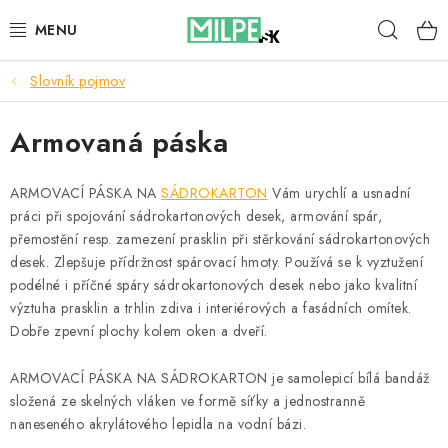
Prejsť
Hľad
na
obsah
Slovník pojmov
STREŠNÉ OKNÁ
Armovaná páska
PODKROVNÉ SCHODY
DOM A ZÁHRADA
ARMOVACÍ PÁSKA NA
SÁDROKARTON
Vám urychlí a usnadní
práci při spojování sádrokartonových desek, armování spár,
přemostění resp. zamezení prasklin při stěrkování sádrokartonových
STAVBA
desek. Zlepšuje přídržnost spárovací hmoty. Používá se k vyztužení
podélné i příčné spáry sádrokartonových desek nebo jako kvalitní
BLOG
výztuha prasklin a trhlin zdiva i interiérových a fasádních omítek.
Dobře zpevní plochy kolem oken a dveří.
KONTAKTY
ARMOVACÍ PÁSKA NA SÁDROKARTON je samolepicí bílá bandáž
složená ze skelných vláken ve formě síťky a jednostranně
Reklamace a vrácení zboží
naneseného akrylátového lepidla na vodní bázi.
Zásady používania súborov cookie