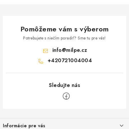
Pomôžeme vám s výberom
Potrebujete s niečím poradiť? Sme tu pre vás!
info
@
milpe.cz
+420721004004
Z
á
Informácie pre vás
p