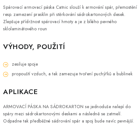
Podmínky ochrany osobních údajů
Obchodní podmínky
Spárovací armovací páska Catnic slouží k armování spár, přemostění
resp. zamezení prasklin při stěrkování sádrokartonových desek.
Mapa webu Milpe.sk
Zlepšuje přídržnost spárovací hmoty a je z bílého pevného
sklolaminátového roun
VÝHODY, POUŽITÍ
zesiluje spoje
propouští vzduch, a tak zamezuje tvoření puchýřků a bublinek
APLIKACE
ARMOVACÍ PÁSKA NA SÁDROKARTON se jednoduše nalepí do
spáry mezi sádrokartonovými deskami a následně se zatmelí.
Odpadne tak předběžné sádrování spár a spoj bude navíc pevnější.