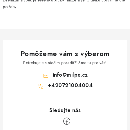
Drenážní žlábek je
teleskopický
, takže si jeho délku upravíme dle
Podmínky ochrany osobních údajů
Obchodní podmínky
potřeby.
Mapa webu Milpe.sk
Pomôžeme vám s výberom
Potrebujete s niečím poradiť? Sme tu pre vás!
info
@
milpe.cz
+420721004004