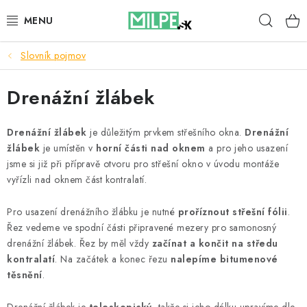
Prejsť
Hľad
na
obsah
Slovník pojmov
STREŠNÉ OKNÁ
Drenážní žlábek
PODKROVNÉ SCHODY
DOM A ZÁHRADA
Drenážní žlábek
je důležitým prvkem střešního okna.
Drenážní
žlábek
je umístěn v
horní části nad oknem
a pro jeho usazení
jsme si již při přípravě otvoru pro střešní okno v úvodu montáže
STAVBA
vyřízli nad oknem část kontralatí.
BLOG
Pro usazení drenážního žlábku je nutné
proříznout střešní fólii
.
Řez vedeme ve spodní části připravené mezery pro samonosný
KONTAKTY
drenážní žlábek. Řez by měl vždy
začínat a končit na středu
kontralatí
. Na začátek a konec řezu
nalepíme bitumenové
těsnění
.
Reklamace a vrácení zboží
Zásady používania súborov cookie