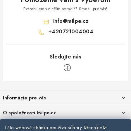
Podmínky ochrany osobních údajů
Obchodní podmínky
Potrebujete s niečím poradiť? Sme tu pre vás!
Mapa webu Milpe.sk
info
@
milpe.cz
+420721004004
Z
á
Informácie pre vás
p
ä
Reklamace a vrácení zboží
O společnosti Milpe.cz
t
Zásady používania súborov cookie
i
Často sa nás pýtate
Kontakty
Táto webová stránka používa súbory 🍪cookie🍪.