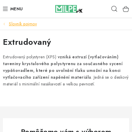
Prejsť
Hľad
na
obsah
Slovník pojmov
STREŠNÉ OKNÁ
Extrudovaný
PODKROVNÉ SCHODY
DOM A ZÁHRADA
Extrudovaný polystyren (XPS)
vzniká extruzí (vytlačováním)
taveniny krystalového polystyrenu za současného sycení
vypěňovadlem, které po uvolnění tlaku umožní na konci
STAVBA
vytlačovacího zařízení napěnění materiálu
. Jedná se o deskový
materiál s minimální nasákavostí a velkou pevností.
BLOG
KONTAKTY
Reklamace a vrácení zboží
Zásady používania súborov cookie
Pomôžeme vám s výberom