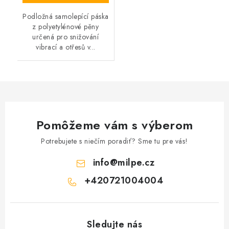
Podložná samolepící páska
z polyetylénové pěny
určená pro snižování
vibrací a otřesů v...
Pomôžeme vám s výberom
Potrebujete s niečím poradiť? Sme tu pre vás!
info
@
milpe.cz
+420721004004