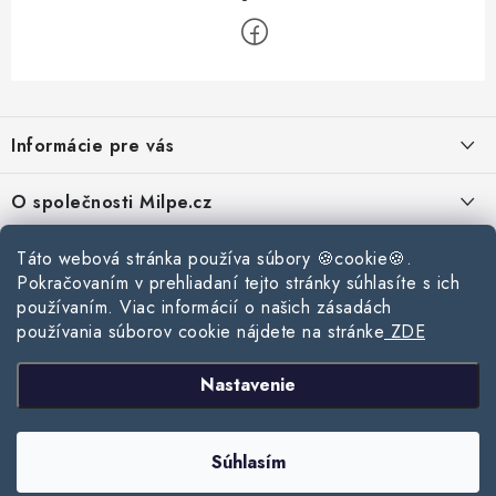
Z
á
Informácie pre vás
p
ä
Reklamace a vrácení zboží
O společnosti Milpe.cz
t
Zásady používania súborov cookie
i
Často sa nás pýtate
Táto webová stránka používa súbory 🍪cookie🍪.
Kontakty
e
Podmínky ochrany osobních údajů
Pokračovaním v prehliadaní tejto stránky súhlasíte s ich
O spoločnosti Milpe
Kontaktné informácie
používaním. Viac informácií o našich zásadách
Stavebný blog
Obchodní podmínky
používania súborov cookie nájdete na stránke
ZDE
Mapa webu Milpe.sk
O spoločnosti Milpe
Ako vybrať správnu difúznu fóliu pre strechu?
Prijímame online platby
Nastavenie
Žalúzie do spálne: Ako vybrať ideálne tienenie pre pokojný spánok?
Copyright 2026
www.milpe.sk
. Všetky práva vyhradené.
Upraviť nastavenie
Súhlasím
cookies
Ako vybrať strešné okno do zimy?
Vytvoril Shoptet