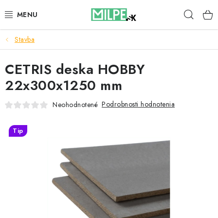
Prejsť
Hľad
na
obsah
Stavba
STREŠNÉ OKNÁ
CETRIS deska HOBBY
PODKROVNÉ SCHODY
22x300x1250 mm
DOM A ZÁHRADA
Podrobnosti hodnotenia
Neohodnotené
STAVBA
Tip
BLOG
KONTAKTY
Reklamace a vrácení zboží
Zásady používania súborov cookie