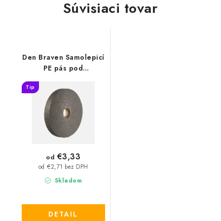
Súvisiaci tovar
Den Braven Samolepicí
PE pás pod
sádrokartonářské
Tip
profily
€3,33
od
od €2,71 bez DPH
Skladom
DETAIL