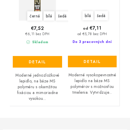
bílá
šedá
černá
bílá
šedá
€7,11
€7,52
od
od €5,78 bez DPH
€6,11 bez DPH
Do 3 pracovných dní
Skladom
DETAIL
DETAIL
Moderné vysokopevnostné
Moderné jednozložkové
lepidlo na báze MS
lepidlo, na báze MS
polymérov s možnosťou
polyméru s okamžitou
tmelenia. Vytvrdzuje...
fixáciou a mimoriadne
vysokou...