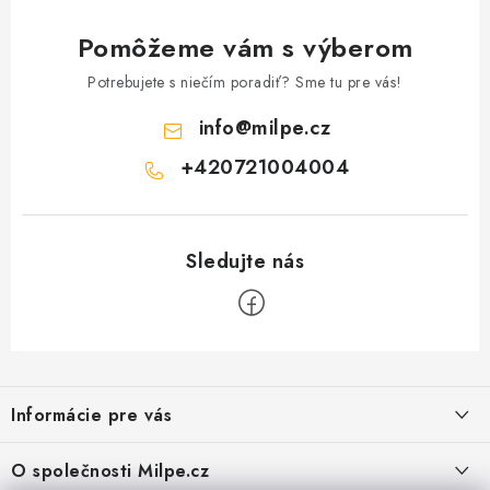
Pomôžeme vám s výberom
Potrebujete s niečím poradiť? Sme tu pre vás!
info
@
milpe.cz
+420721004004
Z
á
Informácie pre vás
p
ä
Reklamace a vrácení zboží
O společnosti Milpe.cz
t