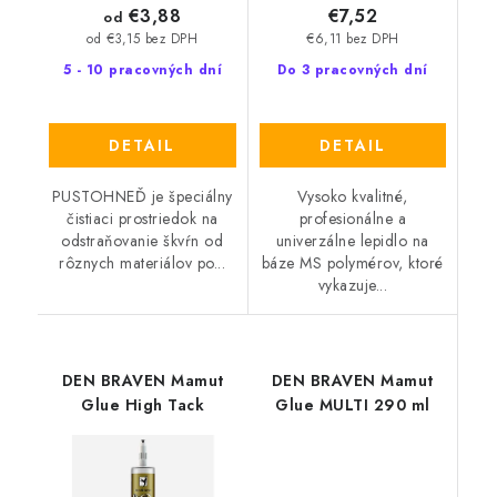
€3,88
€7,52
od
€6,11 bez DPH
od €3,15 bez DPH
5 - 10 pracovných dní
Do 3 pracovných dní
DETAIL
DETAIL
PUSTOHNEĎ je špeciálny
Vysoko kvalitné,
čistiaci prostriedok na
profesionálne a
odstraňovanie škvŕn od
univerzálne lepidlo na
rôznych materiálov po...
báze MS polymérov, ktoré
vykazuje...
DEN BRAVEN Mamut
DEN BRAVEN Mamut
Glue High Tack
Glue MULTI 290 ml