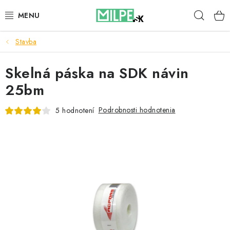
Prejsť
Hľad
na
obsah
Stavba
STREŠNÉ OKNÁ
Skelná páska na SDK návin
PODKROVNÉ SCHODY
25bm
DOM A ZÁHRADA
Podrobnosti hodnotenia
5 hodnotení
STAVBA
BLOG
KONTAKTY
Reklamace a vrácení zboží
Zásady používania súborov cookie