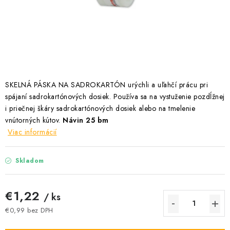
Podmínky ochrany osobních údajů
Obchodní podmínky
Mapa webu Milpe.sk
SKELNÁ PÁSKA NA SADROKARTÓN urýchli a uľahčí prácu pri
spájaní sadrokartónových dosiek. Používa sa na vystuženie pozdĺžnej
i priečnej škáry sadrokartónových dosiek alebo na tmelenie
vnútorných kútov.
Návin 25 bm
Viac informácií
Skladom
€1,22
/ ks
€0,99 bez DPH
Jednotková cena: