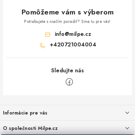
Pomôžeme vám s výberom
Potrebujete s niečím poradiť? Sme tu pre vás!
info
@
milpe.cz
+420721004004
Z
á
Informácie pre vás
p
ä
Reklamace a vrácení zboží
O společnosti Milpe.cz
t