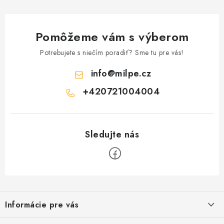
Pomôžeme vám s výberom
Potrebujete s niečím poradiť? Sme tu pre vás!
info
@
milpe.cz
+420721004004
Z
á
Informácie pre vás
p
ä
Reklamace a vrácení zboží