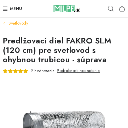
Prejsť
Hľad
na
obsah
Světlovody
STREŠNÉ OKNÁ
Predlžovací diel FAKRO SLM
PODKROVNÉ SCHODY
(120 cm) pre svetlovod s
DOM A ZÁHRADA
ohybnou trubicou - súprava
STAVBA
Podrobnosti hodnotenia
2 hodnotenia
BLOG
KONTAKTY
Reklamace a vrácení zboží
Zásady používania súborov cookie