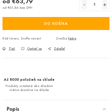
od
€63,79
od
€51,86
bez DPH
Jednotková cena:
DO KOŠÍKA
Kód tovaru:
Zvoľte variant
Značka:
Fakro
Tlač
Opýtať sa
Zdieľať
Až 8000 položiek na sklade
Produkty uvedené ako skladom
máme skutočne na sklade
Popis