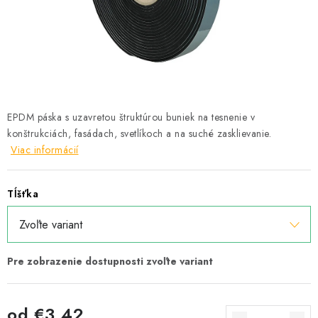
Podmínky ochrany osobních údajů
Obchodní podmínky
Mapa webu Milpe.sk
EPDM páska s uzavretou štruktúrou buniek na tesnenie v
konštrukciách, fasádach, svetlíkoch a na suché zasklievanie.
Viac informácií
Tĺšťka
od
€3,42