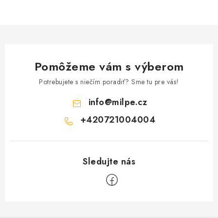
Pomôžeme vám s výberom
Potrebujete s niečím poradiť? Sme tu pre vás!
info
@
milpe.cz
+420721004004
Z