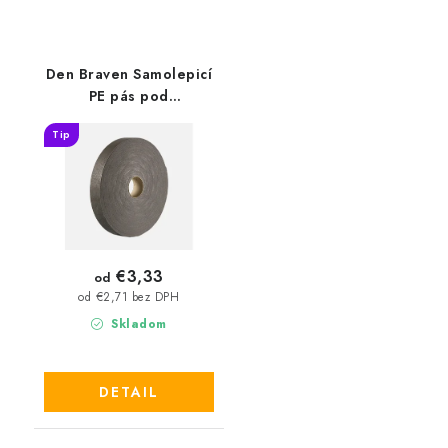
Den Braven Samolepicí
PE pás pod
sádrokartonářské
Tip
profily
€3,33
od
od €2,71 bez DPH
Skladom
DETAIL