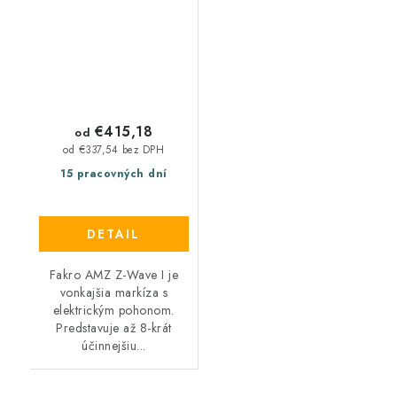
€415,18
od
od €337,54 bez DPH
15 pracovných dní
DETAIL
Fakro AMZ Z-Wave I je
vonkajšia markíza s
elektrickým pohonom.
Predstavuje až 8-krát
účinnejšiu...