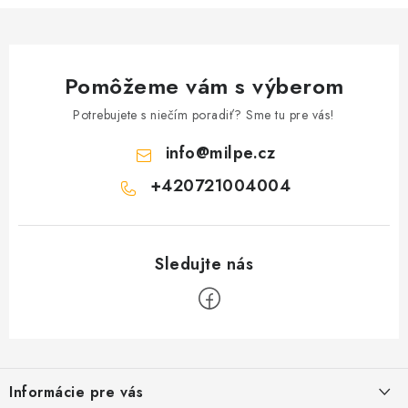
Pomôžeme vám s výberom
Potrebujete s niečím poradiť? Sme tu pre vás!
info
@
milpe.cz
+420721004004
Z
á
Informácie pre vás
p