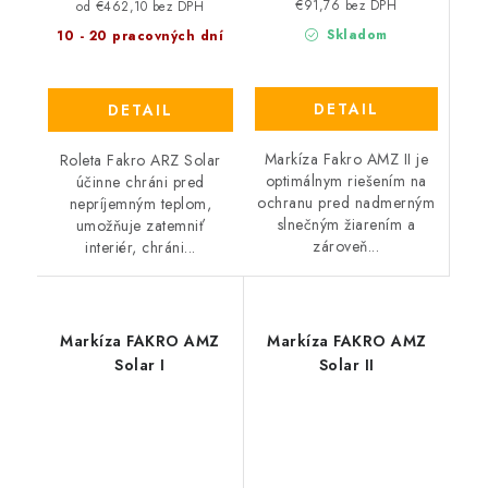
€91,76 bez DPH
od €462,10 bez DPH
Skladom
10 - 20 pracovných dní
DETAIL
DETAIL
Markíza Fakro AMZ II je
Roleta Fakro ARZ Solar
optimálnym riešením na
účinne chráni pred
ochranu pred nadmerným
nepríjemným teplom,
slnečným žiarením a
umožňuje zatemniť
zároveň...
interiér, chráni...
Markíza FAKRO AMZ
Markíza FAKRO AMZ
Solar I
Solar II