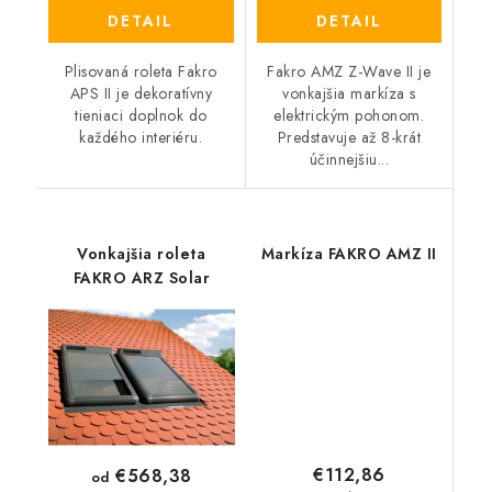
DETAIL
DETAIL
Plisovaná roleta Fakro
Fakro AMZ Z-Wave II je
APS II je dekoratívny
vonkajšia markíza s
tieniaci doplnok do
elektrickým pohonom.
každého interiéru.
Predstavuje až 8-krát
účinnejšiu...
Vonkajšia roleta
Markíza FAKRO AMZ II
FAKRO ARZ Solar
€112,86
€568,38
od