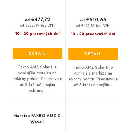
€477,72
€510,65
od
od
od €388,39 bez DPH
od €415,16 bez DPH
10 - 20 pracovných dní
10 - 20 pracovných dní
DETAIL
DETAIL
Fakro AMZ Solar I je
Fakro AMZ Solar II je
vonkajšia markíza na
vonkajšia markíza na
solárny pohon. Predstavuje
solárny pohon. Predstavuje
až 8-krát účinnejšiu
až 8-krát účinnejšiu...
ochranu...
Markíza FAKRO AMZ Z-
Wave I